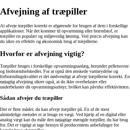
Afvejning af træpiller
At afveje træpiller korrekt er afgørende for brugen af dem i forskellige
applikationer. Når det kommer til opvarmning eller brændstof, er
træpiller en populær og miljøvenlig løsning. Ved præcis afvejning kan
du sikre en effektiv og økonomisk brug af træpillerne.
Hvorfor er afvejning vigtig?
Træpiller bruges i forskellige opvarmningsanlæg, herunder pelletsovne
og biobrændselskedler. For at opnå den ønskede varmeydelse og
forbrændingskvalitet er det nødvendigt at afveje træpillerne korrekt. En
nøjagtig afvejning sikrer også, at du ikke overbelaster eller
underbelaster dit opvarmningsudstyr, hvilket kan påvirke effektiviteten.
Sådan afvejer du træpiller
Der er flere måder, du kan afveje træpiller på. En af de mest
almindelige metoder er at bruge en vægt. Ved hjælp af en digital eller
analog vægt kan du måle den nøjagtige mængde træpiller, du har brug
for. Det er vigtigt at tage hensyn til producentens anbefalinger for