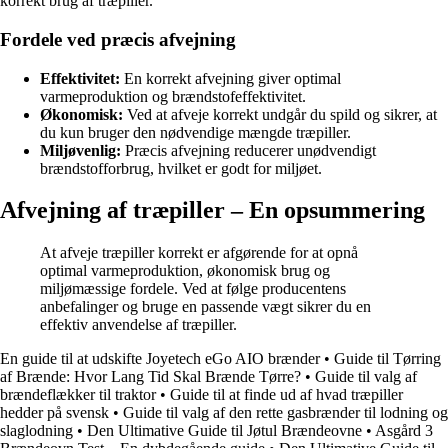
korrekt brug af træpiller.
Fordele ved præcis afvejning
Effektivitet:
En korrekt afvejning giver optimal
varmeproduktion og brændstofeffektivitet.
Økonomisk:
Ved at afveje korrekt undgår du spild og sikrer, at
du kun bruger den nødvendige mængde træpiller.
Miljøvenlig:
Præcis afvejning reducerer unødvendigt
brændstofforbrug, hvilket er godt for miljøet.
Afvejning af træpiller – En opsummering
At afveje træpiller korrekt er afgørende for at opnå
optimal varmeproduktion, økonomisk brug og
miljømæssige fordele. Ved at følge producentens
anbefalinger og bruge en passende vægt sikrer du en
effektiv anvendelse af træpiller.
En guide til at udskifte Joyetech eGo AIO brænder
•
Guide til Tørring
af Brænde: Hvor Lang Tid Skal Brænde Tørre?
•
Guide til valg af
brændeflækker til traktor
•
Guide til at finde ud af hvad træpiller
hedder på svensk
•
Guide til valg af den rette gasbrænder til lodning og
slaglodning
•
Den Ultimative Guide til Jøtul Brændeovne
•
Asgård 3