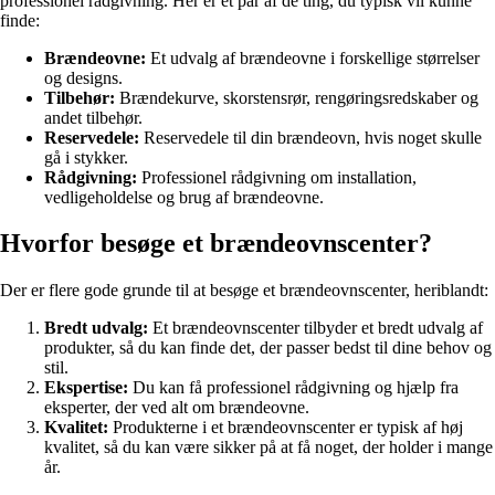
professionel rådgivning. Her er et par af de ting, du typisk vil kunne
finde:
Brændeovne:
Et udvalg af brændeovne i forskellige størrelser
og designs.
Tilbehør:
Brændekurve, skorstensrør, rengøringsredskaber og
andet tilbehør.
Reservedele:
Reservedele til din brændeovn, hvis noget skulle
gå i stykker.
Rådgivning:
Professionel rådgivning om installation,
vedligeholdelse og brug af brændeovne.
Hvorfor besøge et brændeovnscenter?
Der er flere gode grunde til at besøge et brændeovnscenter, heriblandt:
Bredt udvalg:
Et brændeovnscenter tilbyder et bredt udvalg af
produkter, så du kan finde det, der passer bedst til dine behov og
stil.
Ekspertise:
Du kan få professionel rådgivning og hjælp fra
eksperter, der ved alt om brændeovne.
Kvalitet:
Produkterne i et brændeovnscenter er typisk af høj
kvalitet, så du kan være sikker på at få noget, der holder i mange
år.