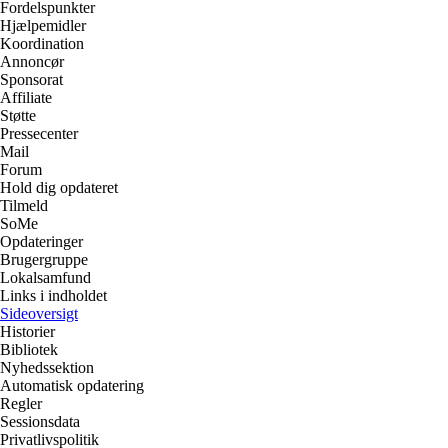
Fordelspunkter
Hjælpemidler
Koordination
Annoncør
Sponsorat
Affiliate
Støtte
Pressecenter
Mail
Forum
Hold dig opdateret
Tilmeld
SoMe
Opdateringer
Brugergruppe
Lokalsamfund
Links i indholdet
Sideoversigt
Historier
Bibliotek
Nyhedssektion
Automatisk opdatering
Regler
Sessionsdata
Privatlivspolitik