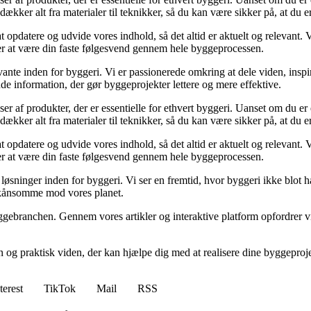
kker alt fra materialer til teknikker, så du kan være sikker på, at du er 
at opdatere og udvide vores indhold, så det altid er aktuelt og relevant. V
sker at være din faste følgesvend gennem hele byggeprocessen.
ante inden for byggeri. Vi er passionerede omkring at dele viden, inspi
nde information, der gør byggeprojekter lettere og mere effektive.
lser af produkter, der er essentielle for ethvert byggeri. Uanset om du e
kker alt fra materialer til teknikker, så du kan være sikker på, at du er 
at opdatere og udvide vores indhold, så det altid er aktuelt og relevant. V
sker at være din faste følgesvend gennem hele byggeprocessen.
sninger inden for byggeri. Vi ser en fremtid, hvor byggeri ikke blot ha
skånsomme mod vores planet.
ggebranchen. Gennem vores artikler og interaktive platform opfordrer vi 
n og praktisk viden, der kan hjælpe dig med at realisere dine byggepro
terest
TikTok
Mail
RSS