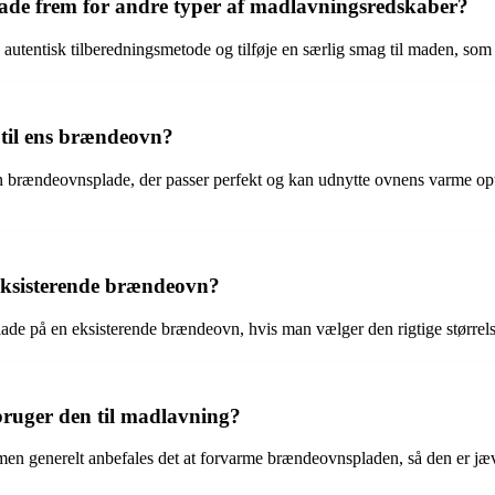
lade frem for andre typer af madlavningsredskaber?
utentisk tilberedningsmetode og tilføje en særlig smag til maden, som 
til ens brændeovn?
 en brændeovnsplade, der passer perfekt og kan udnytte ovnens varme o
eksisterende brændeovn?
nsplade på en eksisterende brændeovn, hvis man vælger den rigtige stør
ruger den til madlavning?
, men generelt anbefales det at forvarme brændeovnspladen, så den er j