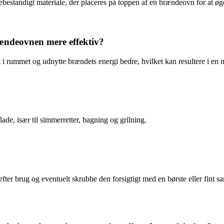
ebestandigt materiale, der placeres på toppen af en brændeovn for at ø
ændeovnen mere effektiv?
 rummet og udnytte brændets energi bedre, hvilket kan resultere i en 
de, især til simmerretter, bagning og grilning.
ter brug og eventuelt skrubbe den forsigtigt med en børste eller fint s