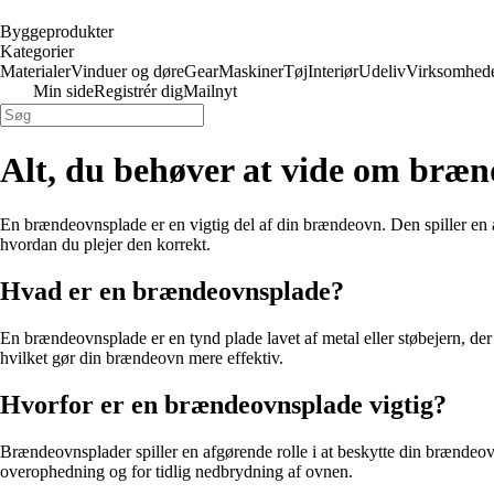
Byggeprodukter
Kategorier
Materialer
Vinduer og døre
Gear
Maskiner
Tøj
Interiør
Udeliv
Virksomhed
Min side
Registrér dig
Mailnyt
Alt, du behøver at vide om bræ
En brændeovnsplade er en vigtig del af din brændeovn. Den spiller en a
hvordan du plejer den korrekt.
Hvad er en brændeovnsplade?
En brændeovnsplade er en tynd plade lavet af metal eller støbejern, d
hvilket gør din brændeovn mere effektiv.
Hvorfor er en brændeovnsplade vigtig?
Brændeovnsplader spiller en afgørende rolle i at beskytte din brændeo
overophedning og for tidlig nedbrydning af ovnen.