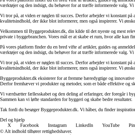
værktøjer og den indsigt, du behøver for at træffe informerede valg. Vi dæ
Vi tror på, at viden er nøglen til succes. Derfor arbejder vi konstant på 
kvalitetsindhold, der ikke blot informerer, men også inspirerer. Vi øn
Velkommen til Byggeprodukter.dk, din kilde til det nyeste og mest relev
private i byggebranchen. Vores mål er at skabe et rum, hvor alle kan fi
På vores platform finder du en bred vifte af artikler, guides og anmelde
værktøjer og den indsigt, du behøver for at træffe informerede valg. Vi dæ
Vi tror på, at viden er nøglen til succes. Derfor arbejder vi konstant på 
kvalitetsindhold, der ikke blot informerer, men også inspirerer. Vi øn
Byggeprodukter.dk eksisterer for at fremme bæredygtige og innovative lø
Derfor fremhæver vi produkter og metoder, som er både effektive og 
Vi værdsætter fællesskabet og den deling af erfaringer, der foregår i by
Sammen kan vi løfte standarden for byggeri og skabe bedre resultater.
Tak fordi du besøger Byggeprodukter.dk. Vi håber, du finder inspiratio
Del og hjælp
X
Facebook
Instagram
LinkedIn
YouTube
Pin
© Alt indhold tilhører rettighedshaver.