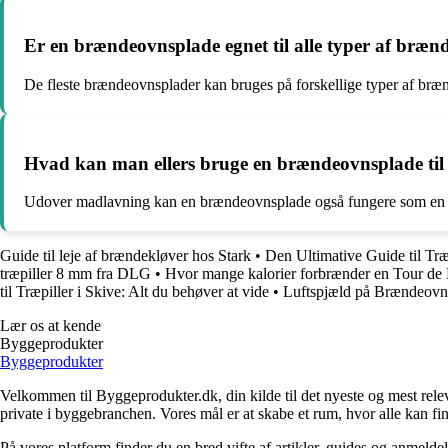
Er en brændeovnsplade egnet til alle typer af bræ
De fleste brændeovnsplader kan bruges på forskellige typer af brænd
Hvad kan man ellers bruge en brændeovnsplade ti
Udover madlavning kan en brændeovnsplade også fungere som en eks
Guide til leje af brændekløver hos Stark
•
Den Ultimative Guide til Træ
træpiller 8 mm fra DLG
•
Hvor mange kalorier forbrænder en Tour de 
til Træpiller i Skive: Alt du behøver at vide
•
Luftspjæld på Brændeovn
Lær os at kende
Byggeprodukter
Byggeprodukter
Velkommen til Byggeprodukter.dk, din kilde til det nyeste og mest relev
private i byggebranchen. Vores mål er at skabe et rum, hvor alle kan fi
På vores platform finder du en bred vifte af artikler, guides og anmelde