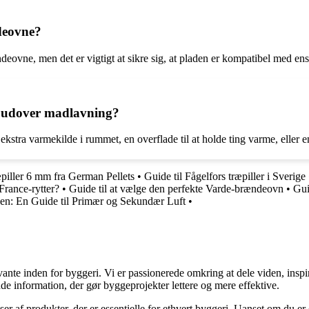
ndeovne?
eovne, men det er vigtigt at sikre sig, at pladen er kompatibel med ens
l udover madlavning?
tra varmekilde i rummet, en overflade til at holde ting varme, eller 
piller 6 mm fra German Pellets
•
Guide til Fågelfors træpiller i Sverige
France-rytter?
•
Guide til at vælge den perfekte Varde-brændeovn
•
Gui
en: En Guide til Primær og Sekundær Luft
•
ante inden for byggeri. Vi er passionerede omkring at dele viden, inspi
nde information, der gør byggeprojekter lettere og mere effektive.
lser af produkter, der er essentielle for ethvert byggeri. Uanset om du e