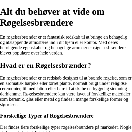
Alt du behøver at vide om
Røgelsesbrændere
En røgelsesbrænder er et fantastisk redskab til at bringe en behagelig
og afslappende atmosfære ind i dit hjem eller kontor. Med deres
beroligende egenskaber og behagelige aromaer er røgelsesbrændere
blevet populære over hele verden.
Hvad er en Røgelsesbrænder?
En røgelsesbrænder er et redskab designet til at brænde røgelse, som er
en aromatisk harpiks eller tørret plante, normalt brugt under religiøse
ceremonier, til meditation eller bare til at skabe en hyggelig stemning
derhjemme. Røgelsesbrændere kan være lavet af forskellige materialer
som keramik, glas eller metal og findes i mange forskellige former og
størrelser.
Forskellige Typer af Røgelsesbrændere
Der findes flere forskellige typer røgelsesbrændere på markedet. Nogle