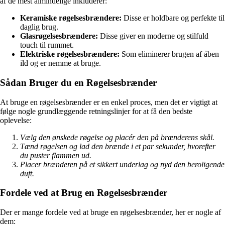
af de mest almindelige inkluderer:
Keramiske røgelsesbrændere:
Disse er holdbare og perfekte til
daglig brug.
Glasrøgelsesbrændere:
Disse giver en moderne og stilfuld
touch til rummet.
Elektriske røgelsesbrændere:
Som eliminerer brugen af åben
ild og er nemme at bruge.
Sådan Bruger du en Røgelsesbrænder
At bruge en røgelsesbrænder er en enkel proces, men det er vigtigt at
følge nogle grundlæggende retningslinjer for at få den bedste
oplevelse:
Vælg den ønskede røgelse og placér den på brænderens skål.
Tænd røgelsen og lad den brænde i et par sekunder, hvorefter
du puster flammen ud.
Placer brænderen på et sikkert underlag og nyd den beroligende
duft.
Fordele ved at Brug en Røgelsesbrænder
Der er mange fordele ved at bruge en røgelsesbrænder, her er nogle af
dem: