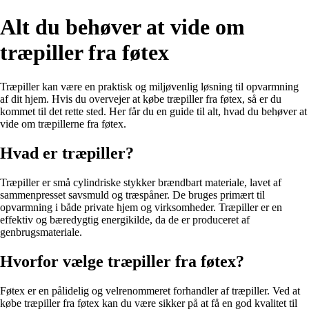
Alt du behøver at vide om
træpiller fra føtex
Træpiller kan være en praktisk og miljøvenlig løsning til opvarmning
af dit hjem. Hvis du overvejer at købe træpiller fra føtex, så er du
kommet til det rette sted. Her får du en guide til alt, hvad du behøver at
vide om træpillerne fra føtex.
Hvad er træpiller?
Træpiller er små cylindriske stykker brændbart materiale, lavet af
sammenpresset savsmuld og træspåner. De bruges primært til
opvarmning i både private hjem og virksomheder. Træpiller er en
effektiv og bæredygtig energikilde, da de er produceret af
genbrugsmateriale.
Hvorfor vælge træpiller fra føtex?
Føtex er en pålidelig og velrenommeret forhandler af træpiller. Ved at
købe træpiller fra føtex kan du være sikker på at få en god kvalitet til