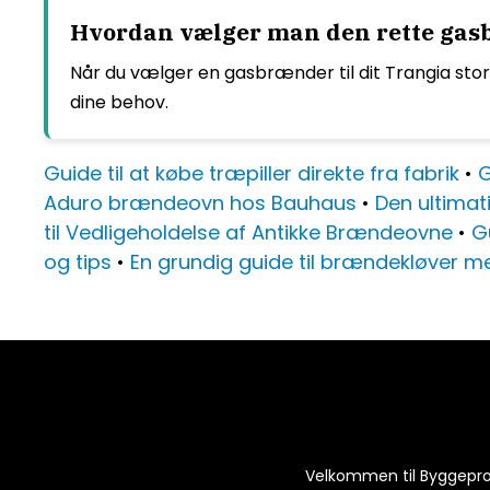
Hvordan vælger man den rette gas
Når du vælger en gasbrænder til dit Trangia storm
dine behov.
Guide til at købe træpiller direkte fra fabrik
•
G
Aduro brændeovn hos Bauhaus
•
Den ultimat
til Vedligeholdelse af Antikke Brændeovne
•
G
og tips
•
En grundig guide til brændekløver m
Velkommen til Byggeprodu