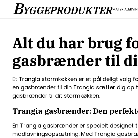
B
YGGEPRODUKTER
MATERIALER
VI
Alt du har brug f
gasbrænder til d
Et Trangia stormkøkken er et pålideligt valg fo
en gasbrænder til din Trangia sætter dig op t
gasbrænder til dit stormkøkken.
Trangia gasbrænder: Den perfekte 
En Trangia gasbrænder er specielt designet til a
madlavningsopsætning. Med Trangia gasbræn