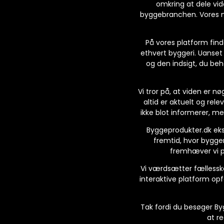
omkring at dele vide
byggebranchen. Vores må
På vores platform finde
ethvert byggeri. Uanset
og den indsigt, du behø
Vi tror på, at viden er n
altid er aktuelt og rele
ikke blot informerer, m
Byggeprodukter.dk eks
fremtid, hvor bygger
fremhæver vi p
Vi værdsætter fællesska
interaktive platform opf
Tak fordi du besøger Byg
at r