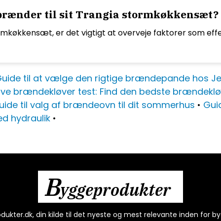
brænder til sit Trangia stormkøkkensæt?
køkkensæt, er det vigtigt at overveje faktorer som effekti
uide til at vælge den rigtige brændepande hos J
ive brændekløver test: Find den bedste brændeklø
uide til valg af brændeovn til dit sommerhus
•
Gui
ed hydraulik
•
B
yggeprodukter
kter.dk, din kilde til det nyeste og mest relevante inden for by