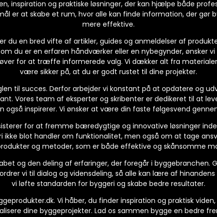
n, inspiration og praktiske løsninger, der kan hjælpe både profes
l er at skabe et rum, hvor alle kan finde information, der gør b
mere effektive.
r du en bred vifte af artikler, guides og anmeldelser af produkter
 om du er en erfaren håndværker eller en nybegynder, ønsker vi 
ver for at træffe informerede valg. Vi dækker alt fra materialer 
være sikker på, at du er godt rustet til dine projekter.
øglen til succes. Derfor arbejder vi konstant på at opdatere og ud
vant. Vores team af eksperter og skribenter er dedikeret til at lev
en også inspirerer. Vi ønsker at være din faste følgesvend gen
isterer for at fremme bæredygtige og innovative løsninger inden 
i ikke blot handler om funktionalitet, men også om at tage ansva
rodukter og metoder, som er både effektive og skånsomme mo
bet og den deling af erfaringer, der foregår i byggebranchen. 
ordrer vi til dialog og vidensdeling, så alle kan lære af hinande
vi løfte standarden for byggeri og skabe bedre resultater.
geprodukter.dk. Vi håber, du finder inspiration og praktisk vide
ealisere dine byggeprojekter. Lad os sammen bygge en bedre fre