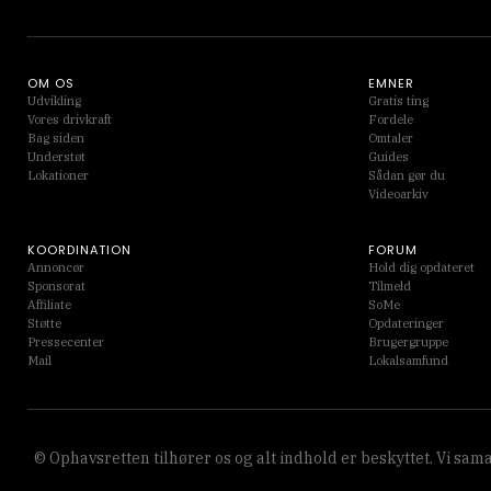
OM OS
EMNER
Udvikling
Gratis ting
Vores drivkraft
Fordele
Bag siden
Omtaler
Understøt
Guides
Lokationer
Sådan gør du
Videoarkiv
KOORDINATION
FORUM
Annoncør
Hold dig opdateret
Sponsorat
Tilmeld
Affiliate
SoMe
Støtte
Opdateringer
Pressecenter
Brugergruppe
Mail
Lokalsamfund
© Ophavsretten tilhører os og alt indhold er beskyttet. Vi s