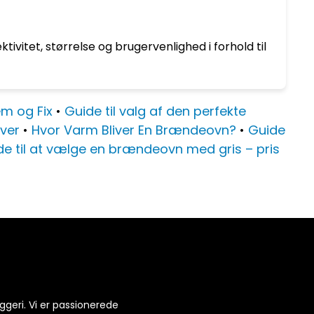
vitet, størrelse og brugervenlighed i forhold til
em og Fix
•
Guide til valg af den perfekte
ver
•
Hvor Varm Bliver En Brændeovn?
•
Guide
de til at vælge en brændeovn med gris – pris
ggeri. Vi er passionerede