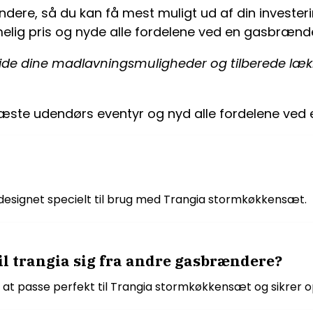
ere, så du kan få mest muligt ud af din investerin
ig pris og nyde alle fordelene ved en gasbrænder 
e dine madlavningsmuligheder og tilberede lækre
ste udendørs eventyr og nyd alle fordelene ved 
esignet specielt til brug med Trangia stormkøkkensæt.
l trangia sig fra andre gasbrændere?
l at passe perfekt til Trangia stormkøkkensæt og sikrer op