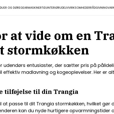
NDUER OG DØRE
GEAR
MASKINER
TØJ
INTERIØR
UDELIV
VIRKSOMHEDER
RÅDGIVNING
VAR
or at vide om en Tr
it stormkøkken
r udendørs entusiaster, der sætter pris på pålideli
il effektiv madlavning og kogeoplevelser. Her er al
tilføjelse til din Trangia
t passe til dit Trangia stormkøkken, hvilket gør det
deren kan du nyde hurtigere opvarmningstider o