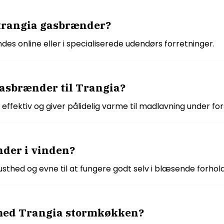
 trangia gasbrænder?
es online eller i specialiserede udendørs forretninger.
gasbrænder til Trangia?
effektiv og giver pålidelig varme til madlavning under fors
der i vinden?
thed og evne til at fungere godt selv i blæsende forhold
med Trangia stormkøkken?