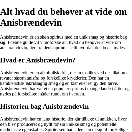
Alt hvad du behøver at vide om
Anisbrændevin
Anisbrændevin er en skøn spiritus med en unik smag og historie bag
sig. I denne guide vil vi udforske alt, hvad du behøver at vide om
anisbrændevin, lige fra dens oprindelse til hvordan den bedst nydes.
Hvad er Anisbrændevin?
Anisbrændevin er en alkoholisk drik, der fremstilles ved destillation af
råvarer såsom anisfrø og forskellige krydderier. Den har en
karakteristisk lakridsagtig smag og en klar eller let gylden farve.
Anisbrændevin har været en populær spiritus i mange lande i årtier og
nydes på forskellige måder rundt om i verden.
Historien bag Anisbrændevin
Anisbrændevin har en lang historie, der går tilbage til antikken, hvor
den blev produceret og nydt for sin unikke smag og potentielle
medicinske egenskaber. Spiritussen har siden spredt sig til forskellige