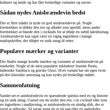
kulturer og lande og har fået forskellige varianter og navne.
Sådan nydes Anisbrændevin bedst
Der er flere måder at nyde en god anisbrændevin på. Nogle
foretrækker at drikke den ren og afkølet som aperitif, mens andre
foretrækker at blande den i cocktails for at tilføje en subtil lakridssmag.
Anisbrændevin kan også være en vigtig ingrediens i mange
madopskrifter, der tilføjer en unik smag til retter.
Populære mærker og varianter
Der findes mange kendte mærker og varianter af anisbrændevin på
markedet. Nogle af de mest populære inkluderer franske Pastis,
italienske Sambuca og græske Ouzo. Hver variant har sin egen twist
på den klassiske anissmag og kan nydes på forskellige måder.
Sammenfatning
Samlet set er anisbrændevin en spændende spiritus med en rig historie
og en unik smag. Uanset om du nyder den ren, i en cocktail eller som
en ingrediens i madlavning, er anisbrændevin en alsidig drik, der er
værd at udforske. Så næste gang du er på jagt efter en anderledes