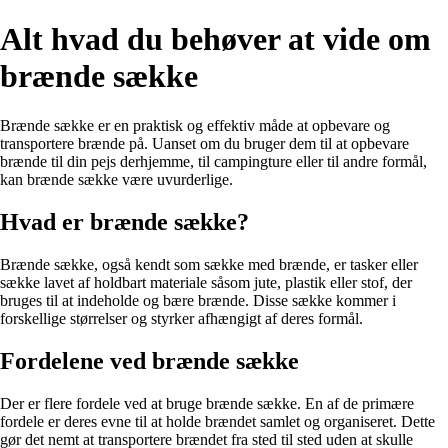
Alt hvad du behøver at vide om
brænde sække
Brænde sække er en praktisk og effektiv måde at opbevare og
transportere brænde på. Uanset om du bruger dem til at opbevare
brænde til din pejs derhjemme, til campingture eller til andre formål,
kan brænde sække være uvurderlige.
Hvad er brænde sække?
Brænde sække, også kendt som sække med brænde, er tasker eller
sække lavet af holdbart materiale såsom jute, plastik eller stof, der
bruges til at indeholde og bære brænde. Disse sække kommer i
forskellige størrelser og styrker afhængigt af deres formål.
Fordelene ved brænde sække
Der er flere fordele ved at bruge brænde sække. En af de primære
fordele er deres evne til at holde brændet samlet og organiseret. Dette
gør det nemt at transportere brændet fra sted til sted uden at skulle