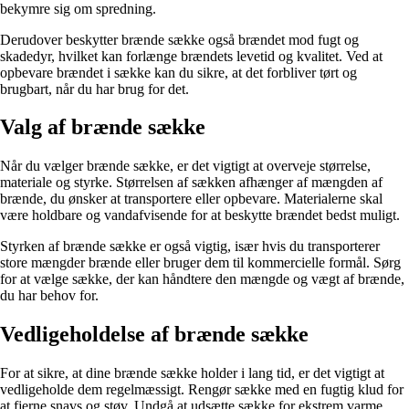
bekymre sig om spredning.
Derudover beskytter brænde sække også brændet mod fugt og
skadedyr, hvilket kan forlænge brændets levetid og kvalitet. Ved at
opbevare brændet i sække kan du sikre, at det forbliver tørt og
brugbart, når du har brug for det.
Valg af brænde sække
Når du vælger brænde sække, er det vigtigt at overveje størrelse,
materiale og styrke. Størrelsen af sækken afhænger af mængden af
brænde, du ønsker at transportere eller opbevare. Materialerne skal
være holdbare og vandafvisende for at beskytte brændet bedst muligt.
Styrken af brænde sække er også vigtig, især hvis du transporterer
store mængder brænde eller bruger dem til kommercielle formål. Sørg
for at vælge sække, der kan håndtere den mængde og vægt af brænde,
du har behov for.
Vedligeholdelse af brænde sække
For at sikre, at dine brænde sække holder i lang tid, er det vigtigt at
vedligeholde dem regelmæssigt. Rengør sække med en fugtig klud for
at fjerne snavs og støv. Undgå at udsætte sække for ekstrem varme