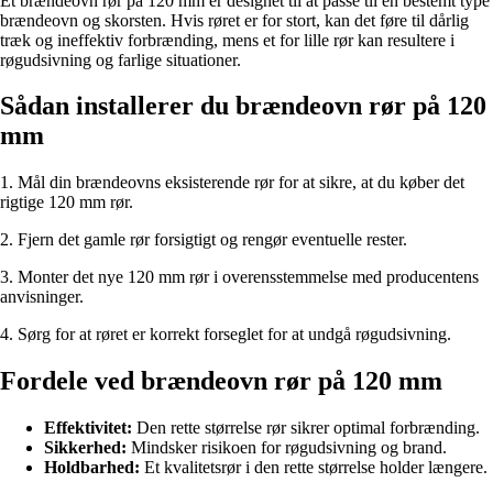
Et brændeovn rør på 120 mm er designet til at passe til en bestemt type
brændeovn og skorsten. Hvis røret er for stort, kan det føre til dårlig
træk og ineffektiv forbrænding, mens et for lille rør kan resultere i
røgudsivning og farlige situationer.
Sådan installerer du brændeovn rør på 120
mm
1. Mål din brændeovns eksisterende rør for at sikre, at du køber det
rigtige 120 mm rør.
2. Fjern det gamle rør forsigtigt og rengør eventuelle rester.
3. Monter det nye 120 mm rør i overensstemmelse med producentens
anvisninger.
4. Sørg for at røret er korrekt forseglet for at undgå røgudsivning.
Fordele ved brændeovn rør på 120 mm
Effektivitet:
Den rette størrelse rør sikrer optimal forbrænding.
Sikkerhed:
Mindsker risikoen for røgudsivning og brand.
Holdbarhed:
Et kvalitetsrør i den rette størrelse holder længere.