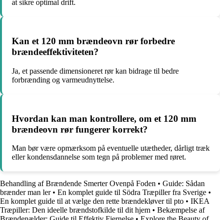
at sikre optimal drift.
Kan et 120 mm brændeovn rør forbedre
brændeeffektiviteten?
Ja, et passende dimensioneret rør kan bidrage til bedre
forbrænding og varmeudnyttelse.
Hvordan kan man kontrollere, om et 120 mm
brændeovn rør fungerer korrekt?
Man bør være opmærksom på eventuelle utætheder, dårligt træk
eller kondensdannelse som tegn på problemer med røret.
Behandling af Brændende Smerter Ovenpå Foden
•
Guide: Sådan
brænder man ler
•
En komplet guide til Södra Træpiller fra Sverige
•
En komplet guide til at vælge den rette brændekløver til pto
•
IKEA
Træpiller: Den ideelle brændstofkilde til dit hjem
•
Bekæmpelse af
Brændenælder: Guide til Effektiv Fjernelse
•
Explore the Beauty of