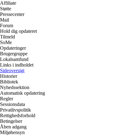
Affiliate
Støtte
Pressecenter
Mail
Forum
Hold dig opdateret
Tilmeld
SoMe
Opdateringer
Brugergruppe
Lokalsamfund
Links i indholdet
Sideoversigt
Historier
Bibliotek
Nyhedssektion
Automatisk opdatering
Regler
Sessionsdata
Privatlivspolitik
Rettighedsforhold
Betingelser
Åben adgang
Miljøhensyn