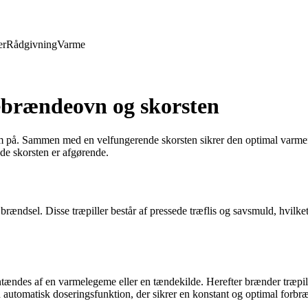
er
Rådgivning
Varme
lebrændeovn og skorsten
m på. Sammen med en velfungerende skorsten sikrer den optimal varmefo
de skorsten er afgørende.
rændsel. Disse træpiller består af pressede træflis og savsmuld, hvilk
 antændes af en varmelegeme eller en tændekilde. Herefter brænder træp
automatisk doseringsfunktion, der sikrer en konstant og optimal forbr