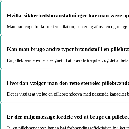
Hvilke sikkerhedsforanstaltninger bør man være 
Man bør sørge for korrekt ventilation, placering af ovnen og rengøri
Kan man bruge andre typer brændstof i en pilleb
En pillebrændeovn er designet til at brænde træpiller, og det anbefa
Hvordan vælger man den rette størrelse pillebrænde
Det er vigtigt at vælge en pillebrændeovn med passende kapacitet ba
Er der miljømæssige fordele ved at bruge en pille
Ja, en pillebrændeovn har en høj forbrændingseffektivitet, hvilke