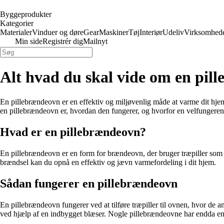
Byggeprodukter
Kategorier
Materialer
Vinduer og døre
Gear
Maskiner
Tøj
Interiør
Udeliv
Virksomhed
Min side
Registrér dig
Mailnyt
Alt hvad du skal vide om en pil
En pillebrændeovn er en effektiv og miljøvenlig måde at varme dit hje
en pillebrændeovn er, hvordan den fungerer, og hvorfor en velfungeren
Hvad er en pillebrændeovn?
En pillebrændeovn er en form for brændeovn, der bruger træpiller som b
brændsel kan du opnå en effektiv og jævn varmefordeling i dit hjem.
Sådan fungerer en pillebrændeovn
En pillebrændeovn fungerer ved at tilføre træpiller til ovnen, hvor de
ved hjælp af en indbygget blæser. Nogle pillebrændeovne har endda en 