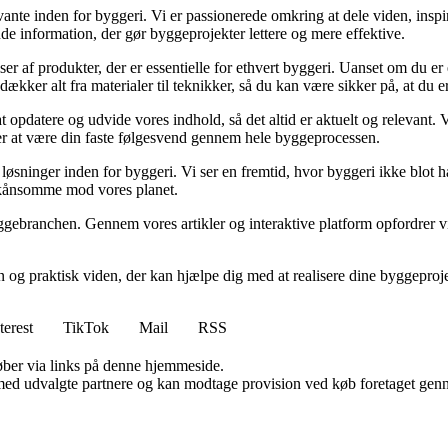
ante inden for byggeri. Vi er passionerede omkring at dele viden, inspi
nde information, der gør byggeprojekter lettere og mere effektive.
lser af produkter, der er essentielle for ethvert byggeri. Uanset om du e
kker alt fra materialer til teknikker, så du kan være sikker på, at du er 
at opdatere og udvide vores indhold, så det altid er aktuelt og relevant. V
sker at være din faste følgesvend gennem hele byggeprocessen.
sninger inden for byggeri. Vi ser en fremtid, hvor byggeri ikke blot ha
skånsomme mod vores planet.
ggebranchen. Gennem vores artikler og interaktive platform opfordrer vi 
n og praktisk viden, der kan hjælpe dig med at realisere dine byggepro
terest
TikTok
Mail
RSS
 køber via links på denne hjemmeside.
med udvalgte partnere og kan modtage provision ved køb foretaget gennem