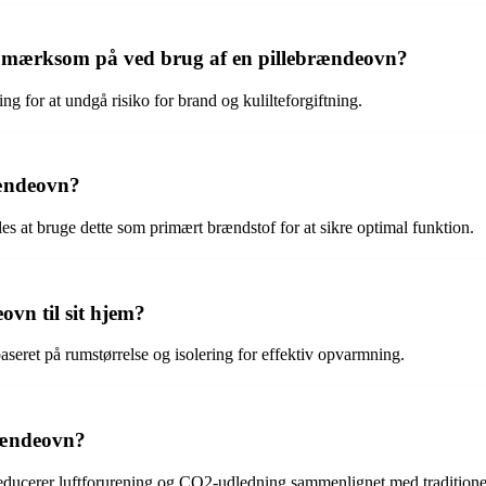
opmærksom på ved brug af en pillebrændeovn?
ng for at undgå risiko for brand og kulilteforgiftning.
rændeovn?
les at bruge dette som primært brændstof for at sikre optimal funktion.
ovn til sit hjem?
seret på rumstørrelse og isolering for effektiv opvarmning.
brændeovn?
t reducerer luftforurening og CO2-udledning sammenlignet med tradition