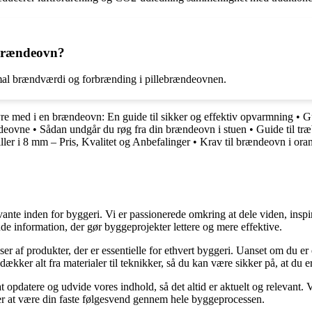
ebrændeovn?
timal brændværdi og forbrænding i pillebrændeovnen.
e med i en brændeovn: En guide til sikker og effektiv opvarmning
•
Gu
ndeovne
•
Sådan undgår du røg fra din brændeovn i stuen
•
Guide til tr
ler i 8 mm – Pris, Kvalitet og Anbefalinger
•
Krav til brændeovn i oran
ante inden for byggeri. Vi er passionerede omkring at dele viden, inspi
nde information, der gør byggeprojekter lettere og mere effektive.
lser af produkter, der er essentielle for ethvert byggeri. Uanset om du e
kker alt fra materialer til teknikker, så du kan være sikker på, at du er 
at opdatere og udvide vores indhold, så det altid er aktuelt og relevant. V
sker at være din faste følgesvend gennem hele byggeprocessen.