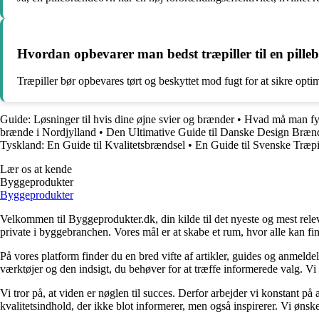
Hvordan opbevarer man bedst træpiller til en pill
Træpiller bør opbevares tørt og beskyttet mod fugt for at sikre op
Guide: Løsninger til hvis dine øjne svier og brænder
•
Hvad må man fyr
brænde i Nordjylland
•
Den Ultimative Guide til Danske Design Bræ
Tyskland: En Guide til Kvalitetsbrændsel
•
En Guide til Svenske Træpil
Lær os at kende
Byggeprodukter
Byggeprodukter
Velkommen til Byggeprodukter.dk, din kilde til det nyeste og mest relev
private i byggebranchen. Vores mål er at skabe et rum, hvor alle kan fi
På vores platform finder du en bred vifte af artikler, guides og anmelde
værktøjer og den indsigt, du behøver for at træffe informerede valg. Vi dæ
Vi tror på, at viden er nøglen til succes. Derfor arbejder vi konstant på 
kvalitetsindhold, der ikke blot informerer, men også inspirerer. Vi øn