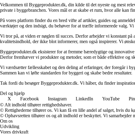
Velkommen til Byggeprodukter.dk, din kilde til det nyeste og mest relev
private i byggebranchen. Vores mål er at skabe et rum, hvor alle kan fi
På vores platform finder du en bred vifte af artikler, guides og anmelde
værktøjer og den indsigt, du behøver for at træffe informerede valg. Vi dæ
Vi tror på, at viden er nøglen til succes. Derfor arbejder vi konstant på 
kvalitetsindhold, der ikke blot informerer, men også inspirerer. Vi øn
Byggeprodukter.dk eksisterer for at fremme bæredygtige og innovative lø
Derfor fremhæver vi produkter og metoder, som er både effektive og 
Vi værdsætter fællesskabet og den deling af erfaringer, der foregår i by
Sammen kan vi løfte standarden for byggeri og skabe bedre resultater.
Tak fordi du besøger Byggeprodukter.dk. Vi håber, du finder inspiratio
Del og hjælp
X
Facebook
Instagram
LinkedIn
YouTube
Pin
© Alt indhold tilhører rettighedshaver.
© Rettighederne tilhører os. Vi kan få en lille andel af salget, hvis du
© Ophavsretten tilhører os og alt indhold er beskyttet. Vi samarbejder 
Om os
Udvikling
Vores drivkraft