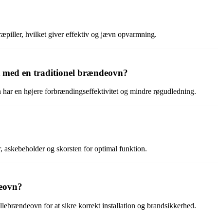
æpiller, hvilket giver effektiv og jævn opvarmning.
t med en traditionel brændeovn?
n har en højere forbrændingseffektivitet og mindre røgudledning.
askebeholder og skorsten for optimal funktion.
deovn?
pillebrændeovn for at sikre korrekt installation og brandsikkerhed.