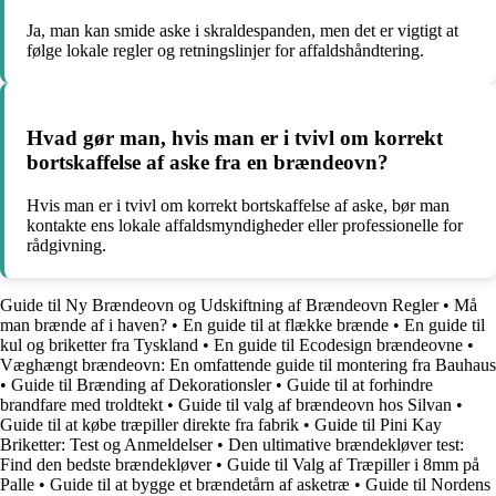
Ja, man kan smide aske i skraldespanden, men det er vigtigt at
følge lokale regler og retningslinjer for affaldshåndtering.
Hvad gør man, hvis man er i tvivl om korrekt
bortskaffelse af aske fra en brændeovn?
Hvis man er i tvivl om korrekt bortskaffelse af aske, bør man
kontakte ens lokale affaldsmyndigheder eller professionelle for
rådgivning.
Guide til Ny Brændeovn og Udskiftning af Brændeovn Regler
•
Må
man brænde af i haven?
•
En guide til at flække brænde
•
En guide til
kul og briketter fra Tyskland
•
En guide til Ecodesign brændeovne
•
Væghængt brændeovn: En omfattende guide til montering fra Bauhaus
•
Guide til Brænding af Dekorationsler
•
Guide til at forhindre
brandfare med troldtekt
•
Guide til valg af brændeovn hos Silvan
•
Guide til at købe træpiller direkte fra fabrik
•
Guide til Pini Kay
Briketter: Test og Anmeldelser
•
Den ultimative brændekløver test:
Find den bedste brændekløver
•
Guide til Valg af Træpiller i 8mm på
Palle
•
Guide til at bygge et brændetårn af asketræ
•
Guide til Nordens