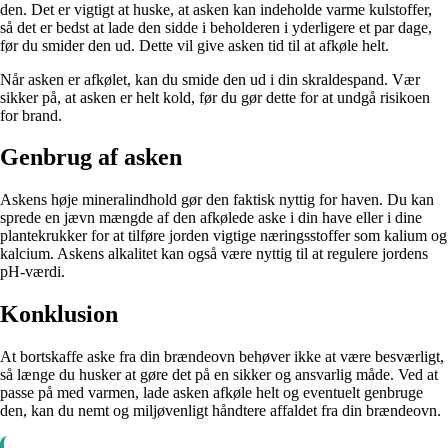
den. Det er vigtigt at huske, at asken kan indeholde varme kulstoffer,
så det er bedst at lade den sidde i beholderen i yderligere et par dage,
før du smider den ud. Dette vil give asken tid til at afkøle helt.
Når asken er afkølet, kan du smide den ud i din skraldespand. Vær
sikker på, at asken er helt kold, før du gør dette for at undgå risikoen
for brand.
Genbrug af asken
Askens høje mineralindhold gør den faktisk nyttig for haven. Du kan
sprede en jævn mængde af den afkølede aske i din have eller i dine
plantekrukker for at tilføre jorden vigtige næringsstoffer som kalium og
kalcium. Askens alkalitet kan også være nyttig til at regulere jordens
pH-værdi.
Konklusion
At bortskaffe aske fra din brændeovn behøver ikke at være besværligt,
så længe du husker at gøre det på en sikker og ansvarlig måde. Ved at
passe på med varmen, lade asken afkøle helt og eventuelt genbruge
den, kan du nemt og miljøvenligt håndtere affaldet fra din brændeovn.