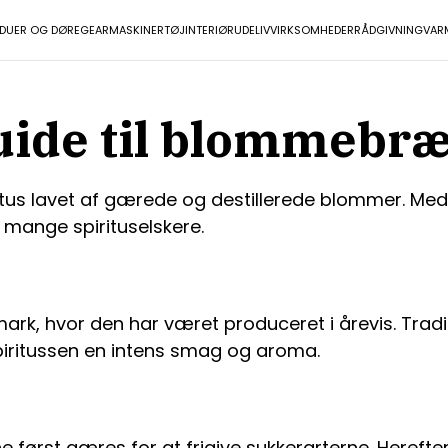
NDUER OG DØRE
GEAR
MASKINER
TØJ
INTERIØR
UDELIV
VIRKSOMHEDER
RÅDGIVNING
VAR
guide til blommebr
us lavet af gærede og destillerede blommer. Med
mange spirituselskere.
rk, hvor den har været produceret i årevis. Trad
iritussen en intens smag og aroma.
ørst gæres for at frigive sukkerarterne. Herefter