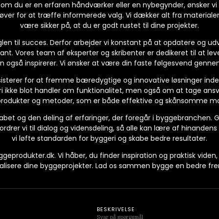
 om du er en erfaren håndværker eller en nybegynder, ønsker vi 
ver for at træffe informerede valg. Vi dækker alt fra materialer 
være sikker på, at du er godt rustet til dine projekter.
øglen til succes. Derfor arbejder vi konstant på at opdatere og ud
vant. Vores team af eksperter og skribenter er dedikeret til at lev
en også inspirerer. Vi ønsker at være din faste følgesvend gen
isterer for at fremme bæredygtige og innovative løsninger inden 
i ikke blot handler om funktionalitet, men også om at tage ansva
rodukter og metoder, som er både effektive og skånsomme mo
bet og den deling af erfaringer, der foregår i byggebranchen. 
ordrer vi til dialog og vidensdeling, så alle kan lære af hinande
vi løfte standarden for byggeri og skabe bedre resultater.
geprodukter.dk. Vi håber, du finder inspiration og praktisk vide
ealisere dine byggeprojekter. Lad os sammen bygge en bedre fre
BESKRIVELSE
Svar på spørgsmål