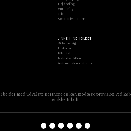
Fejlfinding
Vurdering
Jobs
Send oplysninger
LINKS I INDHOLDET
Sideoversigt
Historier
Bibliotek
Nyhedssektion
Automatisk opdatering
amarbejder med udvalgte partnere og kan modtage provision ved køb
er ikke tilladt.