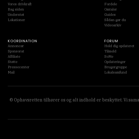
Vores drivkraft
Fordele
Bag siden
Omtaler
Understøt
Guides
Lokationer
Sådan gør du
Videoarkiv
KOORDINATION
FORUM
Annoncør
Hold dig opdateret
Sponsorat
Tilmeld
Affiliate
SoMe
Støtte
Opdateringer
Pressecenter
Brugergruppe
Mail
Lokalsamfund
© Ophavsretten tilhører os og alt indhold er beskyttet. Vi s