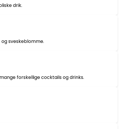
iske drik.
me og sveskeblomme.
ange forskellige cocktails og drinks.