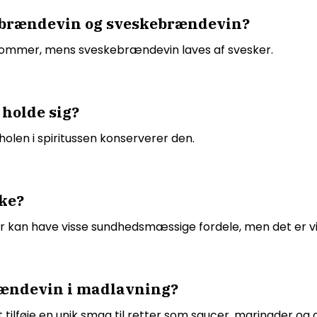
ebrændevin og sveskebrændevin?
ommer, mens sveskebrændevin laves af svesker.
holde sig?
olen i spiritussen konserverer den.
ke?
 have visse sundhedsmæssige fordele, men det er vigtig
ændevin i madlavning?
ilføje en unik smag til retter som saucer, marinader og 