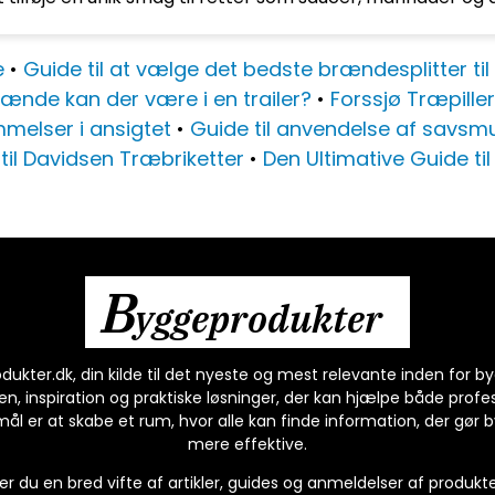
e
•
Guide til at vælge det bedste brændesplitter til
ænde kan der være i en trailer?
•
Forssjø Træpille
mmelser i ansigtet
•
Guide til anvendelse af savsmul
til Davidsen Træbriketter
•
Den Ultimative Guide ti
B
yggeprodukter
kter.dk, din kilde til det nyeste og mest relevante inden for by
n, inspiration og praktiske løsninger, der kan hjælpe både profes
l er at skabe et rum, hvor alle kan finde information, der gør b
mere effektive.
r du en bred vifte af artikler, guides og anmeldelser af produkter