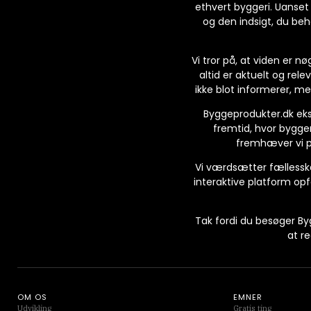
ethvert byggeri. Uanset
og den indsigt, du behø
Vi tror på, at viden er n
altid er aktuelt og rele
ikke blot informerer, m
Byggeprodukter.dk eks
fremtid, hvor bygger
fremhæver vi p
Vi værdsætter fællesska
interaktive platform opf
Tak fordi du besøger Byg
at r
OM OS
EMNER
Udvikling
Gratis ting