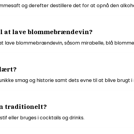
saft og derefter destillere det for at opnå den alkohol
il at lave blommebrændevin?
l at lave blommebrændevin, såsom mirabelle, blå blom
lært?
ke smag og historie samt dets evne til at blive brugt i m
traditionelt?
 eller bruges i cocktails og drinks.