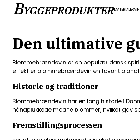
B
YGGEPRODUKTER
MATERIALER
VI
Den ultimative 
Blommebrændevin er en populær dansk spirit
effekt er blommebrændevin en favorit blandt 
Historie og traditioner
Blommebrændevin har en lang historie i Danma
håndplukkede modne blommer, hvilket gav sp
Fremstillingsprocessen
For at lave blommebrændevin skal blommerne f