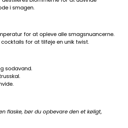
bde i smagen.
mperatur for at opleve alle smagsnuancerne.
ktails for at tilføje en unik twist.
og sodavand.
russkal.
vide.
n flaske, bør du opbevare den et køligt,