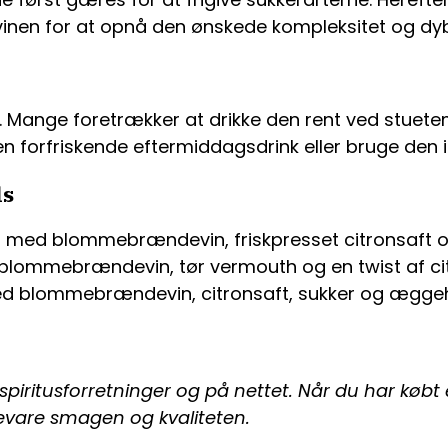
vinen for at opnå den ønskede kompleksitet og dy
Mange foretrækker at drikke den rent ved stuete
forfriskende eftermiddagsdrink eller bruge den i coc
ls
et med blommebrændevin, friskpresset citronsaft 
blommebrændevin, tør vermouth og en twist af cit
med blommebrændevin, citronsaft, sukker og æggeh
iritusforretninger og på nettet. Når du har købt e
bevare smagen og kvaliteten.