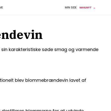
ME
MIN SIDE
MAILNYT
ændevin
 sin karakteristiske søde smag og varmende
itionelt blev blommebrændevin lavet af
 destilleres blommerne for at udvinde