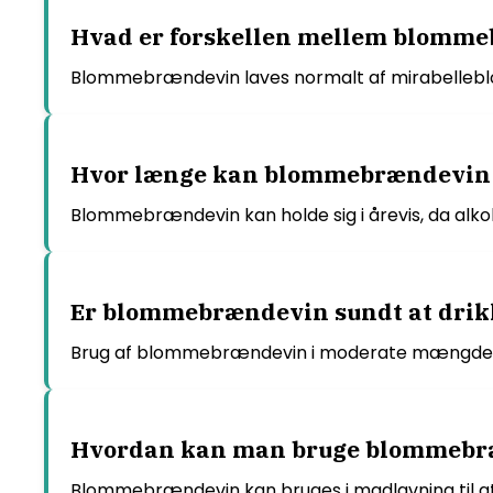
Hvad er forskellen mellem blomm
Blommebrændevin laves normalt af mirabellebl
Hvor længe kan blommebrændevin 
Blommebrændevin kan holde sig i årevis, da alkoh
Er blommebrændevin sundt at drik
Brug af blommebrændevin i moderate mængder kan
Hvordan kan man bruge blommebr
Blommebrændevin kan bruges i madlavning til at t