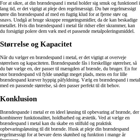
For at sikre, at din brændespand i metal holder sig smuk og funktionel i
lang tid, er det vigtigt at pleje den regelmæssigt. Du bør regelmæssigt
tørre din brændespand af med en fugtig klud for at fjerne støv og
snavs. Undgå at bruge skrappe rengøringsmidler, da de kan beskadige
metallet. Hvis din brændespand i metal får ridser eller skrammer, kan
du forsigtigt polere dem væk med et passende metalpoleringsmiddel.
Størrelse og Kapacitet
Når du vælger en brændespand i metal, er det vigtigt at overveje
størrelsen og kapaciteten. Brændespande fås i forskellige størrelser, så
du bør vælge en, der passer til mængden af brænde, du bruger. En for
stor brændespand vil fylde unødigt meget plads, mens en for lille
brændespand kræver hyppig påfyldning. Vælg en brændespand i metal
med en passende størrelse, så den passer perfekt til dit behov.
Konklusion
Brændespande i metal er en ideel løsning til opbevaring af brænde, der
kombinerer funktionalitet, holdbarhed og æstetik. Ved at vælge en
brændespand i metal kan du skabe en stilfuld og praktisk
opbevaringsløsning til dit brænde. Husk at pleje din brændespand
regelmæssigt for at bevare dens skønhed og funktion i mange år