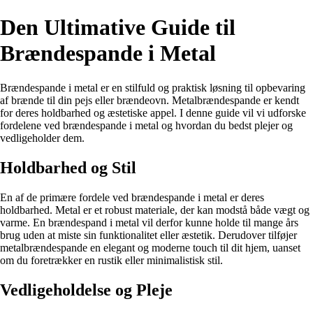
Den Ultimative Guide til
Brændespande i Metal
Brændespande i metal er en stilfuld og praktisk løsning til opbevaring
af brænde til din pejs eller brændeovn. Metalbrændespande er kendt
for deres holdbarhed og æstetiske appel. I denne guide vil vi udforske
fordelene ved brændespande i metal og hvordan du bedst plejer og
vedligeholder dem.
Holdbarhed og Stil
En af de primære fordele ved brændespande i metal er deres
holdbarhed. Metal er et robust materiale, der kan modstå både vægt og
varme. En brændespand i metal vil derfor kunne holde til mange års
brug uden at miste sin funktionalitet eller æstetik. Derudover tilføjer
metalbrændespande en elegant og moderne touch til dit hjem, uanset
om du foretrækker en rustik eller minimalistisk stil.
Vedligeholdelse og Pleje