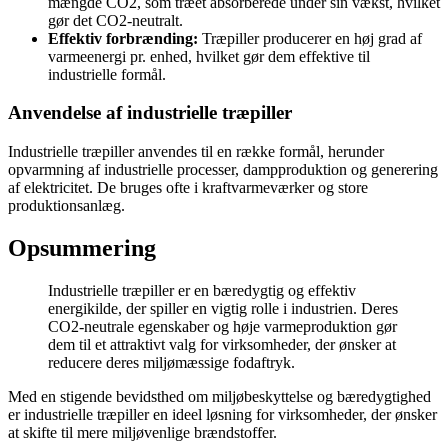
mængde CO2, som træet absorberede under sin vækst, hvilket
gør det CO2-neutralt.
Effektiv forbrænding:
Træpiller producerer en høj grad af
varmeenergi pr. enhed, hvilket gør dem effektive til
industrielle formål.
Anvendelse af industrielle træpiller
Industrielle træpiller anvendes til en række formål, herunder
opvarmning af industrielle processer, dampproduktion og generering
af elektricitet. De bruges ofte i kraftvarmeværker og store
produktionsanlæg.
Opsummering
Industrielle træpiller er en bæredygtig og effektiv
energikilde, der spiller en vigtig rolle i industrien. Deres
CO2-neutrale egenskaber og høje varmeproduktion gør
dem til et attraktivt valg for virksomheder, der ønsker at
reducere deres miljømæssige fodaftryk.
Med en stigende bevidsthed om miljøbeskyttelse og bæredygtighed
er industrielle træpiller en ideel løsning for virksomheder, der ønsker
at skifte til mere miljøvenlige brændstoffer.