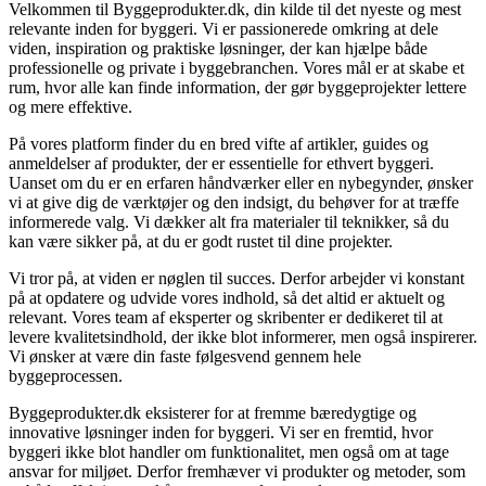
Velkommen til Byggeprodukter.dk, din kilde til det nyeste og mest
relevante inden for byggeri. Vi er passionerede omkring at dele
viden, inspiration og praktiske løsninger, der kan hjælpe både
professionelle og private i byggebranchen. Vores mål er at skabe et
rum, hvor alle kan finde information, der gør byggeprojekter lettere
og mere effektive.
På vores platform finder du en bred vifte af artikler, guides og
anmeldelser af produkter, der er essentielle for ethvert byggeri.
Uanset om du er en erfaren håndværker eller en nybegynder, ønsker
vi at give dig de værktøjer og den indsigt, du behøver for at træffe
informerede valg. Vi dækker alt fra materialer til teknikker, så du
kan være sikker på, at du er godt rustet til dine projekter.
Vi tror på, at viden er nøglen til succes. Derfor arbejder vi konstant
på at opdatere og udvide vores indhold, så det altid er aktuelt og
relevant. Vores team af eksperter og skribenter er dedikeret til at
levere kvalitetsindhold, der ikke blot informerer, men også inspirerer.
Vi ønsker at være din faste følgesvend gennem hele
byggeprocessen.
Byggeprodukter.dk eksisterer for at fremme bæredygtige og
innovative løsninger inden for byggeri. Vi ser en fremtid, hvor
byggeri ikke blot handler om funktionalitet, men også om at tage
ansvar for miljøet. Derfor fremhæver vi produkter og metoder, som