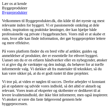
Lær os at kende
Byggeprodukter
Byggeprodukter
Velkommen til Byggeprodukter.dk, din kilde til det nyeste og mest
relevante inden for byggeri. Vi er passionerede omkring at dele
viden, inspiration og praktiske løsninger, der kan hjælpe både
professionelle og private i byggebranchen. Vores mål er at skabe et
rum, hvor alle kan finde information, der gør byggeprojekter lettere
og mere effektive.
På vores platform finder du en bred vifte af artikler, guides og
anmeldelser af produkter, der er essentielle for ethvert byggeri.
Uanset om du er en erfaren håndværker eller en nybegynder, ønsker
vi at give dig de værktøjer og den indsigt, du behøver for at træffe
informerede valg. Vi dækker alt fra materialer til teknikker, så du
kan være sikker på, at du er godt rustet til dine projekter.
Vi tror på, at viden er nøglen til succes. Derfor arbejder vi konstant
på at opdatere og udvide vores indhold, så det altid er aktuelt og
relevant. Vores team af eksperter og skribenter er dedikeret til at
levere kvalitetsindhold, der ikke blot informerer, men også inspirerer.
Vi ønsker at være din faste følgesvend gennem hele
byggeprocessen.