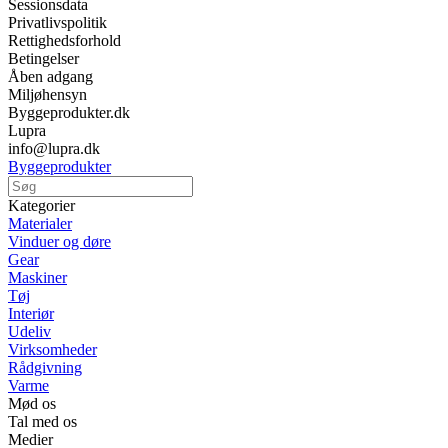
Sessionsdata
Privatlivspolitik
Rettighedsforhold
Betingelser
Åben adgang
Miljøhensyn
Byggeprodukter.dk
Lupra
info@lupra.dk
Byggeprodukter
Kategorier
Materialer
Vinduer og døre
Gear
Maskiner
Tøj
Interiør
Udeliv
Virksomheder
Rådgivning
Varme
Mød os
Tal med os
Medier