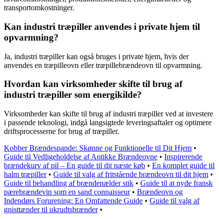
transportomkostninger.
Kan industri træpiller anvendes i private hjem til
opvarmning?
Ja, industri træpiller kan også bruges i private hjem, hvis der
anvendes en træpilleovn eller træpillebrændeovn til opvarmning.
Hvordan kan virksomheder skifte til brug af
industri træpiller som energikilde?
Virksomheder kan skifte til brug af industri træpiller ved at investere
i passende teknologi, indgå langsigtede leveringsaftaler og optimere
driftsprocesserne for brug af træpiller.
Kobber Brændespande: Skønne og Funktionelle til Dit Hjem
•
Guide til Vedligeholdelse af Antikke Brændeovne
•
Inspirerende
brændekurv af pil – En guide til dit næste køb
•
En komplet guide til
halm træpiller
•
Guide til valg af fritstående brændeovn til dit hjem
•
Guide til behandling af brændenælder stik
•
Guide til at nyde fransk
pærebrændevin som en sand connaisseur
•
Brændeovn og
Indendørs Forurening: En Omfattende Guide
•
Guide til valg af
gnisttænder til ukrudtsbrænder
•