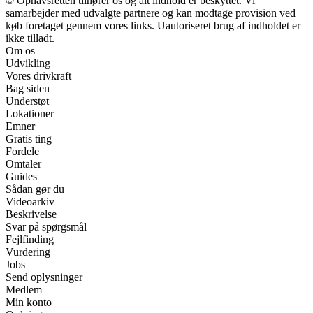
© Ophavsretten tilhører os og alt indhold er beskyttet. Vi
samarbejder med udvalgte partnere og kan modtage provision ved
køb foretaget gennem vores links. Uautoriseret brug af indholdet er
ikke tilladt.
Om os
Udvikling
Vores drivkraft
Bag siden
Understøt
Lokationer
Emner
Gratis ting
Fordele
Omtaler
Guides
Sådan gør du
Videoarkiv
Beskrivelse
Svar på spørgsmål
Fejlfinding
Vurdering
Jobs
Send oplysninger
Medlem
Min konto