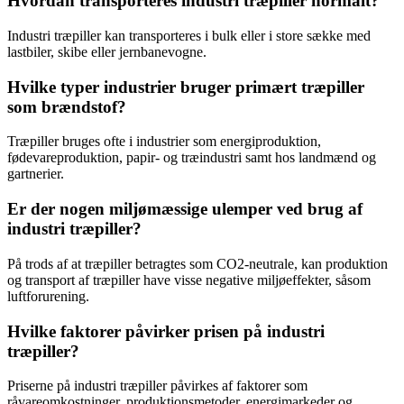
Hvordan transporteres industri træpiller normalt?
Industri træpiller kan transporteres i bulk eller i store sække med
lastbiler, skibe eller jernbanevogne.
Hvilke typer industrier bruger primært træpiller
som brændstof?
Træpiller bruges ofte i industrier som energiproduktion,
fødevareproduktion, papir- og træindustri samt hos landmænd og
gartnerier.
Er der nogen miljømæssige ulemper ved brug af
industri træpiller?
På trods af at træpiller betragtes som CO2-neutrale, kan produktion
og transport af træpiller have visse negative miljøeffekter, såsom
luftforurening.
Hvilke faktorer påvirker prisen på industri
træpiller?
Priserne på industri træpiller påvirkes af faktorer som
råvareomkostninger, produktionsmetoder, energimarkeder og