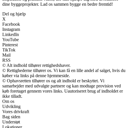
dine byggeprojekter. Lad os sammen bygge en bedre fremtid!
Del og hjælp
X
Facebook
Instagram
LinkedIn
YouTube
Pinterest
TikTok
Mail
RSS
© Alt indhold tilhører rettighedshaver.
© Rettighederne tilhører os. Vi kan få en lille andel af salget, hvis du
køber via links på denne hjemmeside.
© Ophavsretten tilhører os og alt indhold er beskyttet. Vi
samarbejder med udvalgte partnere og kan modtage provision ved
køb foretaget gennem vores links. Uautoriseret brug af indholdet er
ikke tilladt.
Om os
Udvikling
Vores drivkraft
Bag siden
Understøt
Lokationer