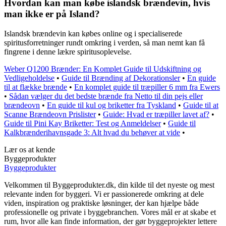
Hvordan kan man købe islandsk brændevin, hvis
man ikke er på Island?
Islandsk brændevin kan købes online og i specialiserede
spiritusforretninger rundt omkring i verden, så man nemt kan få
fingrene i denne lækre spiritusoplevelse.
Weber Q1200 Brænder: En Komplet Guide til Udskiftning og
Vedligeholdelse
•
Guide til Brænding af Dekorationsler
•
En guide
til at flække brænde
•
En komplet guide til træpiller 6 mm fra Ewers
•
Sådan vælger du det bedste brænde fra Netto til din pejs eller
brændeovn
•
En guide til kul og briketter fra Tyskland
•
Guide til at
Scanne Brændeovn Prislister
•
Guide: Hvad er træpiller lavet af?
•
Guide til Pini Kay Briketter: Test og Anmeldelser
•
Guide til
Kalkbrænderihavnsgade 3: Alt hvad du behøver at vide
•
Lær os at kende
Byggeprodukter
Byggeprodukter
Velkommen til Byggeprodukter.dk, din kilde til det nyeste og mest
relevante inden for byggeri. Vi er passionerede omkring at dele
viden, inspiration og praktiske løsninger, der kan hjælpe både
professionelle og private i byggebranchen. Vores mål er at skabe et
rum, hvor alle kan finde information, der gør byggeprojekter lettere