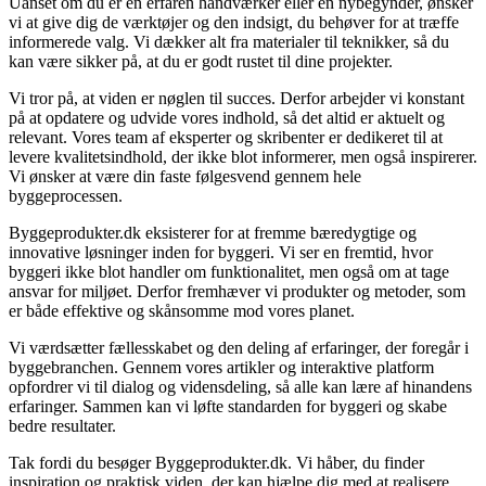
Uanset om du er en erfaren håndværker eller en nybegynder, ønsker
vi at give dig de værktøjer og den indsigt, du behøver for at træffe
informerede valg. Vi dækker alt fra materialer til teknikker, så du
kan være sikker på, at du er godt rustet til dine projekter.
Vi tror på, at viden er nøglen til succes. Derfor arbejder vi konstant
på at opdatere og udvide vores indhold, så det altid er aktuelt og
relevant. Vores team af eksperter og skribenter er dedikeret til at
levere kvalitetsindhold, der ikke blot informerer, men også inspirerer.
Vi ønsker at være din faste følgesvend gennem hele
byggeprocessen.
Byggeprodukter.dk eksisterer for at fremme bæredygtige og
innovative løsninger inden for byggeri. Vi ser en fremtid, hvor
byggeri ikke blot handler om funktionalitet, men også om at tage
ansvar for miljøet. Derfor fremhæver vi produkter og metoder, som
er både effektive og skånsomme mod vores planet.
Vi værdsætter fællesskabet og den deling af erfaringer, der foregår i
byggebranchen. Gennem vores artikler og interaktive platform
opfordrer vi til dialog og vidensdeling, så alle kan lære af hinandens
erfaringer. Sammen kan vi løfte standarden for byggeri og skabe
bedre resultater.
Tak fordi du besøger Byggeprodukter.dk. Vi håber, du finder
inspiration og praktisk viden, der kan hjælpe dig med at realisere