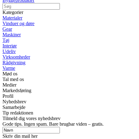
Byggeprodukter
Kategorier
Materialer
Vinduer og døre
Gear
Maskiner
Tøj
Interiør
Udeliv
Virksomheder
Rådgivning
Varme
Mød os
Tal med os
Medier
Markedsføring
Profil
Nyhedsbrev
Samarbejde
Tip redaktionen
Tilmeld dig vores nyhedsbrev
Gode tips. Ingen spam. Bare brugbar viden – gratis.
Skriv din mail her