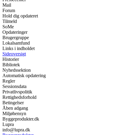
Mail
Forum
Hold dig opdateret
Tilmeld
SoMe
Opdateringer
Brugergruppe
Lokalsamfund
Links i indholdet
Sideoversigt
Historier
Bibliotek
Nyhedssektion
Automatisk opdatering
Regler
Sessionsdata
Privatlivspolitik
Rettighedsforhold
Betingelser
Åben adgang
Miljøhensyn
Byggeprodukter.dk
Lupra
info@lupra.dk