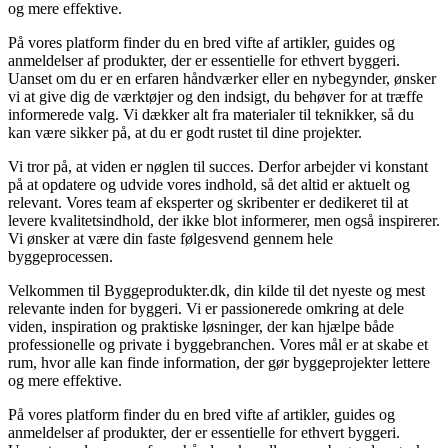
og mere effektive.
På vores platform finder du en bred vifte af artikler, guides og
anmeldelser af produkter, der er essentielle for ethvert byggeri.
Uanset om du er en erfaren håndværker eller en nybegynder, ønsker
vi at give dig de værktøjer og den indsigt, du behøver for at træffe
informerede valg. Vi dækker alt fra materialer til teknikker, så du
kan være sikker på, at du er godt rustet til dine projekter.
Vi tror på, at viden er nøglen til succes. Derfor arbejder vi konstant
på at opdatere og udvide vores indhold, så det altid er aktuelt og
relevant. Vores team af eksperter og skribenter er dedikeret til at
levere kvalitetsindhold, der ikke blot informerer, men også inspirerer.
Vi ønsker at være din faste følgesvend gennem hele
byggeprocessen.
Velkommen til Byggeprodukter.dk, din kilde til det nyeste og mest
relevante inden for byggeri. Vi er passionerede omkring at dele
viden, inspiration og praktiske løsninger, der kan hjælpe både
professionelle og private i byggebranchen. Vores mål er at skabe et
rum, hvor alle kan finde information, der gør byggeprojekter lettere
og mere effektive.
På vores platform finder du en bred vifte af artikler, guides og
anmeldelser af produkter, der er essentielle for ethvert byggeri.