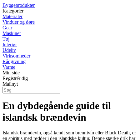
Byggeprodukter
Kategorier
Materialer
Vinduer og døre
Gear
Maskiner
Tøj
Interiør
Udeliv
Virksomheder
Rådgivning
Varme
Min side
Registrér dig
Mailnyt
En dybdegående guide til
islandsk brændevin
Islandsk brændevin, også kendt som brennivín eller Black Death, er
en spiritus med rødder i den islandske kultur. Denne stærke drik har