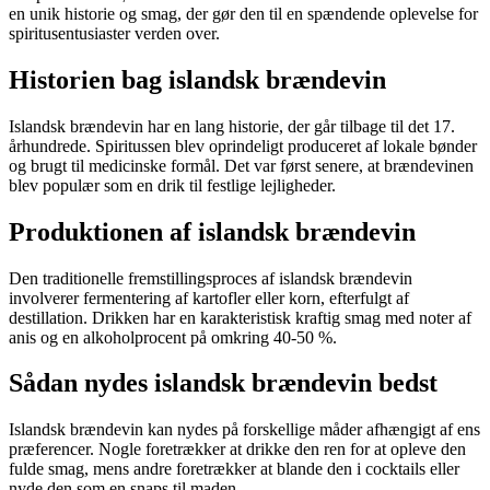
en unik historie og smag, der gør den til en spændende oplevelse for
spiritusentusiaster verden over.
Historien bag islandsk brændevin
Islandsk brændevin har en lang historie, der går tilbage til det 17.
århundrede. Spiritussen blev oprindeligt produceret af lokale bønder
og brugt til medicinske formål. Det var først senere, at brændevinen
blev populær som en drik til festlige lejligheder.
Produktionen af islandsk brændevin
Den traditionelle fremstillingsproces af islandsk brændevin
involverer fermentering af kartofler eller korn, efterfulgt af
destillation. Drikken har en karakteristisk kraftig smag med noter af
anis og en alkoholprocent på omkring 40-50 %.
Sådan nydes islandsk brændevin bedst
Islandsk brændevin kan nydes på forskellige måder afhængigt af ens
præferencer. Nogle foretrækker at drikke den ren for at opleve den
fulde smag, mens andre foretrækker at blande den i cocktails eller
nyde den som en snaps til maden.