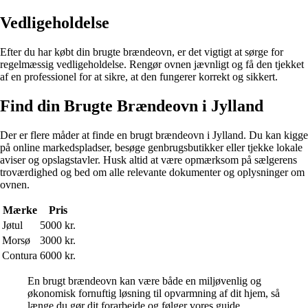
Vedligeholdelse
Efter du har købt din brugte brændeovn, er det vigtigt at sørge for
regelmæssig vedligeholdelse. Rengør ovnen jævnligt og få den tjekket
af en professionel for at sikre, at den fungerer korrekt og sikkert.
Find din Brugte Brændeovn i Jylland
Der er flere måder at finde en brugt brændeovn i Jylland. Du kan kigge
på online markedspladser, besøge genbrugsbutikker eller tjekke lokale
aviser og opslagstavler. Husk altid at være opmærksom på sælgerens
troværdighed og bed om alle relevante dokumenter og oplysninger om
ovnen.
Mærke
Pris
Jøtul
5000 kr.
Morsø
3000 kr.
Contura
6000 kr.
En brugt brændeovn kan være både en miljøvenlig og
økonomisk fornuftig løsning til opvarmning af dit hjem, så
længe du gør dit forarbejde og følger vores guide.