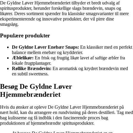
De Gyldne Løver Hjemmebrænderiet tilbyder et bredt udvalg af
spiritusprodukter, herunder forskellige slags brændevin, snaps og
likører. Deres sortiment spænder fra klassiske smagsvarianter til mere
eksperimenterende og innovative produkter, der vil pirre dine
smagsløg.
Populære produkter
De Gyldne Løver Enebær Snaps:
En klassiker med en perfekt
balance mellem enebær og krydderier.
Æblelikør:
En frisk og frugtig likør lavet af saftige æbler fra
lokale frugtplantager.
Røllike Brændevin:
En aromatisk og krydret brændevin med
en subtil sweetness.
Besøg De Gyldne Løver
Hjemmebrænderiet
Hvis du ønsker at opleve De Gyldne Løver Hjemmebrænderiet på
nært hold, kan du arrangere en rundvisning på deres destilleri. Tag med
bag kulisserne og få indblik i den fascinerende proces bag
produktionen af hjemmebrændte spiritusprodukter.