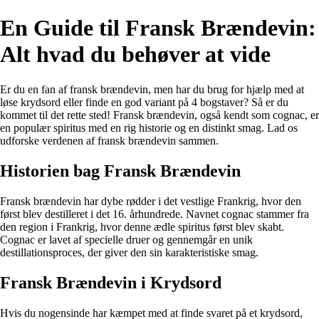
En Guide til Fransk Brændevin:
Alt hvad du behøver at vide
Er du en fan af fransk brændevin, men har du brug for hjælp med at
løse krydsord eller finde en god variant på 4 bogstaver? Så er du
kommet til det rette sted! Fransk brændevin, også kendt som cognac, er
en populær spiritus med en rig historie og en distinkt smag. Lad os
udforske verdenen af fransk brændevin sammen.
Historien bag Fransk Brændevin
Fransk brændevin har dybe rødder i det vestlige Frankrig, hvor den
først blev destilleret i det 16. århundrede. Navnet cognac stammer fra
den region i Frankrig, hvor denne ædle spiritus først blev skabt.
Cognac er lavet af specielle druer og gennemgår en unik
destillationsproces, der giver den sin karakteristiske smag.
Fransk Brændevin i Krydsord
Hvis du nogensinde har kæmpet med at finde svaret på et krydsord,