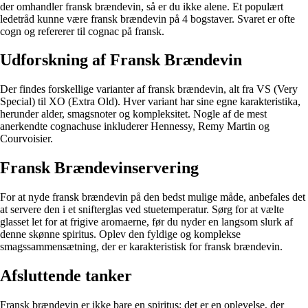
der omhandler fransk brændevin, så er du ikke alene. Et populært
ledetråd kunne være fransk brændevin på 4 bogstaver. Svaret er ofte
cogn og refererer til cognac på fransk.
Udforskning af Fransk Brændevin
Der findes forskellige varianter af fransk brændevin, alt fra VS (Very
Special) til XO (Extra Old). Hver variant har sine egne karakteristika,
herunder alder, smagsnoter og kompleksitet. Nogle af de mest
anerkendte cognachuse inkluderer Hennessy, Remy Martin og
Courvoisier.
Fransk Brændevinservering
For at nyde fransk brændevin på den bedst mulige måde, anbefales det
at servere den i et snifterglas ved stuetemperatur. Sørg for at vælte
glasset let for at frigive aromaerne, før du nyder en langsom slurk af
denne skønne spiritus. Oplev den fyldige og komplekse
smagssammensætning, der er karakteristisk for fransk brændevin.
Afsluttende tanker
Fransk brændevin er ikke bare en spiritus; det er en oplevelse, der