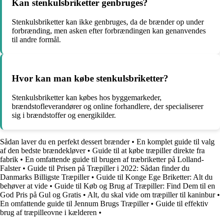
Kan stenkulsbriketter genbruges?
Stenkulsbriketter kan ikke genbruges, da de brænder op under
forbrænding, men asken efter forbrændingen kan genanvendes
til andre formål.
Hvor kan man købe stenkulsbriketter?
Stenkulsbriketter kan købes hos byggemarkeder,
brændstofleverandører og online forhandlere, der specialiserer
sig i brændstoffer og energikilder.
Sådan laver du en perfekt dessert brænder
•
En komplet guide til valg
af den bedste brændekløver
•
Guide til at købe træpiller direkte fra
fabrik
•
En omfattende guide til brugen af træbriketter på Lolland-
Falster
•
Guide til Prisen på Træpiller i 2022: Sådan finder du
Danmarks Billigste Træpiller
•
Guide til Konge Ege Briketter: Alt du
behøver at vide
•
Guide til Køb og Brug af Træpiller: Find Dem til en
God Pris på Gul og Gratis
•
Alt, du skal vide om træpiller til kaninbur
•
En omfattende guide til Jennum Brugs Træpiller
•
Guide til effektiv
brug af træpilleovne i kælderen
•