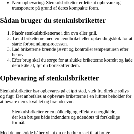
Nem opbevaring: Stenkulsbriketter er lette at opbevare og
transportere på grund af deres kompakte form.
Sådan bruger du stenkulsbriketter
Placér stenkulsbriketterne i din ovn eller grill.
Tænd briketterne med en tændbriket eller optændingsblok for at
starte forbrændingsprocessen.
Lad briketterne brænde jævnt og kontroller temperaturen efter
behov.
Efter brug skal du sørge for at slukke briketterne korrekt og lade
dem køle af, før du bortskaffer dem.
Opbevaring af stenkulsbriketter
Stenkulsbriketter bør opbevares på et tørt sted, væk fra direkte sollys
og fugt. Det anbefales at opbevare briketterne i en lufttæt beholder for
at bevare deres kvalitet og brændeevne.
Stenkulsbriketter er en pålidelig og effektiv energikilde,
der kan bruges både indendørs og udendørs til forskellige
formål.
Med denne guide håber vi, at du er bedre rustet til at bruge