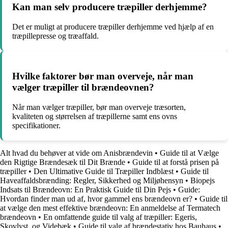
Kan man selv producere træpiller derhjemme?
Det er muligt at producere træpiller derhjemme ved hjælp af en
træpillepresse og træaffald.
Hvilke faktorer bør man overveje, når man
vælger træpiller til brændeovnen?
Når man vælger træpiller, bør man overveje træsorten,
kvaliteten og størrelsen af træpillerne samt ens ovns
specifikationer.
Alt hvad du behøver at vide om Anisbrændevin
•
Guide til at Vælge
den Rigtige Brændesæk til Dit Brænde
•
Guide til at forstå prisen på
træpiller
•
Den Ultimative Guide til Træpiller Indblæst
•
Guide til
Haveaffaldsbrænding: Regler, Sikkerhed og Miljøhensyn
•
Biopejs
Indsats til Brændeovn: En Praktisk Guide til Din Pejs
•
Guide:
Hvordan finder man ud af, hvor gammel ens brændeovn er?
•
Guide til
at vælge den mest effektive brændeovn: En anmeldelse af Termatech
brændeovn
•
En omfattende guide til valg af træpiller: Egeris,
Skovlyst, og Videbæk
•
Guide til valg af brændestativ hos Bauhaus
•