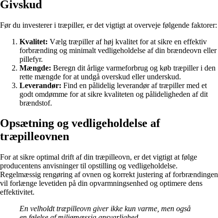
Givskud
Før du investerer i træpiller, er det vigtigt at overveje følgende faktorer:
Kvalitet:
Vælg træpiller af høj kvalitet for at sikre en effektiv
forbrænding og minimalt vedligeholdelse af din brændeovn eller
pillefyr.
Mængde:
Beregn dit årlige varmeforbrug og køb træpiller i den
rette mængde for at undgå overskud eller underskud.
Leverandør:
Find en pålidelig leverandør af træpiller med et
godt omdømme for at sikre kvaliteten og pålideligheden af dit
brændstof.
Opsætning og vedligeholdelse af
træpilleovnen
For at sikre optimal drift af din træpilleovn, er det vigtigt at følge
producentens anvisninger til opstilling og vedligeholdelse.
Regelmæssig rengøring af ovnen og korrekt justering af forbrændingen
vil forlænge levetiden på din opvarmningsenhed og optimere dens
effektivitet.
En velholdt træpilleovn giver ikke kun varme, men også
en følelse af miljømæssig ansvarlighed.