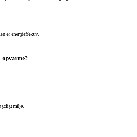
n er energieffektiv.
1 opvarme?
geligt miljø.