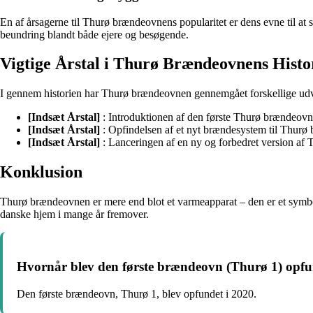
En af årsagerne til Thurø brændeovnens popularitet er dens evne til a
beundring blandt både ejere og besøgende.
Vigtige Årstal i Thurø Brændeovnens Histo
I gennem historien har Thurø brændeovnen gennemgået forskellige udvik
[Indsæt Årstal]
: Introduktionen af den første Thurø brændeovn
[Indsæt Årstal]
: Opfindelsen af et nyt brændesystem til Thur
[Indsæt Årstal]
: Lanceringen af en ny og forbedret version a
Konklusion
Thurø brændeovnen er mere end blot et varmeapparat – den er et symbol
danske hjem i mange år fremover.
Hvornår blev den første brændeovn (Thurø 1) opf
Den første brændeovn, Thurø 1, blev opfundet i 2020.