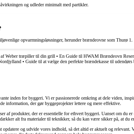
åvirkningen og udleder minimalt med partikler.
?
 miljøvenlige opvarmningsløsninger, herunder brændeovne som Thurø 1.
af Weber træpiller til din grill
•
En Guide til HWAM Brændeovn Reser
 Nordjylland
•
Guide til at vælge den perfekte brændekasse til udendørs
ante inden for byggeri. Vi er passionerede omkring at dele viden, inspi
nde information, der gør byggeprojekter lettere og mere effektive.
lser af produkter, der er essentielle for ethvert byggeri. Uanset om du e
kker alt fra materialer til teknikker, så du kan være sikker på, at du er 
at opdatere og udvide vores indhold, så det altid er aktuelt og relevant. V