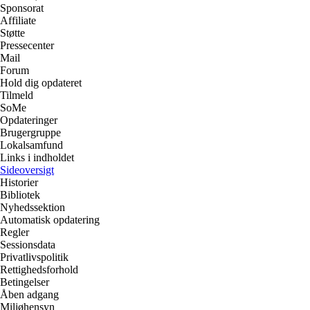
Sponsorat
Affiliate
Støtte
Pressecenter
Mail
Forum
Hold dig opdateret
Tilmeld
SoMe
Opdateringer
Brugergruppe
Lokalsamfund
Links i indholdet
Sideoversigt
Historier
Bibliotek
Nyhedssektion
Automatisk opdatering
Regler
Sessionsdata
Privatlivspolitik
Rettighedsforhold
Betingelser
Åben adgang
Miljøhensyn