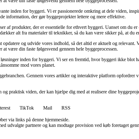
sker at være din faste følgesvend gennem hele byggeprocessen.
ante inden for byggeri. Vi er passionerede omkring at dele viden, inspi
nde information, der gør byggeprojekter lettere og mere effektive.
lser af produkter, der er essentielle for ethvert byggeri. Uanset om du e
kker alt fra materialer til teknikker, så du kan være sikker på, at du er 
at opdatere og udvide vores indhold, så det altid er aktuelt og relevant. V
sker at være din faste følgesvend gennem hele byggeprocessen.
sninger inden for byggeri. Vi ser en fremtid, hvor byggeri ikke blot ha
skånsomme mod vores planet.
ggebranchen. Gennem vores artikler og interaktive platform opfordrer vi 
n og praktisk viden, der kan hjælpe dig med at realisere dine byggepro
terest
TikTok
Mail
RSS
 køber via links på denne hjemmeside.
med udvalgte partnere og kan modtage provision ved køb foretaget gennem