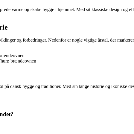
t sprede varme og skabe hygge i hjemmet. Med sit klassiske design og 
rie
linger og forbedringer. Nedenfor er nogle vigtige årstal, der markere
ø brændeovnen
f Thurø brændeovnen
 på dansk hygge og traditioner. Med sin lange historie og ikoniske des
undet?