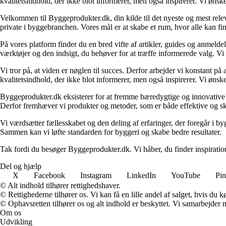
kvalitetsindhold, der ikke blot informerer, men også inspirerer. Vi øn
Velkommen til Byggeprodukter.dk, din kilde til det nyeste og mest relev
private i byggebranchen. Vores mål er at skabe et rum, hvor alle kan fi
På vores platform finder du en bred vifte af artikler, guides og anmelde
værktøjer og den indsigt, du behøver for at træffe informerede valg. Vi dæ
Vi tror på, at viden er nøglen til succes. Derfor arbejder vi konstant på 
kvalitetsindhold, der ikke blot informerer, men også inspirerer. Vi øn
Byggeprodukter.dk eksisterer for at fremme bæredygtige og innovative lø
Derfor fremhæver vi produkter og metoder, som er både effektive og 
Vi værdsætter fællesskabet og den deling af erfaringer, der foregår i by
Sammen kan vi løfte standarden for byggeri og skabe bedre resultater.
Tak fordi du besøger Byggeprodukter.dk. Vi håber, du finder inspiratio
Del og hjælp
X
Facebook
Instagram
LinkedIn
YouTube
Pin
© Alt indhold tilhører rettighedshaver.
© Rettighederne tilhører os. Vi kan få en lille andel af salget, hvis du
© Ophavsretten tilhører os og alt indhold er beskyttet. Vi samarbejder 
Om os
Udvikling