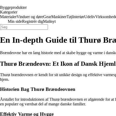
Byggeprodukter
Kategorier
Materialer
Vinduer og døre
Gear
Maskiner
Tøj
Interiør
Udeliv
Virksomhed
Min side
Registrér dig
Mailnyt
En In-depth Guide til Thurø Bræ
Brændeovne har en lang historie med at skabe hygge og varme i danske 
Thurø Brændeovn: Et Ikon af Dansk Hjeml
Thurø brændeovnen er kendt for sit unikke design og effektive varmes
hjem.
Historien Bag Thurø Brændeovnen
Årstallet for introduktionen af Thurø brændeovnen er afgørende for at fo
en populær og værdsat del af mange danske familier.
Effektiv Varme og Hygge