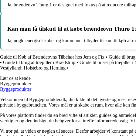
Ja, brændeovn Thurø 1 er designet med fokus på at reducere miljøp
Kan man få tilskud til at købe brændeovn Thurø 1
Ja, nogle energiselskaber og kommuner tilbyder tilskud til køb af
Guide til Køb af Brændeovns Tilbehør hos Jem og Fix
•
Guide til brug 
•
Guide til brug af træpiller i Brædstrup
•
Guide til priser på træpiller i
Vestjylland: Holstebro og Herning
•
Lær os at kende
Byggeprodukter
Byggeprodukter
Velkommen til Byggeprodukter.dk, din kilde til det nyeste og mest relev
private i byggebranchen. Vores mål er at skabe et rum, hvor alle kan fi
På vores platform finder du en bred vifte af artikler, guides og anmelde
værktøjer og den indsigt, du behøver for at træffe informerede valg. Vi dæ
Vi tror på, at viden er nøglen til succes. Derfor arbejder vi konstant på 