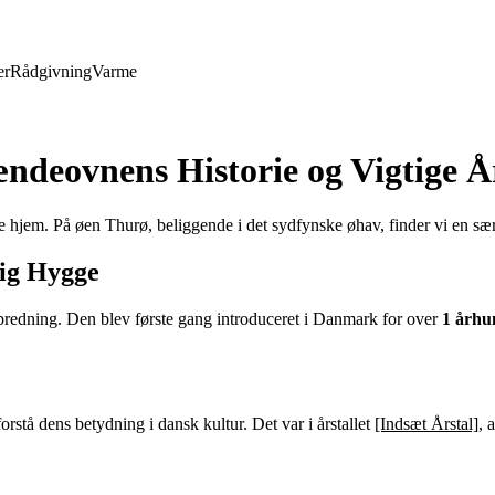
er
Rådgivning
Varme
ndeovnens Historie og Vigtige Å
hjem. På øen Thurø, beliggende i det sydfynske øhav, finder vi en særl
ig Hygge
predning. Den blev første gang introduceret i Danmark for over
1 århu
rstå dens betydning i dansk kultur. Det var i årstallet
[Indsæt Årstal]
, 