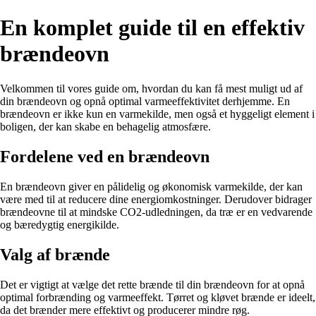
En komplet guide til en effektiv
brændeovn
Velkommen til vores guide om, hvordan du kan få mest muligt ud af
din brændeovn og opnå optimal varmeeffektivitet derhjemme. En
brændeovn er ikke kun en varmekilde, men også et hyggeligt element i
boligen, der kan skabe en behagelig atmosfære.
Fordelene ved en brændeovn
En brændeovn giver en pålidelig og økonomisk varmekilde, der kan
være med til at reducere dine energiomkostninger. Derudover bidrager
brændeovne til at mindske CO2-udledningen, da træ er en vedvarende
og bæredygtig energikilde.
Valg af brænde
Det er vigtigt at vælge det rette brænde til din brændeovn for at opnå
optimal forbrænding og varmeeffekt. Tørret og kløvet brænde er ideelt,
da det brænder mere effektivt og producerer mindre røg.