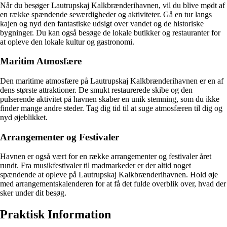
Når du besøger Lautrupskaj Kalkbrænderihavnen, vil du blive mødt af
en række spændende seværdigheder og aktiviteter. Gå en tur langs
kajen og nyd den fantastiske udsigt over vandet og de historiske
bygninger. Du kan også besøge de lokale butikker og restauranter for
at opleve den lokale kultur og gastronomi.
Maritim Atmosfære
Den maritime atmosfære på Lautrupskaj Kalkbrænderihavnen er en af
dens største attraktioner. De smukt restaurerede skibe og den
pulserende aktivitet på havnen skaber en unik stemning, som du ikke
finder mange andre steder. Tag dig tid til at suge atmosfæren til dig og
nyd øjeblikket.
Arrangementer og Festivaler
Havnen er også vært for en række arrangementer og festivaler året
rundt. Fra musikfestivaler til madmarkeder er der altid noget
spændende at opleve på Lautrupskaj Kalkbrænderihavnen. Hold øje
med arrangementskalenderen for at få det fulde overblik over, hvad der
sker under dit besøg.
Praktisk Information