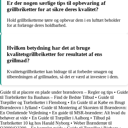
Er der nogen særlige tips til opbevaring af
grillbriketter for at sikre deres kvalitet?
Hold grillbriketterne tørre og opbevar dem i en lufttæt beholder
for at forlænge deres holdbarhed.
Hvilken betydning har det at bruge
kvalitetsgrillbriketter for resultatet af ens
grillmad?
Kvalitetsgrillbriketter kan bidrage til at forbedre smagen og
tilberedningen af grillmaden, så det er værd at investere i dem.
Guide til at placere en plade under brændeovn – Regler og tips
•
Guide
til Træbriketter fra Bauhaus – Find de Bedste Tilbud
•
Guide til
Træpiller og Træbriketter i Flensborg
•
En Guide til at Købe en Brugt
Brændeovn i Jylland
•
Guide til Montering af Skorsten til Brændeovn:
En Omfattende Vejledning
•
En guide til MSR-brændere: Alt hvad du
behøver at vide
•
En Guide til Træpiller i Aalborg
•
Tilbud på
Træbriketter 10 kg hos Harald Nyborg
•
Weber Brænderrør til