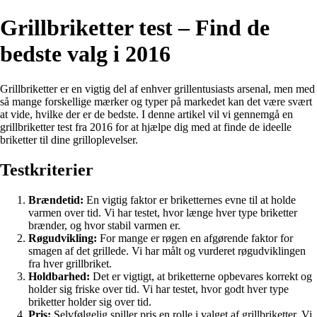
Grillbriketter test – Find de
bedste valg i 2016
Grillbriketter er en vigtig del af enhver grillentusiasts arsenal, men med
så mange forskellige mærker og typer på markedet kan det være svært
at vide, hvilke der er de bedste. I denne artikel vil vi gennemgå en
grillbriketter test fra 2016 for at hjælpe dig med at finde de ideelle
briketter til dine grilloplevelser.
Testkriterier
Brændetid:
En vigtig faktor er briketternes evne til at holde
varmen over tid. Vi har testet, hvor længe hver type briketter
brænder, og hvor stabil varmen er.
Røgudvikling:
For mange er røgen en afgørende faktor for
smagen af det grillede. Vi har målt og vurderet røgudviklingen
fra hver grillbriket.
Holdbarhed:
Det er vigtigt, at briketterne opbevares korrekt og
holder sig friske over tid. Vi har testet, hvor godt hver type
briketter holder sig over tid.
Pris:
Selvfølgelig spiller pris en rolle i valget af grillbriketter. Vi