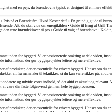
ignet med en pejs, da brændeovne typisk er designet til en mere effekti
•
Pris på et Brændetårn: Hvad Koster det?
•
En grundig guide til bræ
rænde: Alt, du skal vide om energikilden
•
Guide til Brug af Grill Tr
e den rette brændekløver til pto
•
Guide til valg af brændeovn i Koldi
ante inden for byggeri. Vi er passionerede omkring at dele viden, inspi
nde information, der gør byggeprojekter lettere og mere effektive.
lser af produkter, der er essentielle for ethvert byggeri. Uanset om du e
kker alt fra materialer til teknikker, så du kan være sikker på, at du er 
at opdatere og udvide vores indhold, så det altid er aktuelt og relevant. V
sker at være din faste følgesvend gennem hele byggeprocessen.
ante inden for byggeri. Vi er passionerede omkring at dele viden, inspi
nde information, der gør byggeprojekter lettere og mere effektive.
lser af produkter, der er essentielle for ethvert byggeri. Uanset om du e