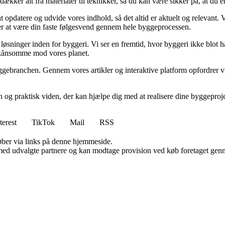
kker alt fra materialer til teknikker, så du kan være sikker på, at du er 
at opdatere og udvide vores indhold, så det altid er aktuelt og relevant. V
sker at være din faste følgesvend gennem hele byggeprocessen.
sninger inden for byggeri. Vi ser en fremtid, hvor byggeri ikke blot ha
skånsomme mod vores planet.
ggebranchen. Gennem vores artikler og interaktive platform opfordrer vi 
n og praktisk viden, der kan hjælpe dig med at realisere dine byggepro
terest
TikTok
Mail
RSS
 køber via links på denne hjemmeside.
med udvalgte partnere og kan modtage provision ved køb foretaget gennem