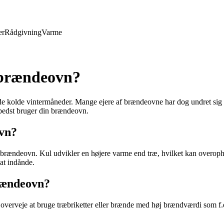
er
Rådgivning
Varme
 brændeovn?
e kolde vintermåneder. Mange ejere af brændeovne har dog undret sig o
u bedst bruger din brændeovn.
ovn?
elig brændeovn. Kul udvikler en højere varme end træ, hvilket kan overo
at indånde.
brændeovn?
overveje at bruge træbriketter eller brænde med høj brændværdi som f.