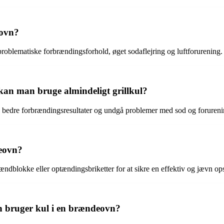
eovn?
roblematiske forbrændingsforhold, øget sodaflejring og luftforurening.
 kan man bruge almindeligt grillkul?
nå bedre forbrændingsresultater og undgå problemer med sod og forureni
eovn?
ndblokke eller optændingsbriketter for at sikre en effektiv og jævn ops
n bruger kul i en brændeovn?