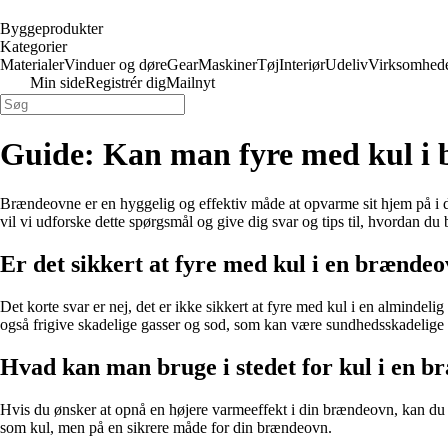
Byggeprodukter
Kategorier
Materialer
Vinduer og døre
Gear
Maskiner
Tøj
Interiør
Udeliv
Virksomhed
Min side
Registrér dig
Mailnyt
Guide: Kan man fyre med kul i
Brændeovne er en hyggelig og effektiv måde at opvarme sit hjem på i d
vil vi udforske dette spørgsmål og give dig svar og tips til, hvordan d
Er det sikkert at fyre med kul i en brænde
Det korte svar er nej, det er ikke sikkert at fyre med kul i en almind
også frigive skadelige gasser og sod, som kan være sundhedsskadelige 
Hvad kan man bruge i stedet for kul i en 
Hvis du ønsker at opnå en højere varmeeffekt i din brændeovn, kan du 
som kul, men på en sikrere måde for din brændeovn.