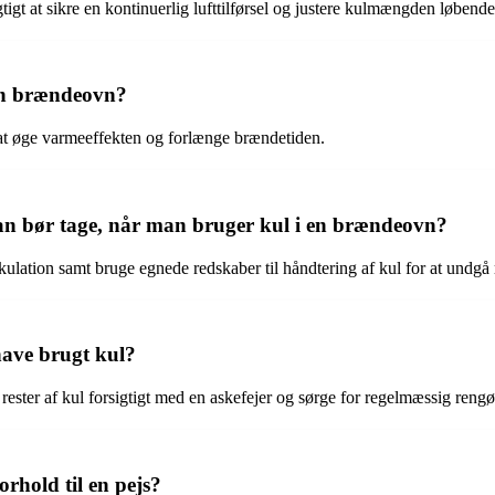
igt at sikre en kontinuerlig lufttilførsel og justere kulmængden løbende
 en brændeovn?
 at øge varmeeffekten og forlænge brændetiden.
man bør tage, når man bruger kul i en brændeovn?
kulation samt bruge egnede redskaber til håndtering af kul for at undgå ri
ave brugt kul?
ester af kul forsigtigt med en askefejer og sørge for regelmæssig rengør
orhold til en pejs?