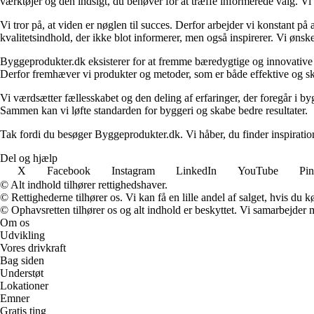
værktøjer og den indsigt, du behøver for at træffe informerede valg. Vi dæ
Vi tror på, at viden er nøglen til succes. Derfor arbejder vi konstant på 
kvalitetsindhold, der ikke blot informerer, men også inspirerer. Vi øn
Byggeprodukter.dk eksisterer for at fremme bæredygtige og innovative lø
Derfor fremhæver vi produkter og metoder, som er både effektive og 
Vi værdsætter fællesskabet og den deling af erfaringer, der foregår i by
Sammen kan vi løfte standarden for byggeri og skabe bedre resultater.
Tak fordi du besøger Byggeprodukter.dk. Vi håber, du finder inspiratio
Del og hjælp
X
Facebook
Instagram
LinkedIn
YouTube
Pin
© Alt indhold tilhører rettighedshaver.
© Rettighederne tilhører os. Vi kan få en lille andel af salget, hvis du
© Ophavsretten tilhører os og alt indhold er beskyttet. Vi samarbejder 
Om os
Udvikling
Vores drivkraft
Bag siden
Understøt
Lokationer
Emner
Gratis ting