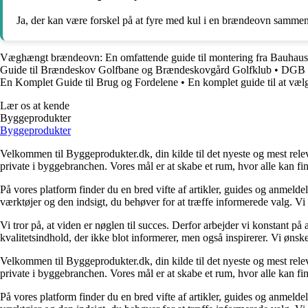
Ja, der kan være forskel på at fyre med kul i en brændeovn sammenl
Væghængt brændeovn: En omfattende guide til montering fra Bauhaus
Guide til Brændeskov Golfbane og Brændeskovgård Golfklub
•
DGB B
En Komplet Guide til Brug og Fordelene
•
En komplet guide til at vælg
Lær os at kende
Byggeprodukter
Byggeprodukter
Velkommen til Byggeprodukter.dk, din kilde til det nyeste og mest relev
private i byggebranchen. Vores mål er at skabe et rum, hvor alle kan fi
På vores platform finder du en bred vifte af artikler, guides og anmelde
værktøjer og den indsigt, du behøver for at træffe informerede valg. Vi dæ
Vi tror på, at viden er nøglen til succes. Derfor arbejder vi konstant på 
kvalitetsindhold, der ikke blot informerer, men også inspirerer. Vi øn
Velkommen til Byggeprodukter.dk, din kilde til det nyeste og mest relev
private i byggebranchen. Vores mål er at skabe et rum, hvor alle kan fi
På vores platform finder du en bred vifte af artikler, guides og anmelde