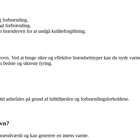
ig forbrænding.
mal forbrænding.
in brændeovn for at undgå kulilteforgiftning.
deovn. Ved at bruge sikre og effektive brændselstyper kan du nyde varm
 bedste og sikreste fyring.
tid anbefales på grund af lufttilførslen og forbrændingsforholdene.
ovn?
j brændværdi og kan generere en intens varme.