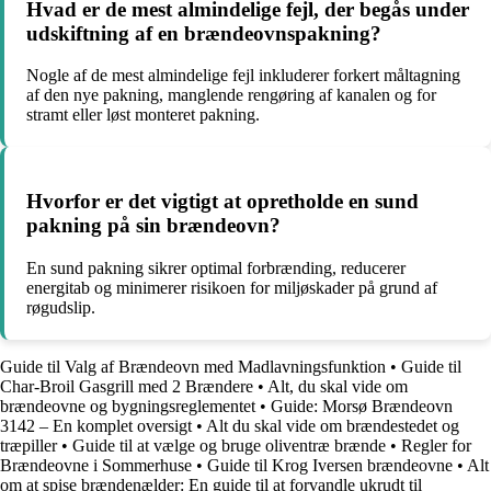
Hvad er de mest almindelige fejl, der begås under
udskiftning af en brændeovnspakning?
Nogle af de mest almindelige fejl inkluderer forkert måltagning
af den nye pakning, manglende rengøring af kanalen og for
stramt eller løst monteret pakning.
Hvorfor er det vigtigt at opretholde en sund
pakning på sin brændeovn?
En sund pakning sikrer optimal forbrænding, reducerer
energitab og minimerer risikoen for miljøskader på grund af
røgudslip.
Guide til Valg af Brændeovn med Madlavningsfunktion
•
Guide til
Char-Broil Gasgrill med 2 Brændere
•
Alt, du skal vide om
brændeovne og bygningsreglementet
•
Guide: Morsø Brændeovn
3142 – En komplet oversigt
•
Alt du skal vide om brændestedet og
træpiller
•
Guide til at vælge og bruge oliventræ brænde
•
Regler for
Brændeovne i Sommerhuse
•
Guide til Krog Iversen brændeovne
•
Alt
om at spise brændenælder: En guide til at forvandle ukrudt til