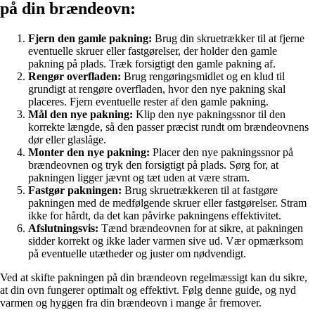
på din brændeovn:
Fjern den gamle pakning:
Brug din skruetrækker til at fjerne
eventuelle skruer eller fastgørelser, der holder den gamle
pakning på plads. Træk forsigtigt den gamle pakning af.
Rengør overfladen:
Brug rengøringsmidlet og en klud til
grundigt at rengøre overfladen, hvor den nye pakning skal
placeres. Fjern eventuelle rester af den gamle pakning.
Mål den nye pakning:
Klip den nye pakningssnor til den
korrekte længde, så den passer præcist rundt om brændeovnens
dør eller glaslåge.
Monter den nye pakning:
Placer den nye pakningssnor på
brændeovnen og tryk den forsigtigt på plads. Sørg for, at
pakningen ligger jævnt og tæt uden at være stram.
Fastgør pakningen:
Brug skruetrækkeren til at fastgøre
pakningen med de medfølgende skruer eller fastgørelser. Stram
ikke for hårdt, da det kan påvirke pakningens effektivitet.
Afslutningsvis:
Tænd brændeovnen for at sikre, at pakningen
sidder korrekt og ikke lader varmen sive ud. Vær opmærksom
på eventuelle utætheder og juster om nødvendigt.
Ved at skifte pakningen på din brændeovn regelmæssigt kan du sikre,
at din ovn fungerer optimalt og effektivt. Følg denne guide, og nyd
varmen og hyggen fra din brændeovn i mange år fremover.