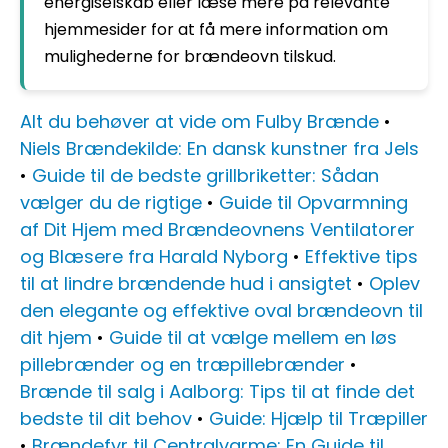
energiselskab eller læse mere på relevante
hjemmesider for at få mere information om
mulighederne for brændeovn tilskud.
Alt du behøver at vide om Fulby Brænde
•
Niels Brændekilde: En dansk kunstner fra Jels
•
Guide til de bedste grillbriketter: Sådan
vælger du de rigtige
•
Guide til Opvarmning
af Dit Hjem med Brændeovnens Ventilatorer
og Blæsere fra Harald Nyborg
•
Effektive tips
til at lindre brændende hud i ansigtet
•
Oplev
den elegante og effektive oval brændeovn til
dit hjem
•
Guide til at vælge mellem en løs
pillebrænder og en træpillebrænder
•
Brænde til salg i Aalborg: Tips til at finde det
bedste til dit behov
•
Guide: Hjælp til Træpiller
•
Brændefyr til Centralvarme: En Guide til