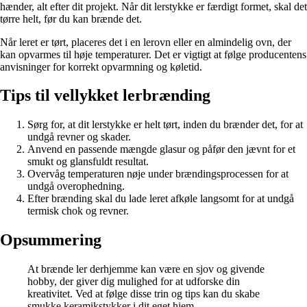
hænder, alt efter dit projekt. Når dit lerstykke er færdigt formet, skal det
tørre helt, før du kan brænde det.
Når leret er tørt, placeres det i en lerovn eller en almindelig ovn, der
kan opvarmes til høje temperaturer. Det er vigtigt at følge producentens
anvisninger for korrekt opvarmning og køletid.
Tips til vellykket lerbrænding
Sørg for, at dit lerstykke er helt tørt, inden du brænder det, for at
undgå revner og skader.
Anvend en passende mængde glasur og påfør den jævnt for et
smukt og glansfuldt resultat.
Overvåg temperaturen nøje under brændingsprocessen for at
undgå overophedning.
Efter brænding skal du lade leret afkøle langsomt for at undgå
termisk chok og revner.
Opsummering
At brænde ler derhjemme kan være en sjov og givende
hobby, der giver dig mulighed for at udforske din
kreativitet. Ved at følge disse trin og tips kan du skabe
smukke keramikstykker i dit eget hjem.