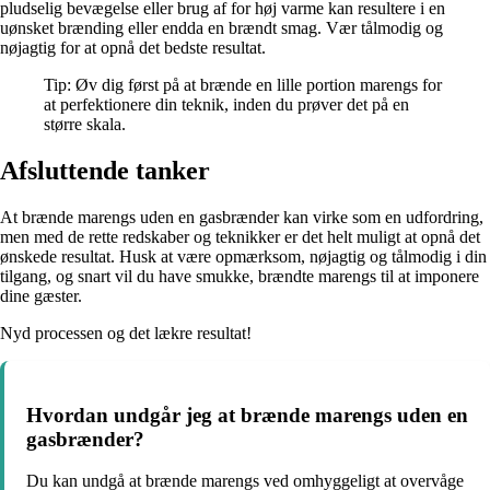
pludselig bevægelse eller brug af for høj varme kan resultere i en
uønsket brænding eller endda en brændt smag. Vær tålmodig og
nøjagtig for at opnå det bedste resultat.
Tip: Øv dig først på at brænde en lille portion marengs for
at perfektionere din teknik, inden du prøver det på en
større skala.
Afsluttende tanker
At brænde marengs uden en gasbrænder kan virke som en udfordring,
men med de rette redskaber og teknikker er det helt muligt at opnå det
ønskede resultat. Husk at være opmærksom, nøjagtig og tålmodig i din
tilgang, og snart vil du have smukke, brændte marengs til at imponere
dine gæster.
Nyd processen og det lækre resultat!
Hvordan undgår jeg at brænde marengs uden en
gasbrænder?
Du kan undgå at brænde marengs ved omhyggeligt at overvåge