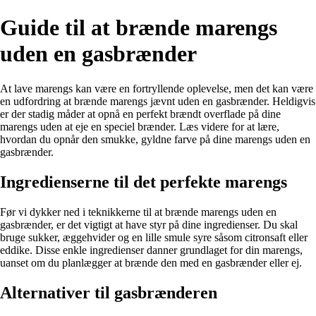
Guide til at brænde marengs
uden en gasbrænder
At lave marengs kan være en fortryllende oplevelse, men det kan være
en udfordring at brænde marengs jævnt uden en gasbrænder. Heldigvis
er der stadig måder at opnå en perfekt brændt overflade på dine
marengs uden at eje en speciel brænder. Læs videre for at lære,
hvordan du opnår den smukke, gyldne farve på dine marengs uden en
gasbrænder.
Ingredienserne til det perfekte marengs
Før vi dykker ned i teknikkerne til at brænde marengs uden en
gasbrænder, er det vigtigt at have styr på dine ingredienser. Du skal
bruge sukker, æggehvider og en lille smule syre såsom citronsaft eller
eddike. Disse enkle ingredienser danner grundlaget for din marengs,
uanset om du planlægger at brænde den med en gasbrænder eller ej.
Alternativer til gasbrænderen