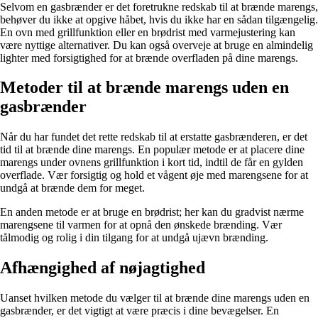
Selvom en gasbrænder er det foretrukne redskab til at brænde marengs,
behøver du ikke at opgive håbet, hvis du ikke har en sådan tilgængelig.
En ovn med grillfunktion eller en brødrist med varmejustering kan
være nyttige alternativer. Du kan også overveje at bruge en almindelig
lighter med forsigtighed for at brænde overfladen på dine marengs.
Metoder til at brænde marengs uden en
gasbrænder
Når du har fundet det rette redskab til at erstatte gasbrænderen, er det
tid til at brænde dine marengs. En populær metode er at placere dine
marengs under ovnens grillfunktion i kort tid, indtil de får en gylden
overflade. Vær forsigtig og hold et vågent øje med marengsene for at
undgå at brænde dem for meget.
En anden metode er at bruge en brødrist; her kan du gradvist nærme
marengsene til varmen for at opnå den ønskede brænding. Vær
tålmodig og rolig i din tilgang for at undgå ujævn brænding.
Afhængighed af nøjagtighed
Uanset hvilken metode du vælger til at brænde dine marengs uden en
gasbrænder, er det vigtigt at være præcis i dine bevægelser. En