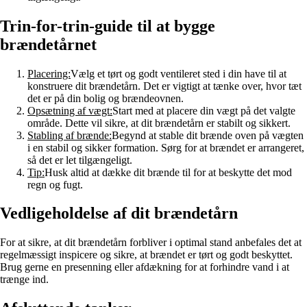
Trin-for-trin-guide til at bygge
brændetårnet
Placering:
Vælg et tørt og godt ventileret sted i din have til at
konstruere dit brændetårn. Det er vigtigt at tænke over, hvor tæt
det er på din bolig og brændeovnen.
Opsætning af vægt:
Start med at placere din vægt på det valgte
område. Dette vil sikre, at dit brændetårn er stabilt og sikkert.
Stabling af brænde:
Begynd at stable dit brænde oven på vægten
i en stabil og sikker formation. Sørg for at brændet er arrangeret,
så det er let tilgængeligt.
Tip:
Husk altid at dække dit brænde til for at beskytte det mod
regn og fugt.
Vedligeholdelse af dit brændetårn
For at sikre, at dit brændetårn forbliver i optimal stand anbefales det at
regelmæssigt inspicere og sikre, at brændet er tørt og godt beskyttet.
Brug gerne en presenning eller afdækning for at forhindre vand i at
trænge ind.