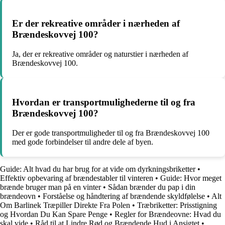
Er der rekreative områder i nærheden af
Brændeskovvej 100?
Ja, der er rekreative områder og naturstier i nærheden af
Brændeskovvej 100.
Hvordan er transportmulighederne til og fra
Brændeskovvej 100?
Der er gode transportmuligheder til og fra Brændeskovvej 100
med gode forbindelser til andre dele af byen.
Guide: Alt hvad du har brug for at vide om dyrkningsbriketter
•
Effektiv opbevaring af brændestabler til vinteren
•
Guide: Hvor meget
brænde bruger man på en vinter
•
Sådan brænder du pap i din
brændeovn
•
Forståelse og håndtering af brændende skyldfølelse
•
Alt
Om Barlinek Træpiller Direkte Fra Polen
•
Træbriketter: Prisstigning
og Hvordan Du Kan Spare Penge
•
Regler for Brændeovne: Hvad du
skal vide
•
Råd til at Lindre Rød og Brændende Hud i Ansigtet
•