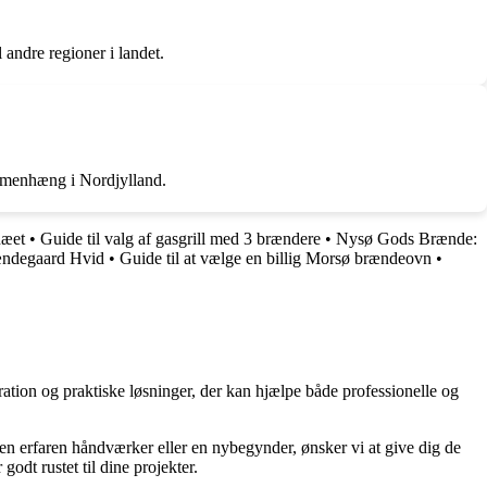
 andre regioner i landet.
sammenhæng i Nordjylland.
næet
•
Guide til valg af gasgrill med 3 brændere
•
Nysø Gods Brænde:
ændegaard Hvid
•
Guide til at vælge en billig Morsø brændeovn
•
ration og praktiske løsninger, der kan hjælpe både professionelle og
r en erfaren håndværker eller en nybegynder, ønsker vi at give dig de
godt rustet til dine projekter.