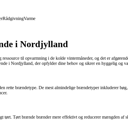
er
Rådgivning
Varme
ænde i Nordjylland
 ressource til opvarmning i de kolde vintermåneder, og det er afgørende 
ænde i Nordjylland, der opfylder dine behov og sikrer en hyggelig og v
e den rette brændetype. De mest almindelige brændetyper inkluderer bøg, 
ncer.
eligt tørt. Tørt brænde brænder mere effektivt og reducerer mængden af ​