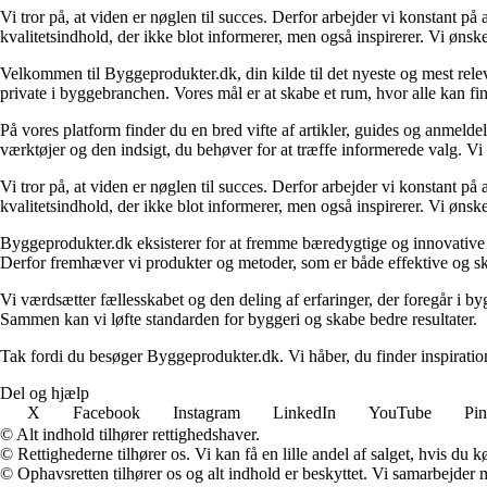
Vi tror på, at viden er nøglen til succes. Derfor arbejder vi konstant på 
kvalitetsindhold, der ikke blot informerer, men også inspirerer. Vi øn
Velkommen til Byggeprodukter.dk, din kilde til det nyeste og mest relev
private i byggebranchen. Vores mål er at skabe et rum, hvor alle kan fi
På vores platform finder du en bred vifte af artikler, guides og anmelde
værktøjer og den indsigt, du behøver for at træffe informerede valg. Vi dæ
Vi tror på, at viden er nøglen til succes. Derfor arbejder vi konstant på 
kvalitetsindhold, der ikke blot informerer, men også inspirerer. Vi øn
Byggeprodukter.dk eksisterer for at fremme bæredygtige og innovative lø
Derfor fremhæver vi produkter og metoder, som er både effektive og 
Vi værdsætter fællesskabet og den deling af erfaringer, der foregår i by
Sammen kan vi løfte standarden for byggeri og skabe bedre resultater.
Tak fordi du besøger Byggeprodukter.dk. Vi håber, du finder inspiratio
Del og hjælp
X
Facebook
Instagram
LinkedIn
YouTube
Pin
© Alt indhold tilhører rettighedshaver.
© Rettighederne tilhører os. Vi kan få en lille andel af salget, hvis du
© Ophavsretten tilhører os og alt indhold er beskyttet. Vi samarbejder 