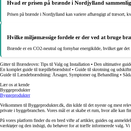
Hvad er prisen på brænde i Nordjylland sammenlig
Prisen på brænde i Nordjylland kan variere afhængigt af træsort, kva
Hvilke miljømæssige fordele er der ved at bruge b
Brænde er en CO2-neutral og fornybar energikilde, hvilket gør det t
Gitter til Brændeovn: Tips til Valg og Installation
•
Den ultimative gui
En komplet guide til træpillebrændstof
•
Guide til skrotning og udskift
Guide til Lændebrændning: Årsager, Symptomer og Behandling
•
Såda
Lær os at kende
Byggeprodukter
Byggeprodukter
Velkommen til Byggeprodukter.dk, din kilde til det nyeste og mest relev
private i byggebranchen. Vores mål er at skabe et rum, hvor alle kan fi
På vores platform finder du en bred vifte af artikler, guides og anmelde
værktøjer og den indsigt, du behøver for at træffe informerede valg. Vi dæ