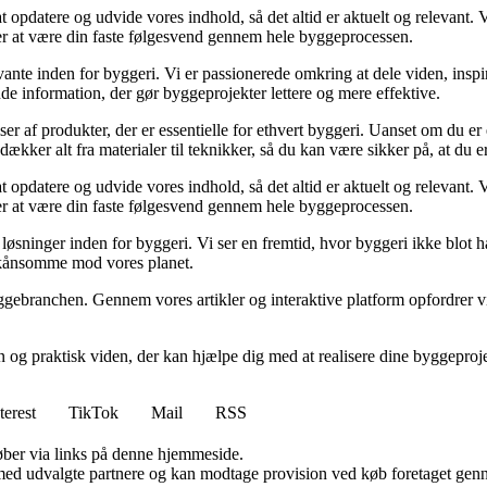
at opdatere og udvide vores indhold, så det altid er aktuelt og relevant. V
sker at være din faste følgesvend gennem hele byggeprocessen.
ante inden for byggeri. Vi er passionerede omkring at dele viden, inspi
nde information, der gør byggeprojekter lettere og mere effektive.
lser af produkter, der er essentielle for ethvert byggeri. Uanset om du e
kker alt fra materialer til teknikker, så du kan være sikker på, at du er 
at opdatere og udvide vores indhold, så det altid er aktuelt og relevant. V
sker at være din faste følgesvend gennem hele byggeprocessen.
sninger inden for byggeri. Vi ser en fremtid, hvor byggeri ikke blot ha
skånsomme mod vores planet.
ggebranchen. Gennem vores artikler og interaktive platform opfordrer vi 
n og praktisk viden, der kan hjælpe dig med at realisere dine byggepro
terest
TikTok
Mail
RSS
 køber via links på denne hjemmeside.
med udvalgte partnere og kan modtage provision ved køb foretaget gennem