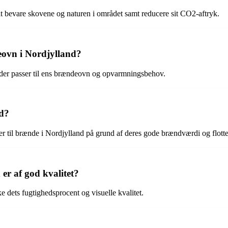
at bevare skovene og naturen i området samt reducere sit CO2-aftryk.
eovn i Nordjylland?
t, der passer til ens brændeovn og opvarmningsbehov.
nd?
r til brænde i Nordjylland på grund af deres gode brændværdi og flott
er af god kvalitet?
e dets fugtighedsprocent og visuelle kvalitet.