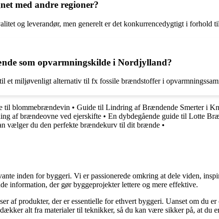
net med andre regioner?
litet og leverandør, men generelt er det konkurrencedygtigt i forhold til
rænde som opvarmningskilde i Nordjylland?
il et miljøvenligt alternativ til fx fossile brændstoffer i opvarmnings
de til blommebrændevin
•
Guide til Lindring af Brændende Smerter i K
ning af brændeovne ved ejerskifte
•
En dybdegående guide til Lotte Br
n vælger du den perfekte brændekurv til dit brænde
•
ante inden for byggeri. Vi er passionerede omkring at dele viden, inspi
nde information, der gør byggeprojekter lettere og mere effektive.
lser af produkter, der er essentielle for ethvert byggeri. Uanset om du e
kker alt fra materialer til teknikker, så du kan være sikker på, at du er 