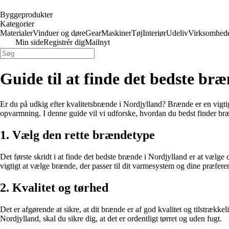
Byggeprodukter
Kategorier
Materialer
Vinduer og døre
Gear
Maskiner
Tøj
Interiør
Udeliv
Virksomhed
Min side
Registrér dig
Mailnyt
Guide til at finde det bedste br
Er du på udkig efter kvalitetsbrænde i Nordjylland? Brænde er en vigtig
opvarmning. I denne guide vil vi udforske, hvordan du bedst finder br
1. Vælg den rette brændetype
Det første skridt i at finde det bedste brænde i Nordjylland er at vælg
vigtigt at vælge brænde, der passer til dit varmesystem og dine præfere
2. Kvalitet og tørhed
Det er afgørende at sikre, at dit brænde er af god kvalitet og tilstrækk
Nordjylland, skal du sikre dig, at det er ordentligt tørret og uden fugt.