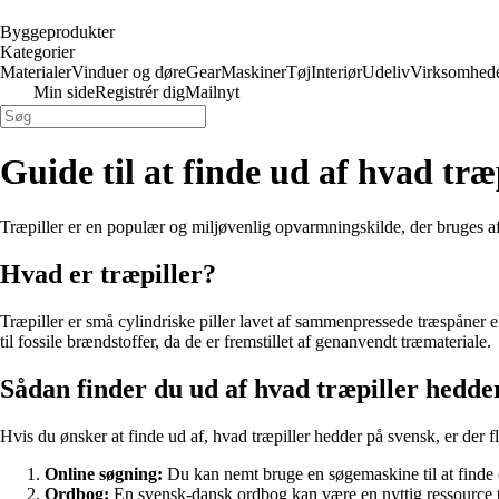
Byggeprodukter
Kategorier
Materialer
Vinduer og døre
Gear
Maskiner
Tøj
Interiør
Udeliv
Virksomhed
Min side
Registrér dig
Mailnyt
Guide til at finde ud af hvad træ
Træpiller er en populær og miljøvenlig opvarmningskilde, der bruges a
Hvad er træpiller?
Træpiller er små cylindriske piller lavet af sammenpressede træspåner e
til fossile brændstoffer, da de er fremstillet af genanvendt træmateriale.
Sådan finder du ud af hvad træpiller hedde
Hvis du ønsker at finde ud af, hvad træpiller hedder på svensk, er der f
Online søgning:
Du kan nemt bruge en søgemaskine til at finde ov
Ordbog:
En svensk-dansk ordbog kan være en nyttig ressource til 