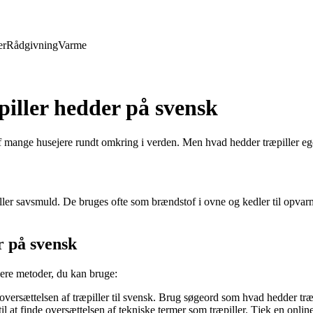
er
Rådgivning
Varme
piller hedder på svensk
f mange husejere rundt omkring i verden. Men hvad hedder træpiller ege
ller savsmuld. De bruges ofte som brændstof i ovne og kedler til opvarm
r på svensk
lere metoder, du kan bruge:
ersættelsen af træpiller til svensk. Brug søgeord som hvad hedder træpil
at finde oversættelsen af tekniske termer som træpiller. Tjek en online 