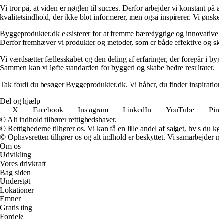
Vi tror på, at viden er nøglen til succes. Derfor arbejder vi konstant på 
kvalitetsindhold, der ikke blot informerer, men også inspirerer. Vi øn
Byggeprodukter.dk eksisterer for at fremme bæredygtige og innovative lø
Derfor fremhæver vi produkter og metoder, som er både effektive og 
Vi værdsætter fællesskabet og den deling af erfaringer, der foregår i by
Sammen kan vi løfte standarden for byggeri og skabe bedre resultater.
Tak fordi du besøger Byggeprodukter.dk. Vi håber, du finder inspiratio
Del og hjælp
X
Facebook
Instagram
LinkedIn
YouTube
Pin
© Alt indhold tilhører rettighedshaver.
© Rettighederne tilhører os. Vi kan få en lille andel af salget, hvis du
© Ophavsretten tilhører os og alt indhold er beskyttet. Vi samarbejder 
Om os
Udvikling
Vores drivkraft
Bag siden
Understøt
Lokationer
Emner
Gratis ting
Fordele