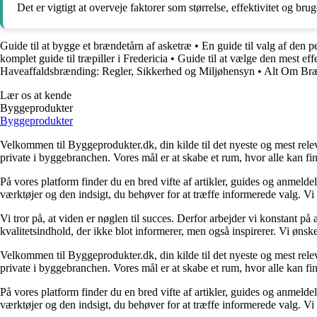
Det er vigtigt at overveje faktorer som størrelse, effektivitet og b
Guide til at bygge et brændetårn af asketræ
•
En guide til valg af den 
komplet guide til træpiller i Fredericia
•
Guide til at vælge den mest e
Haveaffaldsbrænding: Regler, Sikkerhed og Miljøhensyn
•
Alt Om Bræ
Lær os at kende
Byggeprodukter
Byggeprodukter
Velkommen til Byggeprodukter.dk, din kilde til det nyeste og mest relev
private i byggebranchen. Vores mål er at skabe et rum, hvor alle kan fi
På vores platform finder du en bred vifte af artikler, guides og anmelde
værktøjer og den indsigt, du behøver for at træffe informerede valg. Vi dæ
Vi tror på, at viden er nøglen til succes. Derfor arbejder vi konstant på 
kvalitetsindhold, der ikke blot informerer, men også inspirerer. Vi øn
Velkommen til Byggeprodukter.dk, din kilde til det nyeste og mest relev
private i byggebranchen. Vores mål er at skabe et rum, hvor alle kan fi
På vores platform finder du en bred vifte af artikler, guides og anmelde
værktøjer og den indsigt, du behøver for at træffe informerede valg. Vi dæ