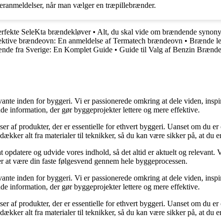
rugeranmeldelser, når man vælger en træpillebrænder.
perfekte SeleKta brændekløver
•
Alt, du skal vide om brændende synon
ffektive brændeovn: En anmeldelse af Termatech brændeovn
•
Brænde lev
nde fra Sverige: En Komplet Guide
•
Guide til Valg af Benzin Brænd
ante inden for byggeri. Vi er passionerede omkring at dele viden, inspi
nde information, der gør byggeprojekter lettere og mere effektive.
lser af produkter, der er essentielle for ethvert byggeri. Uanset om du e
kker alt fra materialer til teknikker, så du kan være sikker på, at du er 
at opdatere og udvide vores indhold, så det altid er aktuelt og relevant. V
sker at være din faste følgesvend gennem hele byggeprocessen.
ante inden for byggeri. Vi er passionerede omkring at dele viden, inspi
nde information, der gør byggeprojekter lettere og mere effektive.
lser af produkter, der er essentielle for ethvert byggeri. Uanset om du e
kker alt fra materialer til teknikker, så du kan være sikker på, at du er 