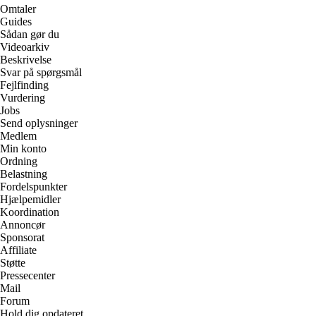
Omtaler
Guides
Sådan gør du
Videoarkiv
Beskrivelse
Svar på spørgsmål
Fejlfinding
Vurdering
Jobs
Send oplysninger
Medlem
Min konto
Ordning
Belastning
Fordelspunkter
Hjælpemidler
Koordination
Annoncør
Sponsorat
Affiliate
Støtte
Pressecenter
Mail
Forum
Hold dig opdateret