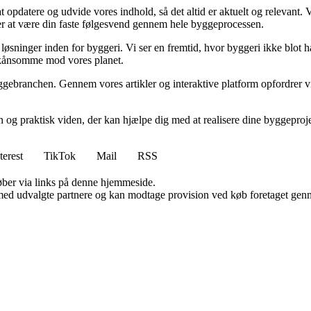
at opdatere og udvide vores indhold, så det altid er aktuelt og relevant. V
sker at være din faste følgesvend gennem hele byggeprocessen.
sninger inden for byggeri. Vi ser en fremtid, hvor byggeri ikke blot ha
skånsomme mod vores planet.
ggebranchen. Gennem vores artikler og interaktive platform opfordrer vi 
n og praktisk viden, der kan hjælpe dig med at realisere dine byggepro
terest
TikTok
Mail
RSS
 køber via links på denne hjemmeside.
med udvalgte partnere og kan modtage provision ved køb foretaget gennem