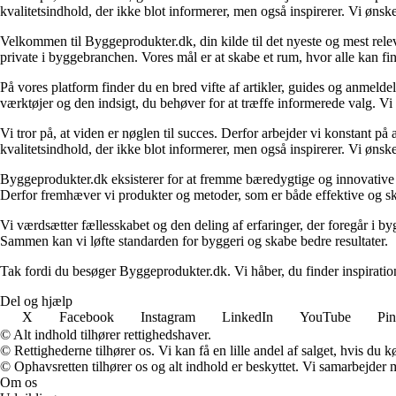
kvalitetsindhold, der ikke blot informerer, men også inspirerer. Vi øn
Velkommen til Byggeprodukter.dk, din kilde til det nyeste og mest relev
private i byggebranchen. Vores mål er at skabe et rum, hvor alle kan fi
På vores platform finder du en bred vifte af artikler, guides og anmelde
værktøjer og den indsigt, du behøver for at træffe informerede valg. Vi dæ
Vi tror på, at viden er nøglen til succes. Derfor arbejder vi konstant på 
kvalitetsindhold, der ikke blot informerer, men også inspirerer. Vi øn
Byggeprodukter.dk eksisterer for at fremme bæredygtige og innovative lø
Derfor fremhæver vi produkter og metoder, som er både effektive og 
Vi værdsætter fællesskabet og den deling af erfaringer, der foregår i by
Sammen kan vi løfte standarden for byggeri og skabe bedre resultater.
Tak fordi du besøger Byggeprodukter.dk. Vi håber, du finder inspiratio
Del og hjælp
X
Facebook
Instagram
LinkedIn
YouTube
Pin
© Alt indhold tilhører rettighedshaver.
© Rettighederne tilhører os. Vi kan få en lille andel af salget, hvis du
© Ophavsretten tilhører os og alt indhold er beskyttet. Vi samarbejder 
Om os