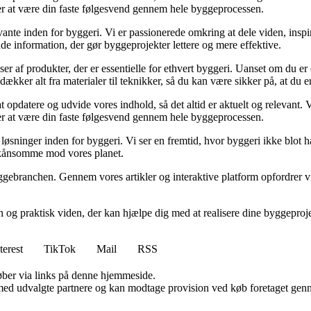
sker at være din faste følgesvend gennem hele byggeprocessen.
ante inden for byggeri. Vi er passionerede omkring at dele viden, inspi
nde information, der gør byggeprojekter lettere og mere effektive.
lser af produkter, der er essentielle for ethvert byggeri. Uanset om du e
kker alt fra materialer til teknikker, så du kan være sikker på, at du er 
at opdatere og udvide vores indhold, så det altid er aktuelt og relevant. V
sker at være din faste følgesvend gennem hele byggeprocessen.
sninger inden for byggeri. Vi ser en fremtid, hvor byggeri ikke blot ha
skånsomme mod vores planet.
ggebranchen. Gennem vores artikler og interaktive platform opfordrer vi 
n og praktisk viden, der kan hjælpe dig med at realisere dine byggepro
terest
TikTok
Mail
RSS
 køber via links på denne hjemmeside.
med udvalgte partnere og kan modtage provision ved køb foretaget gennem