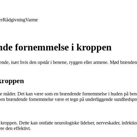
er
Rådgivning
Varme
ende fornemmelse i kroppen
de, især hvis den opstår i benene, ryggen eller armene. Mød brændend
 kroppen
ge måder. Det kan være som en brændende fornemmelse i huden på benet
 en brændende fornemmelse være et tegn på underliggende sundhedsprobl
roppen. Dette kan omfatte neurologiske lidelser, nerveskader, infektione
re den effektivt.