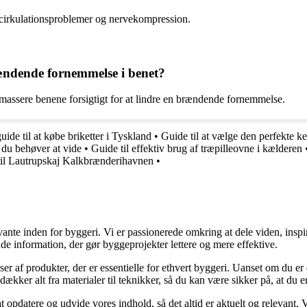
 cirkulationsproblemer og nervekompression.
ændende fornemmelse i benet?
ssere benene forsigtigt for at lindre en brændende fornemmelse.
uide til at købe briketter i Tyskland
•
Guide til at vælge den perfekte k
du behøver at vide
•
Guide til effektiv brug af træpilleovne i kælderen
il Lautrupskaj Kalkbrænderihavnen
•
ante inden for byggeri. Vi er passionerede omkring at dele viden, inspi
nde information, der gør byggeprojekter lettere og mere effektive.
lser af produkter, der er essentielle for ethvert byggeri. Uanset om du e
kker alt fra materialer til teknikker, så du kan være sikker på, at du er 
at opdatere og udvide vores indhold, så det altid er aktuelt og relevant. V