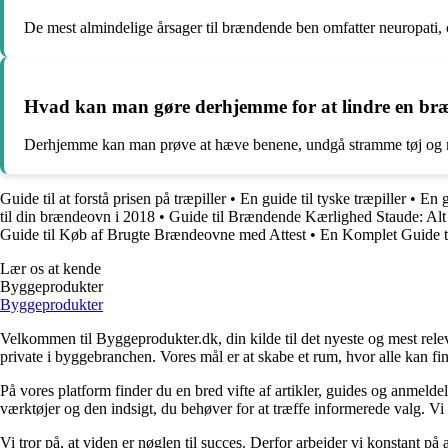
De mest almindelige årsager til brændende ben omfatter neuropati,
Hvad kan man gøre derhjemme for at lindre en br
Derhjemme kan man prøve at hæve benene, undgå stramme tøj og ma
Guide til at forstå prisen på træpiller
•
En guide til tyske træpiller
•
En g
til din brændeovn i 2018
•
Guide til Brændende Kærlighed Staude: Alt 
Guide til Køb af Brugte Brændeovne med Attest
•
En Komplet Guide t
Lær os at kende
Byggeprodukter
Byggeprodukter
Velkommen til Byggeprodukter.dk, din kilde til det nyeste og mest relev
private i byggebranchen. Vores mål er at skabe et rum, hvor alle kan fi
På vores platform finder du en bred vifte af artikler, guides og anmelde
værktøjer og den indsigt, du behøver for at træffe informerede valg. Vi dæ
Vi tror på, at viden er nøglen til succes. Derfor arbejder vi konstant på 