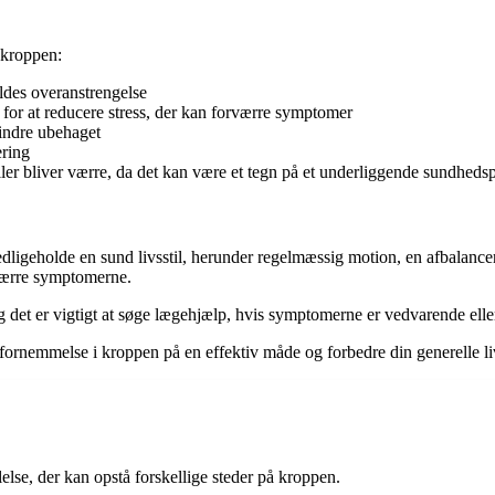
 kroppen:
ldes overanstrengelse
 for at reducere stress, der kan forværre symptomer
lindre ubehaget
ering
er bliver værre, da det kan være et tegn på et underliggende sundhed
ligeholde en sund livsstil, herunder regelmæssig motion, en afbalancere
rværre symptomerne.
 det er vigtigt at søge lægehjælp, hvis symptomerne er vedvarende eller
fornemmelse i kroppen på en effektiv måde og forbedre din generelle liv
se, der kan opstå forskellige steder på kroppen.