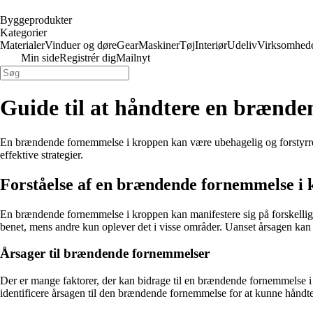
Byggeprodukter
Kategorier
Materialer
Vinduer og døre
Gear
Maskiner
Tøj
Interiør
Udeliv
Virksomhed
Min side
Registrér dig
Mailnyt
Guide til at håndtere en brænd
En brændende fornemmelse i kroppen kan være ubehagelig og forstyrren
effektive strategier.
Forståelse af en brændende fornemmelse i
En brændende fornemmelse i kroppen kan manifestere sig på forskelli
benet, mens andre kun oplever det i visse områder. Uanset årsagen kan
Årsager til brændende fornemmelser
Der er mange faktorer, der kan bidrage til en brændende fornemmelse i k
identificere årsagen til den brændende fornemmelse for at kunne håndte