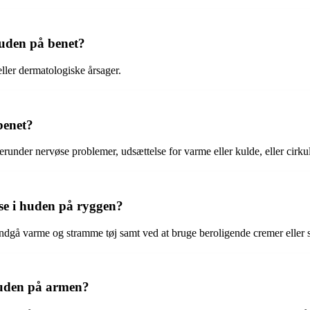
uden på benet?
ler dermatologiske årsager.
benet?
runder nervøse problemer, udsættelse for varme eller kulde, eller cirku
e i huden på ryggen?
dgå varme og stramme tøj samt ved at bruge beroligende cremer eller s
uden på armen?