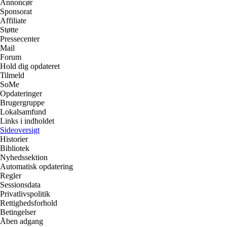
Annoncør
Sponsorat
Affiliate
Støtte
Pressecenter
Mail
Forum
Hold dig opdateret
Tilmeld
SoMe
Opdateringer
Brugergruppe
Lokalsamfund
Links i indholdet
Sideoversigt
Historier
Bibliotek
Nyhedssektion
Automatisk opdatering
Regler
Sessionsdata
Privatlivspolitik
Rettighedsforhold
Betingelser
Åben adgang