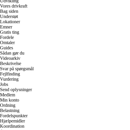
Udvikling
Vores drivkraft
Bag siden
Understøt
Lokationer
Emner
Gratis ting
Fordele
Omtaler
Guides
Sådan gør du
Videoarkiv
Beskrivelse
Svar på spørgsmål
Fejlfinding
Vurdering
Jobs
Send oplysninger
Medlem
Min konto
Ordning
Belastning
Fordelspunkter
Hjælpemidler
Koordination