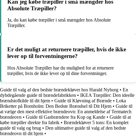
Kan jeg købe træpiller i små mængder hos
Absolute Træpiller?
Ja, du kan købe træpiller i små mængder hos Absolute
Træpiller.
Er det muligt at returnere træpiller, hvis de ikke
lever op til forventningerne?
Hos Absolute Træpiller har du mulighed for at returnere
træpiller, hvis de ikke lever op til dine forventninger.
Guide til valg af den bedste brændekløver hos Harald Nyborg
•
En
dybdegående guide til brændefabrikken
•
IKEA Træpiller: Den ideelle
brændstofkilde til dit hjem
•
Guide til Kløvning af Brænde
•
Loka
Briketter på Bornholm: Den Bedste Brændsel til Dit Hjem
•
Guide til
at vælge den mest effektive brændeovn: En anmeldelse af Termatech
brændeovn
•
Guide til Gasbrændere fra Kop og Kande
•
Guide til at
købe træpiller direkte fra fabrik
•
Brændekløver 5 tons: En komplet
guide til valg og brug
•
Den ultimative guide til valg af den bedste
brændeovn til dit hjem
•