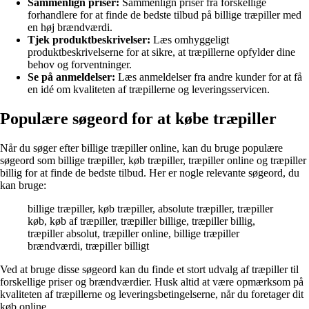
Sammenlign priser:
Sammenlign priser fra forskellige
forhandlere for at finde de bedste tilbud på billige træpiller med
en høj brændværdi.
Tjek produktbeskrivelser:
Læs omhyggeligt
produktbeskrivelserne for at sikre, at træpillerne opfylder dine
behov og forventninger.
Se på anmeldelser:
Læs anmeldelser fra andre kunder for at få
en idé om kvaliteten af træpillerne og leveringsservicen.
Populære søgeord for at købe træpiller
Når du søger efter billige træpiller online, kan du bruge populære
søgeord som billige træpiller, køb træpiller, træpiller online og træpiller
billig for at finde de bedste tilbud. Her er nogle relevante søgeord, du
kan bruge:
billige træpiller, køb træpiller, absolute træpiller, træpiller
køb, køb af træpiller, træpiller billige, træpiller billig,
træpiller absolut, træpiller online, billige træpiller
brændværdi, træpiller billigt
Ved at bruge disse søgeord kan du finde et stort udvalg af træpiller til
forskellige priser og brændværdier. Husk altid at være opmærksom på
kvaliteten af træpillerne og leveringsbetingelserne, når du foretager dit
køb online.