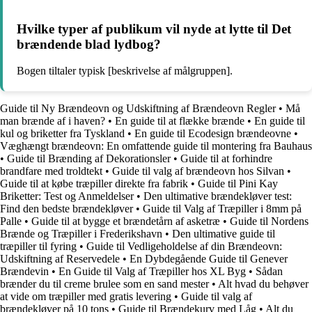
Hvilke typer af publikum vil nyde at lytte til Det
brændende blad lydbog?
Bogen tiltaler typisk [beskrivelse af målgruppen].
Guide til Ny Brændeovn og Udskiftning af Brændeovn Regler
•
Må
man brænde af i haven?
•
En guide til at flække brænde
•
En guide til
kul og briketter fra Tyskland
•
En guide til Ecodesign brændeovne
•
Væghængt brændeovn: En omfattende guide til montering fra Bauhaus
•
Guide til Brænding af Dekorationsler
•
Guide til at forhindre
brandfare med troldtekt
•
Guide til valg af brændeovn hos Silvan
•
Guide til at købe træpiller direkte fra fabrik
•
Guide til Pini Kay
Briketter: Test og Anmeldelser
•
Den ultimative brændekløver test:
Find den bedste brændekløver
•
Guide til Valg af Træpiller i 8mm på
Palle
•
Guide til at bygge et brændetårn af asketræ
•
Guide til Nordens
Brænde og Træpiller i Frederikshavn
•
Den ultimative guide til
træpiller til fyring
•
Guide til Vedligeholdelse af din Brændeovn:
Udskiftning af Reservedele
•
En Dybdegående Guide til Genever
Brændevin
•
En Guide til Valg af Træpiller hos XL Byg
•
Sådan
brænder du til creme brulee som en sand mester
•
Alt hvad du behøver
at vide om træpiller med gratis levering
•
Guide til valg af
brændekløver på 10 tons
•
Guide til Brændekurv med Låg
•
Alt du