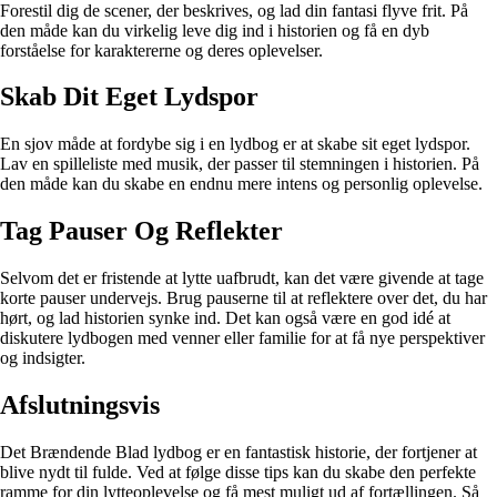
Forestil dig de scener, der beskrives, og lad din fantasi flyve frit. På
den måde kan du virkelig leve dig ind i historien og få en dyb
forståelse for karaktererne og deres oplevelser.
Skab Dit Eget Lydspor
En sjov måde at fordybe sig i en lydbog er at skabe sit eget lydspor.
Lav en spilleliste med musik, der passer til stemningen i historien. På
den måde kan du skabe en endnu mere intens og personlig oplevelse.
Tag Pauser Og Reflekter
Selvom det er fristende at lytte uafbrudt, kan det være givende at tage
korte pauser undervejs. Brug pauserne til at reflektere over det, du har
hørt, og lad historien synke ind. Det kan også være en god idé at
diskutere lydbogen med venner eller familie for at få nye perspektiver
og indsigter.
Afslutningsvis
Det Brændende Blad lydbog er en fantastisk historie, der fortjener at
blive nydt til fulde. Ved at følge disse tips kan du skabe den perfekte
ramme for din lytteoplevelse og få mest muligt ud af fortællingen. Så