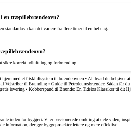
 i en træpillebrændeovn?
n standardovn kan det variere fra flere timer til en hel dag.
 træpillebrændeovn?
at sikre korrekt udluftning og forbrænding.
t hjem med et friskluftsystem til brændeovnen
•
Alt hvad du behøver a
 af Vejstriber til Brænding
•
Guide til Petroleumsbrænder: Sådan får du
ratis levering
•
Kobberspand til Brænde: En Tidsløs Klassiker til dit H
ante inden for byggeri. Vi er passionerede omkring at dele viden, inspi
nde information, der gør byggeprojekter lettere og mere effektive.