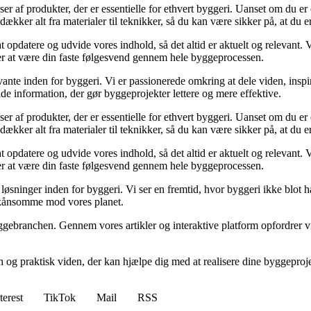
lser af produkter, der er essentielle for ethvert byggeri. Uanset om du e
kker alt fra materialer til teknikker, så du kan være sikker på, at du er 
at opdatere og udvide vores indhold, så det altid er aktuelt og relevant. V
sker at være din faste følgesvend gennem hele byggeprocessen.
ante inden for byggeri. Vi er passionerede omkring at dele viden, inspi
nde information, der gør byggeprojekter lettere og mere effektive.
lser af produkter, der er essentielle for ethvert byggeri. Uanset om du e
kker alt fra materialer til teknikker, så du kan være sikker på, at du er 
at opdatere og udvide vores indhold, så det altid er aktuelt og relevant. V
sker at være din faste følgesvend gennem hele byggeprocessen.
sninger inden for byggeri. Vi ser en fremtid, hvor byggeri ikke blot ha
skånsomme mod vores planet.
ggebranchen. Gennem vores artikler og interaktive platform opfordrer vi 
n og praktisk viden, der kan hjælpe dig med at realisere dine byggepro
terest
TikTok
Mail
RSS