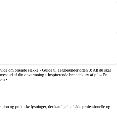
t vide om brænde sække
•
Guide til Teglbrændertoften 3: Alt du skal
 mest ud af din opvarmning
•
Inspirerende brændekurv af pil – En
jem
•
ration og praktiske løsninger, der kan hjælpe både professionelle og