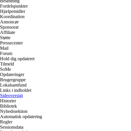
Belastning
Fordelspunkter
Hjælpemidler
Koordination
Annoncør
Sponsorat
Affiliate
Støtte
Pressecenter
Mail
Forum
Hold dig opdateret
Tilmeld
SoMe
Opdateringer
Brugergruppe
Lokalsamfund
Links i indholdet
Sideoversigt
Historier
Bibliotek
Nyhedssektion
Automatisk opdatering
Regler
Sessionsdata