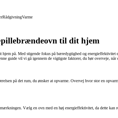
er
Rådgivning
Varme
æpillebrændeovn til dit hjem
t hjem på. Med stigende fokus på bæredygtighed og energieffektivitet 
ne guide vil vi gå igennem de vigtigste faktorer, du bør overveje, når 
tørrelsen på det rum, du ønsker at opvarme. Overvej hvor stor en opvarmn
ergimærkningen. Vælg en ovn med en høj energieffektivitet, da dette k