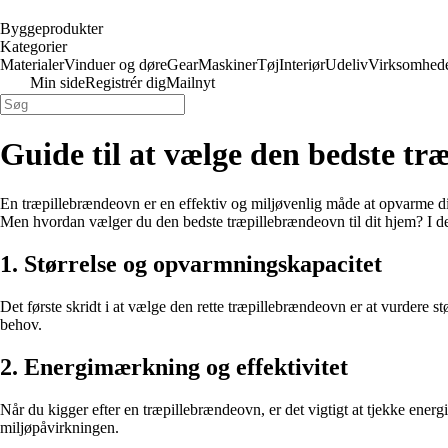
Byggeprodukter
Kategorier
Materialer
Vinduer og døre
Gear
Maskiner
Tøj
Interiør
Udeliv
Virksomhed
Min side
Registrér dig
Mailnyt
Guide til at vælge den bedste tr
En træpillebrændeovn er en effektiv og miljøvenlig måde at opvarme di
Men hvordan vælger du den bedste træpillebrændeovn til dit hjem? I den
1. Størrelse og opvarmningskapacitet
Det første skridt i at vælge den rette træpillebrændeovn er at vurdere s
behov.
2. Energimærkning og effektivitet
Når du kigger efter en træpillebrændeovn, er det vigtigt at tjekke en
miljøpåvirkningen.