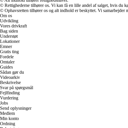
© Alt indhold tilhører rettighedshaver.
© Rettighederne tilhører os. Vi kan få en lille andel af salget, hvis du
© Ophavsretten tilhører os og alt indhold er beskyttet. Vi samarbejder 
Om os
Udvikling
Vores drivkraft
Bag siden
Understøt
Lokationer
Emner
Gratis ting
Fordele
Omtaler
Guides
Sådan gør du
Videoarkiv
Beskrivelse
Svar på spørgsmål
Fejlfinding
Vurdering
Jobs
Send oplysninger
Medlem
Min konto
Ordning