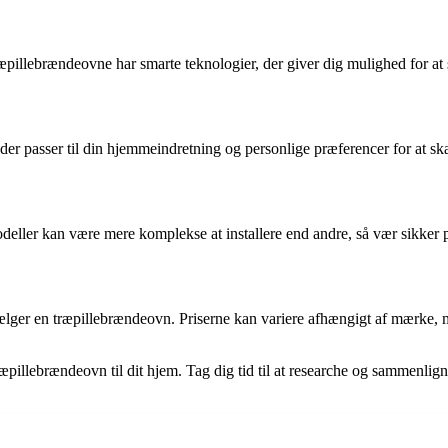
illebrændeovne har smarte teknologier, der giver dig mulighed for at st
, der passer til din hjemmeindretning og personlige præferencer for at 
eller kan være mere komplekse at installere end andre, så vær sikker på
ælger en træpillebrændeovn. Priserne kan variere afhængigt af mærke, mod
træpillebrændeovn til dit hjem. Tag dig tid til at researche og sammenlig