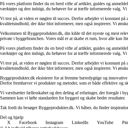
På vores platform finder du en bred vifte af artikler, guides og anmelde
værktøjer og den indsigt, du behøver for at træffe informerede valg. Vi dæ
Vi tror på, at viden er nøglen til succes. Derfor arbejder vi konstant på 
kvalitetsindhold, der ikke blot informerer, men også inspirerer. Vi øn
Velkommen til Byggeprodukter.dk, din kilde til det nyeste og mest relev
private i byggebranchen. Vores mål er at skabe et rum, hvor alle kan fi
På vores platform finder du en bred vifte af artikler, guides og anmelde
værktøjer og den indsigt, du behøver for at træffe informerede valg. Vi dæ
Vi tror på, at viden er nøglen til succes. Derfor arbejder vi konstant på 
kvalitetsindhold, der ikke blot informerer, men også inspirerer. Vi øn
Byggeprodukter.dk eksisterer for at fremme bæredygtige og innovative lø
Derfor fremhæver vi produkter og metoder, som er både effektive og 
Vi værdsætter fællesskabet og den deling af erfaringer, der foregår i by
Sammen kan vi løfte standarden for byggeri og skabe bedre resultater.
Tak fordi du besøger Byggeprodukter.dk. Vi håber, du finder inspiratio
Del og hjælp
X
Facebook
Instagram
LinkedIn
YouTube
Pin