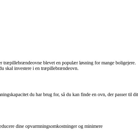
er træpillebrændeovne blevet en populær løsning for mange boligejere.
du skal investere i en træpillebrændeovn.
ingskapacitet du har brug for, så du kan finde en ovn, der passer til dit
an reducere dine opvarmningsomkostninger og minimere