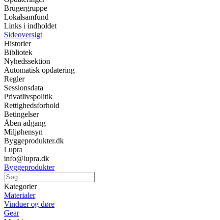
Brugergruppe
Lokalsamfund
Links i indholdet
Sideoversigt
Historier
Bibliotek
Nyhedssektion
Automatisk opdatering
Regler
Sessionsdata
Privatlivspolitik
Rettighedsforhold
Betingelser
Åben adgang
Miljøhensyn
Byggeprodukter.dk
Lupra
info@lupra.dk
Byggeprodukter
Kategorier
Materialer
Vinduer og døre
Gear