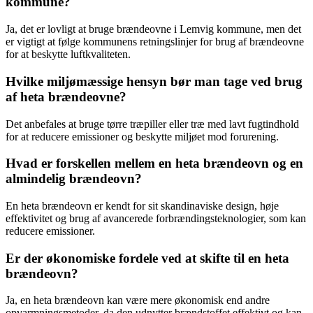
kommune?
Ja, det er lovligt at bruge brændeovne i Lemvig kommune, men det
er vigtigt at følge kommunens retningslinjer for brug af brændeovne
for at beskytte luftkvaliteten.
Hvilke miljømæssige hensyn bør man tage ved brug
af heta brændeovne?
Det anbefales at bruge tørre træpiller eller træ med lavt fugtindhold
for at reducere emissioner og beskytte miljøet mod forurening.
Hvad er forskellen mellem en heta brændeovn og en
almindelig brændeovn?
En heta brændeovn er kendt for sit skandinaviske design, høje
effektivitet og brug af avancerede forbrændingsteknologier, som kan
reducere emissioner.
Er der økonomiske fordele ved at skifte til en heta
brændeovn?
Ja, en heta brændeovn kan være mere økonomisk end andre
opvarmningsmetoder, da den udnytter brændstoffet effektivt og kan