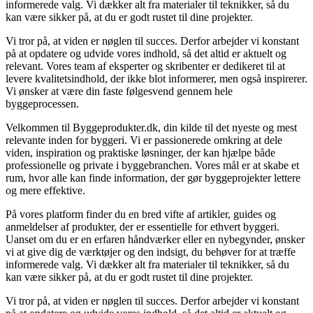
informerede valg. Vi dækker alt fra materialer til teknikker, så du
kan være sikker på, at du er godt rustet til dine projekter.
Vi tror på, at viden er nøglen til succes. Derfor arbejder vi konstant
på at opdatere og udvide vores indhold, så det altid er aktuelt og
relevant. Vores team af eksperter og skribenter er dedikeret til at
levere kvalitetsindhold, der ikke blot informerer, men også inspirerer.
Vi ønsker at være din faste følgesvend gennem hele
byggeprocessen.
Velkommen til Byggeprodukter.dk, din kilde til det nyeste og mest
relevante inden for byggeri. Vi er passionerede omkring at dele
viden, inspiration og praktiske løsninger, der kan hjælpe både
professionelle og private i byggebranchen. Vores mål er at skabe et
rum, hvor alle kan finde information, der gør byggeprojekter lettere
og mere effektive.
På vores platform finder du en bred vifte af artikler, guides og
anmeldelser af produkter, der er essentielle for ethvert byggeri.
Uanset om du er en erfaren håndværker eller en nybegynder, ønsker
vi at give dig de værktøjer og den indsigt, du behøver for at træffe
informerede valg. Vi dækker alt fra materialer til teknikker, så du
kan være sikker på, at du er godt rustet til dine projekter.
Vi tror på, at viden er nøglen til succes. Derfor arbejder vi konstant