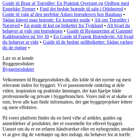
Guide til Brug af Træpiller: En Praktisk Oversigt og Ordbog med
Engelske Termer
•
Find det bedste brænde til salg i Odsherred
•
Guide til valg af den perfekte Aduro brændeovn hos Bauhaus
•
Sådan kløver man brænde: En komplet guide
•
Alt om Træpiller i
Næstved
•
En guide til kul og briketter fra Tyskland
•
Alt hvad du
behøver at vide om brændepen
•
Guide til Restaurering af Gammel
Kalkbrænderi på Vej 30
•
En Guide til Fransk Brændevin: Alt hvad
du behøver at vide
•
Guide til de bedste grillbriketter: Sådan vælger
du de rigtige
•
Lær os at kende
Byggeprodukter
Byggeprodukter
Velkommen til Byggeprodukter.dk, din kilde til det nyeste og mest
relevante inden for byggeri. Vi er passionerede omkring at dele
viden, inspiration og praktiske løsninger, der kan hjælpe både
professionelle og private i byggebranchen. Vores mål er at skabe et
rum, hvor alle kan finde information, der gør byggeprojekter lettere
og mere effektive.
På vores platform finder du en bred vifte af artikler, guides og
anmeldelser af produkter, der er essentielle for ethvert byggeri.
Uanset om du er en erfaren håndværker eller en nybegynder, ønsker
vi at give dig de værktøjer og den indsigt, du behøver for at træffe