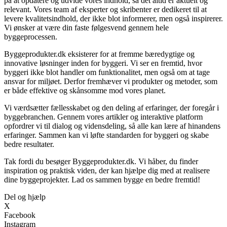
på at opdatere og udvide vores indhold, så det altid er aktuelt og
relevant. Vores team af eksperter og skribenter er dedikeret til at
levere kvalitetsindhold, der ikke blot informerer, men også inspirerer.
Vi ønsker at være din faste følgesvend gennem hele
byggeprocessen.
Byggeprodukter.dk eksisterer for at fremme bæredygtige og
innovative løsninger inden for byggeri. Vi ser en fremtid, hvor
byggeri ikke blot handler om funktionalitet, men også om at tage
ansvar for miljøet. Derfor fremhæver vi produkter og metoder, som
er både effektive og skånsomme mod vores planet.
Vi værdsætter fællesskabet og den deling af erfaringer, der foregår i
byggebranchen. Gennem vores artikler og interaktive platform
opfordrer vi til dialog og vidensdeling, så alle kan lære af hinandens
erfaringer. Sammen kan vi løfte standarden for byggeri og skabe
bedre resultater.
Tak fordi du besøger Byggeprodukter.dk. Vi håber, du finder
inspiration og praktisk viden, der kan hjælpe dig med at realisere
dine byggeprojekter. Lad os sammen bygge en bedre fremtid!
Del og hjælp
X
Facebook
Instagram