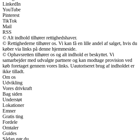
LinkedIn
YouTube
Pinterest
TikTok
Mail
RSS
© Alt indhold tilhører rettighedshaver.
© Rettighederne tilhører os. Vi kan få en lille andel af salget, hvis du
køber via links på denne hjemmeside.
© Ophavsretten tilhører os og alt indhold er beskyttet. Vi
samarbejder med udvalgte partnere og kan modtage provision ved
køb foretaget gennem vores links. Uautoriseret brug af indholdet er
ikke tilladt.
Om os
Udvikling
Vores drivkraft
Bag siden
Understøt
Lokationer
Emner
Gratis ting
Fordele
Omtaler
Guides
Sådan gør du