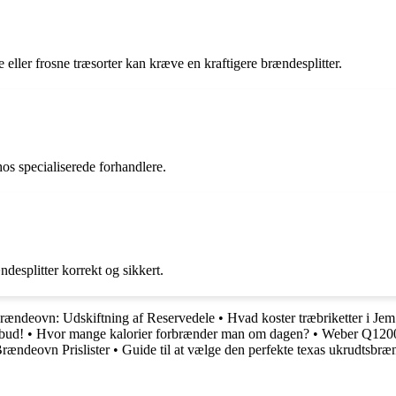
 eller frosne træsorter kan kræve en kraftigere brændesplitter.
os specialiserede forhandlere.
ndesplitter korrekt og sikkert.
 Brændeovn: Udskiftning af Reservedele
•
Hvad koster træbriketter i Je
lbud!
•
Hvor mange kalorier forbrænder man om dagen?
•
Weber Q1200 
Brændeovn Prislister
•
Guide til at vælge den perfekte texas ukrudtsbræ