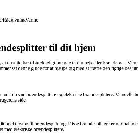
er
Rådgivning
Varme
ndesplitter til dit hjem
e, at du altid har tilstrækkeligt brænde til din pejs eller brændeovn. 
ammensat denne guide for at hjælpe dig med at træffe den rigtige beslut
nuelt drevne brændesplittere og elektriske brændesplittere. Manuelle bræ
rugerens side.
raditionel tilgang til brændesplitning. Disse brændesplittere er normal
 med elektriske brændesplittere.