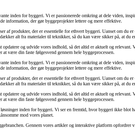
ante inden for byggeri. Vi er passionerede omkring at dele viden, inspi
nde information, der gør byggeprojekter lettere og mere effektive.
lser af produkter, der er essentielle for ethvert byggeri. Uanset om du e
kker alt fra materialer til teknikker, så du kan være sikker på, at du er 
at opdatere og udvide vores indhold, så det altid er aktuelt og relevant. V
sker at være din faste følgesvend gennem hele byggeprocessen.
ante inden for byggeri. Vi er passionerede omkring at dele viden, inspi
nde information, der gør byggeprojekter lettere og mere effektive.
lser af produkter, der er essentielle for ethvert byggeri. Uanset om du e
kker alt fra materialer til teknikker, så du kan være sikker på, at du er 
at opdatere og udvide vores indhold, så det altid er aktuelt og relevant. V
sker at være din faste følgesvend gennem hele byggeprocessen.
sninger inden for byggeri. Vi ser en fremtid, hvor byggeri ikke blot ha
skånsomme mod vores planet.
ggebranchen. Gennem vores artikler og interaktive platform opfordrer vi 