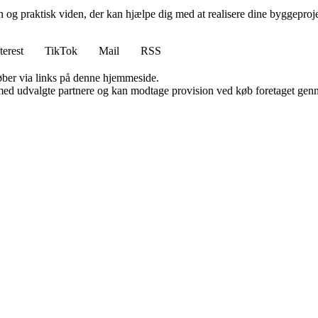
n og praktisk viden, der kan hjælpe dig med at realisere dine byggepro
terest
TikTok
Mail
RSS
 køber via links på denne hjemmeside.
med udvalgte partnere og kan modtage provision ved køb foretaget gennem