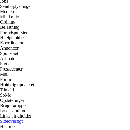
Jobs
Send oplysninger
Medlem
Min konto
Ordning
Belastning
Fordelspunkter
Hjælpemidler
Koordination
Annoncør
Sponsorat
Affiliate
Støtte
Pressecenter
Mail
Forum
Hold dig opdateret
Tilmeld
SoMe
Opdateringer
Brugergruppe
Lokalsamfund
Links i indholdet
Sideoversigt
Historier