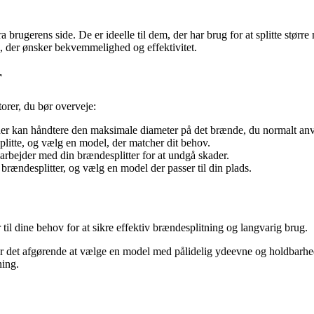
ra brugerens side. De er ideelle til dem, der har brug for at splitte st
, der ønsker bekvemmelighed og effektivitet.
r
torer, du bør overveje:
der kan håndtere den maksimale diameter på det brænde, du normalt an
litte, og vælg en model, der matcher dit behov.
arbejder med din brændesplitter for at undgå skader.
ændesplitter, og vælg en model der passer til din plads.
er til dine behov for at sikre effektiv brændesplitning og langvarig brug.
er det afgørende at vælge en model med pålidelig ydeevne og holdbarhed.
ning.