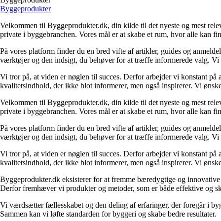
Byggeprodukter
Velkommen til Byggeprodukter.dk, din kilde til det nyeste og mest relev
private i byggebranchen. Vores mål er at skabe et rum, hvor alle kan fi
På vores platform finder du en bred vifte af artikler, guides og anmelde
værktøjer og den indsigt, du behøver for at træffe informerede valg. Vi dæ
Vi tror på, at viden er nøglen til succes. Derfor arbejder vi konstant på 
kvalitetsindhold, der ikke blot informerer, men også inspirerer. Vi øn
Velkommen til Byggeprodukter.dk, din kilde til det nyeste og mest relev
private i byggebranchen. Vores mål er at skabe et rum, hvor alle kan fi
På vores platform finder du en bred vifte af artikler, guides og anmelde
værktøjer og den indsigt, du behøver for at træffe informerede valg. Vi dæ
Vi tror på, at viden er nøglen til succes. Derfor arbejder vi konstant på 
kvalitetsindhold, der ikke blot informerer, men også inspirerer. Vi øn
Byggeprodukter.dk eksisterer for at fremme bæredygtige og innovative lø
Derfor fremhæver vi produkter og metoder, som er både effektive og 
Vi værdsætter fællesskabet og den deling af erfaringer, der foregår i by
Sammen kan vi løfte standarden for byggeri og skabe bedre resultater.