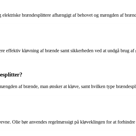
g elektriske brændesplittere afhængigt af behovet og mængden af brænd
ere effektiv kløvning af brænde samt sikkerheden ved at undgå brug af 
splitter?
mængden af brænde, man ønsker at kløve, samt hvilken type brændesplitt
eevne. Olie bør anvendes regelmæssigt på kløveklingen for at forhindre 