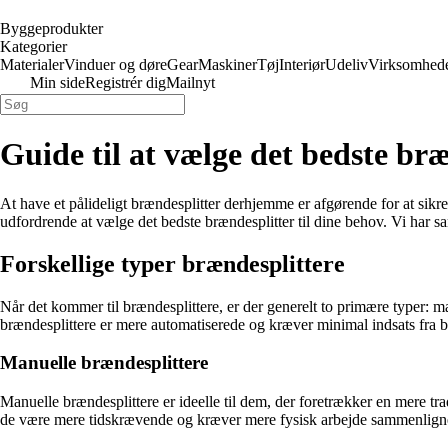
Byggeprodukter
Kategorier
Materialer
Vinduer og døre
Gear
Maskiner
Tøj
Interiør
Udeliv
Virksomhed
Min side
Registrér dig
Mailnyt
Guide til at vælge det bedste bræ
At have et pålideligt brændesplitter derhjemme er afgørende for at sikr
udfordrende at vælge det bedste brændesplitter til dine behov. Vi har s
Forskellige typer brændesplittere
Når det kommer til brændesplittere, er der generelt to primære typer: ma
brændesplittere er mere automatiserede og kræver minimal indsats fra b
Manuelle brændesplittere
Manuelle brændesplittere er ideelle til dem, der foretrækker en mere t
de være mere tidskrævende og kræver mere fysisk arbejde sammenlignet