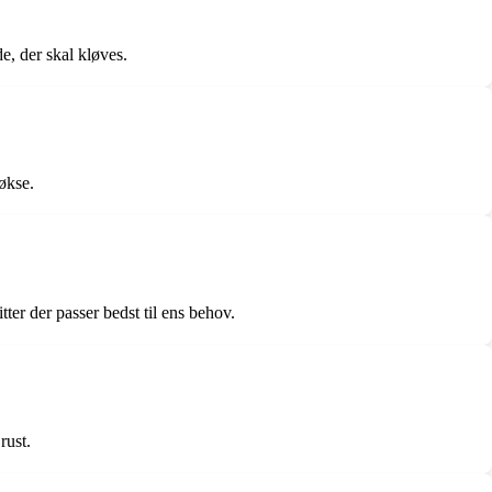
e, der skal kløves.
økse.
er der passer bedst til ens behov.
rust.