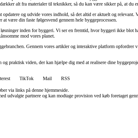
kker alt fra materialer til teknikker, så du kan være sikker på, at du er 
at opdatere og udvide vores indhold, så det altid er aktuelt og relevant. V
sker at være din faste følgesvend gennem hele byggeprocessen.
sninger inden for byggeri. Vi ser en fremtid, hvor byggeri ikke blot ha
skånsomme mod vores planet.
ggebranchen. Gennem vores artikler og interaktive platform opfordrer vi 
n og praktisk viden, der kan hjælpe dig med at realisere dine byggepro
terest
TikTok
Mail
RSS
 køber via links på denne hjemmeside.
med udvalgte partnere og kan modtage provision ved køb foretaget gennem