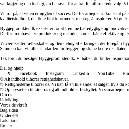
værktøjer og den indsigt, du behøver for at træffe informerede valg. Vi dæ
Vi tror på, at viden er nøglen til succes. Derfor arbejder vi konstant på 
kvalitetsindhold, der ikke blot informerer, men også inspirerer. Vi øn
Byggeprodukter.dk eksisterer for at fremme bæredygtige og innovative lø
Derfor fremhæver vi produkter og metoder, som er både effektive og 
Vi værdsætter fællesskabet og den deling af erfaringer, der foregår i by
Sammen kan vi løfte standarden for byggeri og skabe bedre resultater.
Tak fordi du besøger Byggeprodukter.dk. Vi håber, du finder inspiratio
Del og hjælp
X
Facebook
Instagram
LinkedIn
YouTube
Pin
© Alt indhold tilhører rettighedshaver.
© Rettighederne tilhører os. Vi kan få en lille andel af salget, hvis du
© Ophavsretten tilhører os og alt indhold er beskyttet. Vi samarbejder 
Om os
Udvikling
Vores drivkraft
Bag siden
Understøt
Lokationer
Emner