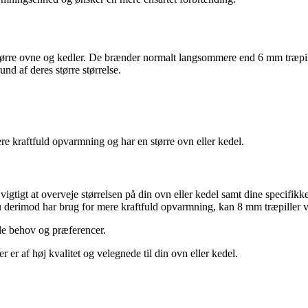
l større ovne og kedler. De brænder normalt langsommere end 6 mm træpi
d af deres større størrelse.
re kraftfuld opvarmning og har en større ovn eller kedel.
 vigtigt at overveje størrelsen på din ovn eller kedel samt dine specif
u derimod har brug for mere kraftfuld opvarmning, kan 8 mm træpiller 
lle behov og præferencer.
er er af høj kvalitet og velegnede til din ovn eller kedel.