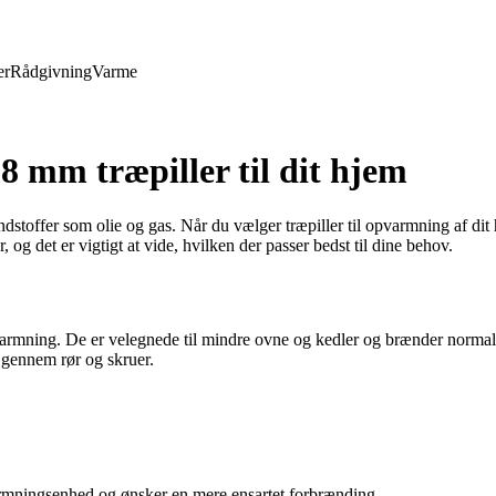
er
Rådgivning
Varme
 8 mm træpiller til dit hjem
ændstoffer som olie og gas. Når du vælger træpiller til opvarmning af dit 
og det er vigtigt at vide, hvilken der passer bedst til dine behov.
pvarmning. De er velegnede til mindre ovne og kedler og brænder normal
s gennem rør og skruer.
rmningsenhed og ønsker en mere ensartet forbrænding.