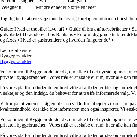
Brændehastighed
Jævn
Langsom
Velegnet til
Mindre enheder
Større enheder
Tag dig tid til at overveje dine behov og foretag en informeret beslut
Guide: Hvad er træpiller lavet af?
•
Guide til brug af tørvebriketter
•
Så
gulvplade til brændeovn hos Bauhaus
•
En grundig guide til brændekl
og faxes
•
Hvad er gasbrændere og hvordan fungerer de?
•
Lær os at kende
Byggeprodukter
Byggeprodukter
Velkommen til Byggeprodukter.dk, din kilde til det nyeste og mest relev
private i byggebranchen. Vores mål er at skabe et rum, hvor alle kan fi
På vores platform finder du en bred vifte af artikler, guides og anmelde
værktøjer og den indsigt, du behøver for at træffe informerede valg. Vi dæ
Vi tror på, at viden er nøglen til succes. Derfor arbejder vi konstant på 
kvalitetsindhold, der ikke blot informerer, men også inspirerer. Vi øn
Velkommen til Byggeprodukter.dk, din kilde til det nyeste og mest relev
private i byggebranchen. Vores mål er at skabe et rum, hvor alle kan fi
På vores platform finder du en bred vifte af artikler, guides og anmelde