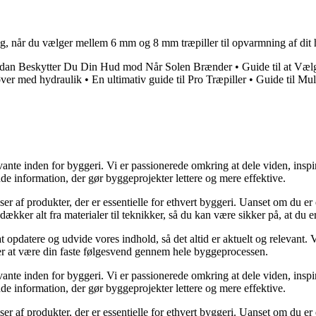
ning, når du vælger mellem 6 mm og 8 mm træpiller til opvarmning af dit
dan Beskytter Du Din Hud mod Når Solen Brænder
•
Guide til at Væ
øver med hydraulik
•
En ultimativ guide til Pro Træpiller
•
Guide til Mul
ante inden for byggeri. Vi er passionerede omkring at dele viden, inspi
nde information, der gør byggeprojekter lettere og mere effektive.
lser af produkter, der er essentielle for ethvert byggeri. Uanset om du e
kker alt fra materialer til teknikker, så du kan være sikker på, at du er 
at opdatere og udvide vores indhold, så det altid er aktuelt og relevant. V
sker at være din faste følgesvend gennem hele byggeprocessen.
ante inden for byggeri. Vi er passionerede omkring at dele viden, inspi
nde information, der gør byggeprojekter lettere og mere effektive.
lser af produkter, der er essentielle for ethvert byggeri. Uanset om du e