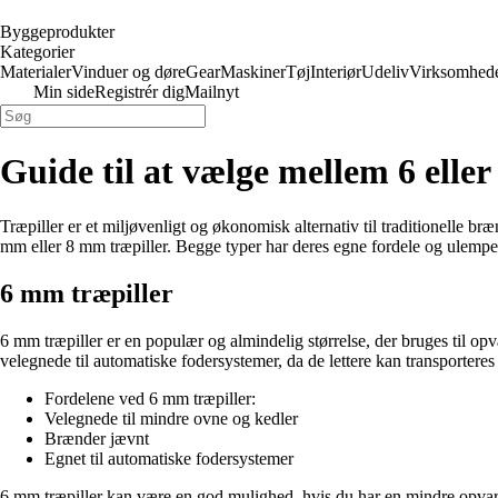
Byggeprodukter
Kategorier
Materialer
Vinduer og døre
Gear
Maskiner
Tøj
Interiør
Udeliv
Virksomhed
Min side
Registrér dig
Mailnyt
Guide til at vælge mellem 6 eller
Træpiller er et miljøvenligt og økonomisk alternativ til traditionelle br
mm eller 8 mm træpiller. Begge typer har deres egne fordele og ulemper, 
6 mm træpiller
6 mm træpiller er en populær og almindelig størrelse, der bruges til o
velegnede til automatiske fodersystemer, da de lettere kan transportere
Fordelene ved 6 mm træpiller:
Velegnede til mindre ovne og kedler
Brænder jævnt
Egnet til automatiske fodersystemer
6 mm træpiller kan være en god mulighed, hvis du har en mindre opva