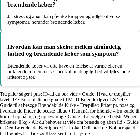
brændende læber?
Ja, stress og angst kan påvirke kroppen og udløse diverse
symptomer, herunder brændende læber.
Hvordan kan man skelne mellem almindelig
tørhed og brændende læber som symptom?
Brændende læber vil ofte have en følelse af varme eller en
prikkende fornemmelse, mens almindelig tørhed vil føles mere
irriteret og tør.
Træpiller stiger i pris: Hvad du bør vide
•
Guide: Hvad er træpiller
lavet af?
•
En omfattende guide til MTD Brændekløver LS 550
•
Guide til at besøge Brændekilde Kirke
•
Træpiller: Priser pr. pose og
hvordan du finder de bedste tilbud
•
Rummål for brænde – En guide til
korrekt opmåling og opbevaring
•
Guide til at vælge de bedste Weber
briketter: 8 kg
•
Alt du behøver at vide om brænde og åben ild
•
Guide
til Den Brændende Kærlighed: En Lokal Delikatesse
•
Kobberspand
til Brænde: En Tidsløs Klassiker til dit Hjem
•