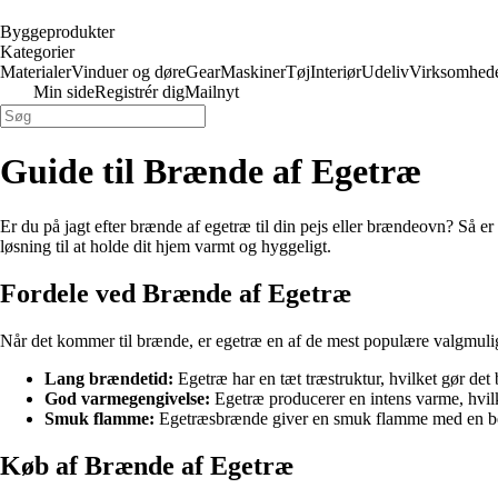
Byggeprodukter
Kategorier
Materialer
Vinduer og døre
Gear
Maskiner
Tøj
Interiør
Udeliv
Virksomhed
Min side
Registrér dig
Mailnyt
Guide til Brænde af Egetræ
Er du på jagt efter brænde af egetræ til din pejs eller brændeovn? Så er
løsning til at holde dit hjem varmt og hyggeligt.
Fordele ved Brænde af Egetræ
Når det kommer til brænde, er egetræ en af de mest populære valgmulig
Lang brændetid:
Egetræ har en tæt træstruktur, hvilket gør d
God varmegengivelse:
Egetræ producerer en intens varme, hvilket
Smuk flamme:
Egetræsbrænde giver en smuk flamme med en beha
Køb af Brænde af Egetræ