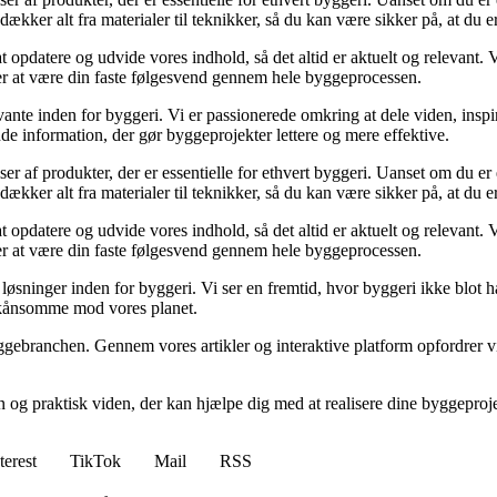
kker alt fra materialer til teknikker, så du kan være sikker på, at du er 
at opdatere og udvide vores indhold, så det altid er aktuelt og relevant. V
sker at være din faste følgesvend gennem hele byggeprocessen.
ante inden for byggeri. Vi er passionerede omkring at dele viden, inspi
nde information, der gør byggeprojekter lettere og mere effektive.
lser af produkter, der er essentielle for ethvert byggeri. Uanset om du e
kker alt fra materialer til teknikker, så du kan være sikker på, at du er 
at opdatere og udvide vores indhold, så det altid er aktuelt og relevant. V
sker at være din faste følgesvend gennem hele byggeprocessen.
sninger inden for byggeri. Vi ser en fremtid, hvor byggeri ikke blot ha
skånsomme mod vores planet.
ggebranchen. Gennem vores artikler og interaktive platform opfordrer vi 
n og praktisk viden, der kan hjælpe dig med at realisere dine byggepro
terest
TikTok
Mail
RSS