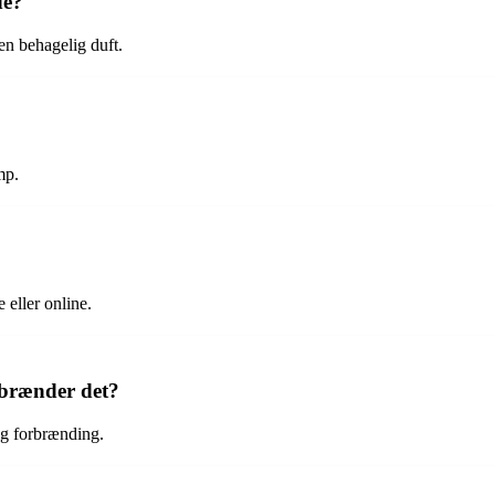
de?
en behagelig duft.
mp.
 eller online.
 brænder det?
lig forbrænding.