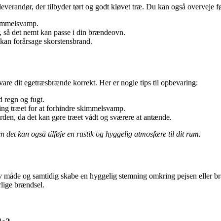
 leverandør, der tilbyder tørt og godt kløvet træ. Du kan også overveje
skimmelsvamp.
er, så det nemt kan passe i din brændeovn.
 kan forårsage skorstensbrand.
vare dit egetræsbrænde korrekt. Her er nogle tips til opbevaring:
d regn og fugt.
ring træet for at forhindre skimmelsvamp.
den, da det kan gøre træet vådt og sværere at antænde.
et kan også tilføje en rustik og hyggelig atmosfære til dit rum.
tiv måde og samtidig skabe en hyggelig stemning omkring pejsen eller 
rlige brændsel.