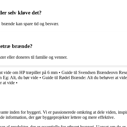
er selv kløve det?
 brænde kan spare tid og besvær.
getræ brænde?
r eller doneres til familie og venner.
at vide om HP træpiller på 6 mm
•
Guide til Svendsen Brændeovn Rese
n Eg: Alt, du bør vide
•
Guide til Rødel Brænde: Alt du behøver at vide
 at vide
•
ante inden for byggeri. Vi er passionerede omkring at dele viden, inspi
nde information, der gør byggeprojekter lettere og mere effektive.
lser af produkter, der er essentielle for ethvert byggeri. Uanset om du e