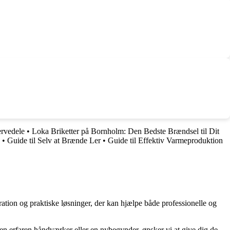
rvedele
•
Loka Briketter på Bornholm: Den Bedste Brændsel til Dit
•
Guide til Selv at Brænde Ler
•
Guide til Effektiv Varmeproduktion
ration og praktiske løsninger, der kan hjælpe både professionelle og
r en erfaren håndværker eller en nybegynder, ønsker vi at give dig de