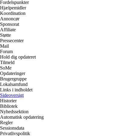
Fordelspunkter
Hjælpemidler
Koordination
Annoncør
Sponsorat
Affiliate
Støtte
Pressecenter
Mail
Forum
Hold dig opdateret
Tilmeld
SoMe
Opdateringer
Brugergruppe
Lokalsamfund
Links i indholdet
Sideoversigt
Historier
Bibliotek
Nyhedssektion
Automatisk opdatering
Regler
Sessionsdata
Privatlivspolitik