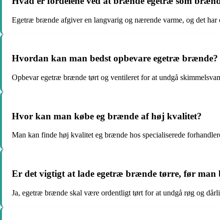
Hvad er fordelene ved at brænde egetræ som bræn
Egetræ brænde afgiver en langvarig og nærende varme, og det har 
Hvordan kan man bedst opbevare egetræ brænde?
Opbevar egetræ brænde tørt og ventileret for at undgå skimmelsva
Hvor kan man købe eg brænde af høj kvalitet?
Man kan finde høj kvalitet eg brænde hos specialiserede forhandlere
Er det vigtigt at lade egetræ brænde tørre, før man
Ja, egetræ brænde skal være ordentligt tørt for at undgå røg og dår