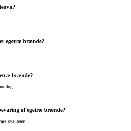
deovn?
er egetræ brænde?
egetræ brænde?
andling.
pbevaring af egetræ brænde?
are kvaliteten.