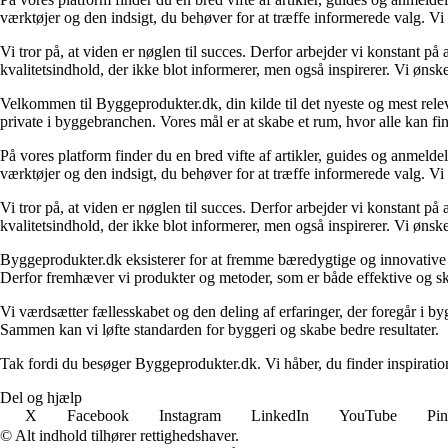
værktøjer og den indsigt, du behøver for at træffe informerede valg. Vi dæ
Vi tror på, at viden er nøglen til succes. Derfor arbejder vi konstant på 
kvalitetsindhold, der ikke blot informerer, men også inspirerer. Vi øn
Velkommen til Byggeprodukter.dk, din kilde til det nyeste og mest relev
private i byggebranchen. Vores mål er at skabe et rum, hvor alle kan fi
På vores platform finder du en bred vifte af artikler, guides og anmelde
værktøjer og den indsigt, du behøver for at træffe informerede valg. Vi dæ
Vi tror på, at viden er nøglen til succes. Derfor arbejder vi konstant på 
kvalitetsindhold, der ikke blot informerer, men også inspirerer. Vi øn
Byggeprodukter.dk eksisterer for at fremme bæredygtige og innovative lø
Derfor fremhæver vi produkter og metoder, som er både effektive og 
Vi værdsætter fællesskabet og den deling af erfaringer, der foregår i by
Sammen kan vi løfte standarden for byggeri og skabe bedre resultater.
Tak fordi du besøger Byggeprodukter.dk. Vi håber, du finder inspiratio
Del og hjælp
X
Facebook
Instagram
LinkedIn
YouTube
Pin
© Alt indhold tilhører rettighedshaver.