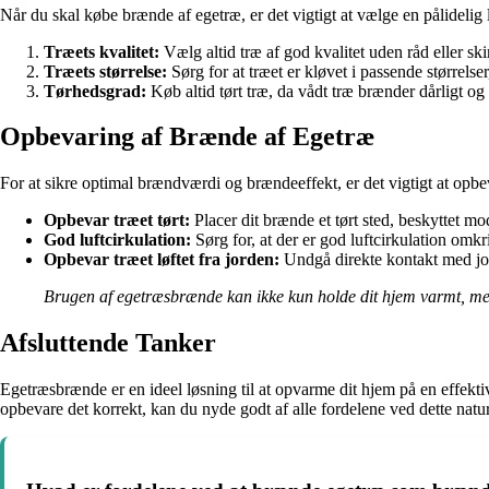
Når du skal købe brænde af egetræ, er det vigtigt at vælge en pålidelig
Træets kvalitet:
Vælg altid træ af god kvalitet uden råd eller 
Træets størrelse:
Sørg for at træet er kløvet i passende størrels
Tørhedsgrad:
Køb altid tørt træ, da vådt træ brænder dårligt og
Opbevaring af Brænde af Egetræ
For at sikre optimal brændværdi og brændeeffekt, er det vigtigt at opbe
Opbevar træet tørt:
Placer dit brænde et tørt sted, beskyttet mo
God luftcirkulation:
Sørg for, at der er god luftcirkulation omk
Opbevar træet løftet fra jorden:
Undgå direkte kontakt med jor
Brugen af egetræsbrænde kan ikke kun holde dit hjem varmt, men d
Afsluttende Tanker
Egetræsbrænde er en ideel løsning til at opvarme dit hjem på en effek
opbevare det korrekt, kan du nyde godt af alle fordelene ved dette natu