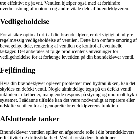
træ effektivt og jævnt. Ventilen hjælper også med at forhindre
overbelastning af motoren og andre vitale dele af brændekløveren.
Vedligeholdelse
For at sikre optimal drift af din brændekløver, er det vigtigt at udføre
regelmæssig vedligeholdelse af ventilen. Dette kan omfatte smøring af
bevægelige dele, rengøring af ventilen og kontrol af eventuelle
lækager. Det anbefales at følge producentens anvisninger for
vedligeholdelse for at forlænge levetiden på din brændekløver ventil.
Fejlfinding
Hvis din brændekløver oplever problemer med hydraulikken, kan det
skyldes en defekt ventil. Nogle almindelige tegn på en defekt ventil
inkluderer utætheder, manglende respons på styring og unormalt tryk i
systemet. I sådanne tilfælde kan det være nødvendigt at reparere eller
udskifte ventilen for at genoprette brændekløverens funktion.
Afsluttende tanker
Brændekløver ventilen spiller en afgørende rolle i din brændekløvers
effektivitet og driftssikkerhed. Ved at forstå dens funktioner,