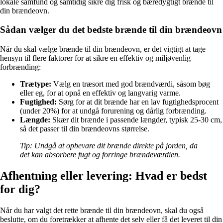
lokale samfund og samtidig sikre dig frisk og bæredygtigt brænde til
din brændeovn.
Sådan vælger du det bedste brænde til din brændeovn
Når du skal vælge brænde til din brændeovn, er det vigtigt at tage
hensyn til flere faktorer for at sikre en effektiv og miljøvenlig
forbrænding:
Trætype:
Vælg en træsort med god brændværdi, såsom bøg
eller eg, for at opnå en effektiv og langvarig varme.
Fugtighed:
Sørg for at dit brænde har en lav fugtighedsprocent
(under 20%) for at undgå forurening og dårlig forbrænding.
Længde:
Skær dit brænde i passende længder, typisk 25-30 cm,
så det passer til din brændeovns størrelse.
Tip: Undgå at opbevare dit brænde direkte på jorden, da
det kan absorbere fugt og forringe brændeværdien.
Afhentning eller levering: Hvad er bedst
for dig?
Når du har valgt det rette brænde til din brændeovn, skal du også
beslutte, om du foretrækker at afhente det selv eller få det leveret til din