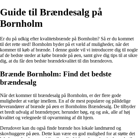
Guide til Brændesalg på
Bornholm
Er du på udkig efter kvalitetsbrænde på Bornholm? Så er du kommet
til det rette sted! Bornholm byder på et væld af muligheder, når det
kommer til køb af brænde. I denne guide vil vi introducere dig til nogle
af de bedste steder at købe brænde på øen, samt give dig tips til at sikre
dig, at du får den bedste brændekvalitet til din brændeovn.
Brænde Bornholm: Find det bedste
brændesalg
Når det kommer til brændesalg på Bornholm, er der flere gode
muligheder at vælge imellem. En af de mest populære og pålidelige
leverandører af brænde på øen er Bornholms Brændesalg. De tilbyder
et bredt udvalg af brændetyper, herunder bøg, eg og ask, alle af høj
kvalitet og velegnede til opvarmning af dit hjem.
Derudover kan du også finde brænde hos lokale landmænd og
skovhuggere på øen. Dette kan være en god mulighed for at støtte det