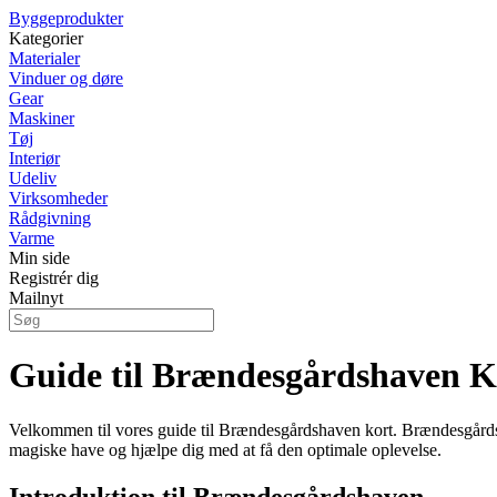
Byggeprodukter
Kategorier
Materialer
Vinduer og døre
Gear
Maskiner
Tøj
Interiør
Udeliv
Virksomheder
Rådgivning
Varme
Min side
Registrér dig
Mailnyt
Guide til Brændesgårdshaven K
Velkommen til vores guide til Brændesgårdshaven kort. Brændesgårds
magiske have og hjælpe dig med at få den optimale oplevelse.
Introduktion til Brændesgårdshaven