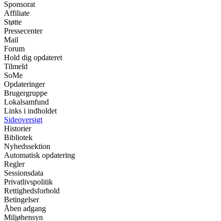
Sponsorat
Affiliate
Støtte
Pressecenter
Mail
Forum
Hold dig opdateret
Tilmeld
SoMe
Opdateringer
Brugergruppe
Lokalsamfund
Links i indholdet
Sideoversigt
Historier
Bibliotek
Nyhedssektion
Automatisk opdatering
Regler
Sessionsdata
Privatlivspolitik
Rettighedsforhold
Betingelser
Åben adgang
Miljøhensyn