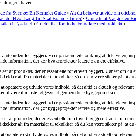
ændringer i haven.
e fra Sverige: En Komplet Guide
•
Alt du behøver at vide om oliebræ
Brænde: Hvor Lang Tid Skal Brænde Tørre?
•
Guide til at Vælge den 
møllen i Tyskland
•
Guide til at forhindre brandfare med troldtekt
•
vante inden for byggeri. Vi er passionerede omkring at dele viden, insp
inde information, der gør byggeprojekter lettere og mere effektive.
elser af produkter, der er essentielle for ethvert byggeri. Uanset om du
ækker alt fra materialer til teknikker, så du kan være sikker på, at du er
 at opdatere og udvide vores indhold, så det altid er aktuelt og relevant. 
nsker at være din faste følgesvend gennem hele byggeprocessen.
vante inden for byggeri. Vi er passionerede omkring at dele viden, insp
inde information, der gør byggeprojekter lettere og mere effektive.
elser af produkter, der er essentielle for ethvert byggeri. Uanset om du
ækker alt fra materialer til teknikker, så du kan være sikker på, at du er
 at opdatere og udvide vores indhold, så det altid er aktuelt og relevant. 