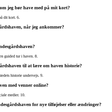
som jeg bør have med på mit kort?
å dit kort. 6.
sgårdshaven, når jeg ankommer?
rændesgårdshaven?
 en guided tur i haven. 8.
rdshaven til at lære om haven historie?
edets historie undervejs. 9.
aven med venner online?
ciale medier. 10.
esgårdshaven for nye tilføjelser eller ændringer?