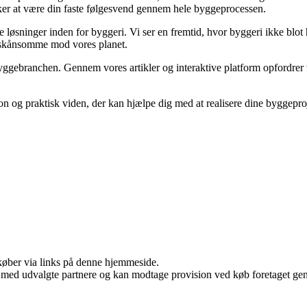
nsker at være din faste følgesvend gennem hele byggeprocessen.
løsninger inden for byggeri. Vi ser en fremtid, hvor byggeri ikke blot 
 skånsomme mod vores planet.
yggebranchen. Gennem vores artikler og interaktive platform opfordrer vi
ion og praktisk viden, der kan hjælpe dig med at realisere dine byggep
u køber via links på denne hjemmeside.
 med udvalgte partnere og kan modtage provision ved køb foretaget genne