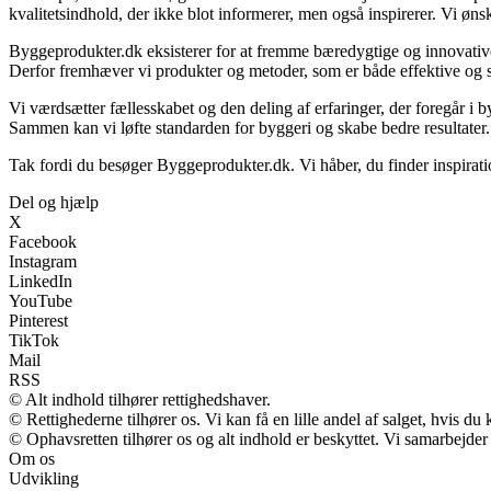
kvalitetsindhold, der ikke blot informerer, men også inspirerer. Vi ø
Byggeprodukter.dk eksisterer for at fremme bæredygtige og innovative 
Derfor fremhæver vi produkter og metoder, som er både effektive og
Vi værdsætter fællesskabet og den deling af erfaringer, der foregår i b
Sammen kan vi løfte standarden for byggeri og skabe bedre resultater.
Tak fordi du besøger Byggeprodukter.dk. Vi håber, du finder inspirat
Del og hjælp
X
Facebook
Instagram
LinkedIn
YouTube
Pinterest
TikTok
Mail
RSS
© Alt indhold tilhører rettighedshaver.
© Rettighederne tilhører os. Vi kan få en lille andel af salget, hvis d
© Ophavsretten tilhører os og alt indhold er beskyttet. Vi samarbejder
Om os
Udvikling