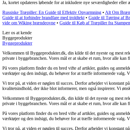
Ja, kortet opdateres løbende for at inkludere nye seværdigheder eller 
Russiske Træpiller: En Guide til Effektiv Opvarmning
•
Alt Om Brænd
Guide til at forhindre brandfare med troldtekt
•
Guide til Tørring af 
vide om Wiking brændeovne
•
Guide til Køb af Træpiller fra Stampe
Lær os at kende
Byggeprodukter
Byggeprodukter
Velkommen til Byggeprodukter.dk, din kilde til det nyeste og mest rele
private i byggebranchen. Vores mål er at skabe et rum, hvor alle kan f
På vores platform finder du en bred vifte af artikler, guides og anmeld
værktøjer og den indsigt, du behøver for at træffe informerede valg. Vi d
Vi tror på, at viden er nøglen til succes. Derfor arbejder vi konstant på
kvalitetsindhold, der ikke blot informerer, men også inspirerer. Vi ø
Velkommen til Byggeprodukter.dk, din kilde til det nyeste og mest rele
private i byggebranchen. Vores mål er at skabe et rum, hvor alle kan f
På vores platform finder du en bred vifte af artikler, guides og anmeld
værktøjer og den indsigt, du behøver for at træffe informerede valg. Vi d
Vi tror på, at viden er nøglen til succes. Derfor arbejder vi konstant på