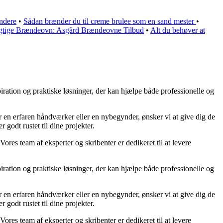
ndere
•
Sådan brænder du til creme brulee som en sand mester
•
Rigtige Brændeovn: Asgård Brændeovne Tilbud
•
Alt du behøver at
iration og praktiske løsninger, der kan hjælpe både professionelle og
 er en erfaren håndværker eller en nybegynder, ønsker vi at give dig de
 godt rustet til dine projekter.
Vores team af eksperter og skribenter er dedikeret til at levere
iration og praktiske løsninger, der kan hjælpe både professionelle og
 er en erfaren håndværker eller en nybegynder, ønsker vi at give dig de
 godt rustet til dine projekter.
Vores team af eksperter og skribenter er dedikeret til at levere