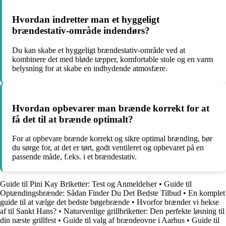
Hvordan indretter man et hyggeligt
brændestativ-område indendørs?
Du kan skabe et hyggeligt brændestativ-område ved at
kombinere det med bløde tæpper, komfortable stole og en varm
belysning for at skabe en indbydende atmosfære.
Hvordan opbevarer man brænde korrekt for at
få det til at brænde optimalt?
For at opbevare brænde korrekt og sikre optimal brænding, bør
du sørge for, at det er tørt, godt ventileret og opbevaret på en
passende måde, f.eks. i et brændestativ.
Guide til Pini Kay Briketter: Test og Anmeldelser
•
Guide til
Optændingsbrænde: Sådan Finder Du Det Bedste Tilbud
•
En komplet
guide til at vælge det bedste bøgebrænde
•
Hvorfor brænder vi hekse
af til Sankt Hans?
•
Naturvenlige grillbriketter: Den perfekte løsning til
din næste grillfest
•
Guide til valg af brændeovne i Aarhus
•
Guide til