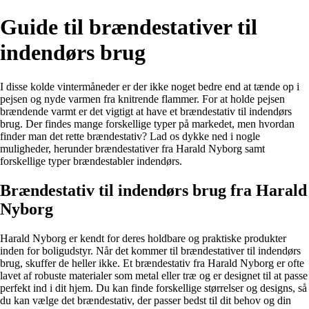
Guide til brændestativer til
indendørs brug
I disse kolde vintermåneder er der ikke noget bedre end at tænde op i
pejsen og nyde varmen fra knitrende flammer. For at holde pejsen
brændende varmt er det vigtigt at have et brændestativ til indendørs
brug. Der findes mange forskellige typer på markedet, men hvordan
finder man det rette brændestativ? Lad os dykke ned i nogle
muligheder, herunder brændestativer fra Harald Nyborg samt
forskellige typer brændestabler indendørs.
Brændestativ til indendørs brug fra Harald
Nyborg
Harald Nyborg er kendt for deres holdbare og praktiske produkter
inden for boligudstyr. Når det kommer til brændestativer til indendørs
brug, skuffer de heller ikke. Et brændestativ fra Harald Nyborg er ofte
lavet af robuste materialer som metal eller træ og er designet til at passe
perfekt ind i dit hjem. Du kan finde forskellige størrelser og designs, så
du kan vælge det brændestativ, der passer bedst til dit behov og din