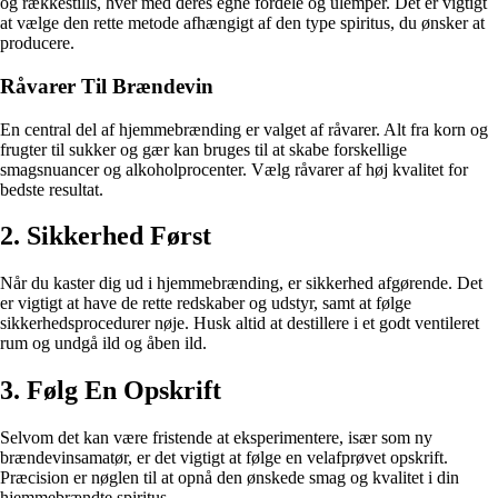
og rækkestills, hver med deres egne fordele og ulemper. Det er vigtigt
at vælge den rette metode afhængigt af den type spiritus, du ønsker at
producere.
Råvarer Til Brændevin
En central del af hjemmebrænding er valget af råvarer. Alt fra korn og
frugter til sukker og gær kan bruges til at skabe forskellige
smagsnuancer og alkoholprocenter. Vælg råvarer af høj kvalitet for
bedste resultat.
2. Sikkerhed Først
Når du kaster dig ud i hjemmebrænding, er sikkerhed afgørende. Det
er vigtigt at have de rette redskaber og udstyr, samt at følge
sikkerhedsprocedurer nøje. Husk altid at destillere i et godt ventileret
rum og undgå ild og åben ild.
3. Følg En Opskrift
Selvom det kan være fristende at eksperimentere, især som ny
brændevinsamatør, er det vigtigt at følge en velafprøvet opskrift.
Præcision er nøglen til at opnå den ønskede smag og kvalitet i din
hjemmebrændte spiritus.