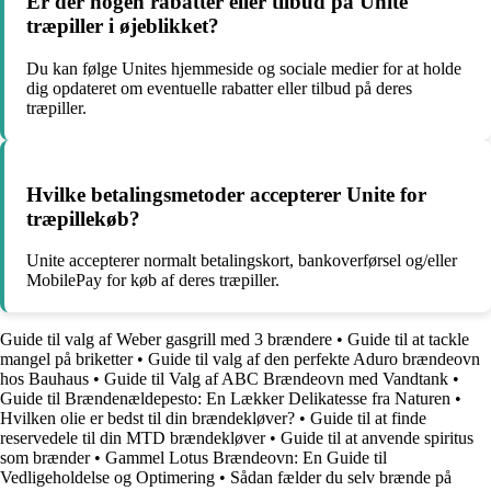
Er der nogen rabatter eller tilbud på Unite
træpiller i øjeblikket?
Du kan følge Unites hjemmeside og sociale medier for at holde
dig opdateret om eventuelle rabatter eller tilbud på deres
træpiller.
Hvilke betalingsmetoder accepterer Unite for
træpillekøb?
Unite accepterer normalt betalingskort, bankoverførsel og/eller
MobilePay for køb af deres træpiller.
Guide til valg af Weber gasgrill med 3 brændere
•
Guide til at tackle
mangel på briketter
•
Guide til valg af den perfekte Aduro brændeovn
hos Bauhaus
•
Guide til Valg af ABC Brændeovn med Vandtank
•
Guide til Brændenældepesto: En Lækker Delikatesse fra Naturen
•
Hvilken olie er bedst til din brændekløver?
•
Guide til at finde
reservedele til din MTD brændekløver
•
Guide til at anvende spiritus
som brænder
•
Gammel Lotus Brændeovn: En Guide til
Vedligeholdelse og Optimering
•
Sådan fælder du selv brænde på