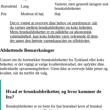
Varierer, men generelt længere end
Brændetid
Lang
brunkulsbriketter
Pris
Moderat til høj
Høj
Det er vigtigt at overveje dine behov og præferencer, når
du vælger mellem brunkulsbriketter og koks briketter.
Mens brunkulsbriketter er en pålidelig og økonomisk
valgmulighed, kan koks briketter være velegnede til dem,
der søger den højeste varmekapacitet og effektivitet.
Afsluttende Bemærkninger
Uanset om du foretrækker brunkulsbriketter fra Tyskland eller koks
briketter, er det vigtigt at vælge kvalitetsbrændsel, der opfylder dine
individuelle opvarmningsbehov. Glem ikke at overveje både priser og
kvalitet, når du træffer dit valg.
Hvad er brunkulsbriketter, og hvor kommer de
fra?
Brunkulsbriketter er en form for fast brændsel lavet af brunkul