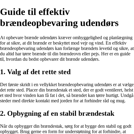
Guide til effektiv
brændeopbevaring udendørs
At opbevare brænde udendørs kræver omhyggelighed og planlægning
for at sikre, at dit brænde er beskyttet mod vejr og vind. En effektiv
brændeopbevaring udendørs kan forlænge brændets levetid og sikre, at
du altid har tørre brænde til din brændeovn eller pejs. Her er en guide
til, hvordan du bedst opbevarer dit brænde udendørs.
1. Valg af det rette sted
Det første skridt i en vellykket brændeopbevaring udendørs er at vælge
det rette sted. Placer din brændestak et sted, der er godt ventileret, helst
et sted hvor vinden kan få fat i det, så brændet kan tørre hurtigt. Undgå
steder med direkte kontakt med jorden for at forhindre råd og mug.
2. Opbygning af en stabil brændestak
Når du opbygger din brændestak, sørg for at bygge den stabil og godt
opbygget. Brug gerne en form for understøtning for at forhindre, at